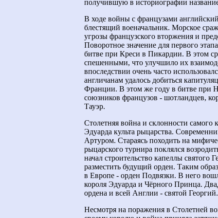
получившую в историографии название
В ходе войны с французами английский 
блестящий военачальник. Морское сраж
угрозы французского вторжения и пред
Поворотное значение для первого этапа
битве при Креси в Пикардии. В этом ср
спешенными, что улучшило их взаимод
впоследствии очень часто использовалс
англичанам удалось добиться капитуля
Франции. В этом же году в битве при 
союзников французов - шотландцев, кор
Тауэр.
Столетняя война и склонности самого 
Эдуарда культа рыцарства. Современни
Артуром. Стараясь походить на мифичес
рыцарского турнира поклялся возродить
начал строительство капеллы святого Г
разместить будущий орден. Таким обра
в Европе - орден Подвязки. В него во
короля Эдуарда и Чёрного Принца. Дв
ордена и всей Англии - святой Георгий.
Несмотря на поражения в Столетней в