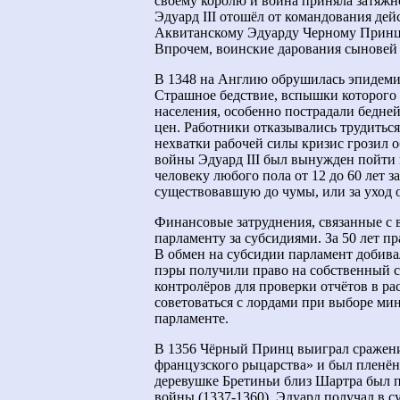
своему королю и война приняла затяжн
Эдуард III отошёл от командования дей
Аквитанскому Эдуарду Черному Принцу
Впрочем, воинские дарования сыновей 
В 1348 на Англию обрушилась эпидемия
Страшное бедствие, вспышки которого п
населения, особенно пострадали бедне
цен. Работники отказывались трудитьс
нехватки рабочей силы кризис грозил 
войны Эдуард III был вынужден пойти 
человеку любого пола от 12 до 60 лет за
существовавшую до чумы, или за уход о
Финансовые затруднения, связанные с в
парламенту за субсидиями. За 50 лет п
В обмен на субсидии парламент добивал
пэры получили право на собственный с
контролёров для проверки отчётов в р
советоваться с лордами при выборе мин
парламенте.
В 1356 Чёрный Принц выиграл сражение
французского рыцарства» и был пленё
деревушке Бретиньи близ Шартра был 
войны (1337-1360). Эдуард получал в с