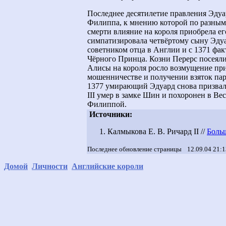
Последнее десятилетие правления Эдуар
Филиппа, к мнению которой по разным 
смерти влияние на короля приобрела е
симпатизировала четвёртому сыну Эду
советником отца в Англии и с 1371 фа
Чёрного Принца. Козни Перерс посеяли 
Алисы на короля росло возмущение при
мошенничестве и получении взяток парл
1377 умирающий Эдуард снова призвал 
III умер в замке Шин и похоронен в Ве
Филиппой.
Источники:
Калмыкова Е. В. Ричард II //
Боль
Последнее обновление страницы
12.09.04 21:
Домой
Личности
Английские короли