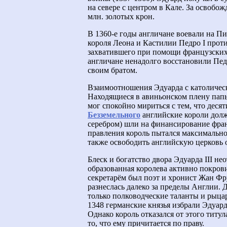
на севере с центром в Кале. За освобо
млн. золотых крон.
В 1360-е годы англичане воевали на Пи
короля Леона и Кастилии Педро I проти
захватившего при помощи французских 
англичане ненадолго восстановили Педр
своим братом.
Взаимоотношения Эдуарда с католичес
Находящиеся в авиньонском плену пап
мог спокойно мириться с тем, что деся
Безземельного
английские короли долж
серебром) шли на финансирование фран
правления король пытался максимально 
также освободить английскую церковь 
Блеск и богатство двора Эдуарда III 
образованная королева активно покров
секретарём был поэт и хронист Жан Фр
разнеслась далеко за пределы Англии. 
только полководческие таланты и рыцар
1348 германские князья избрали Эдуар
Однако король отказался от этого титул
то, что ему причитается по праву.