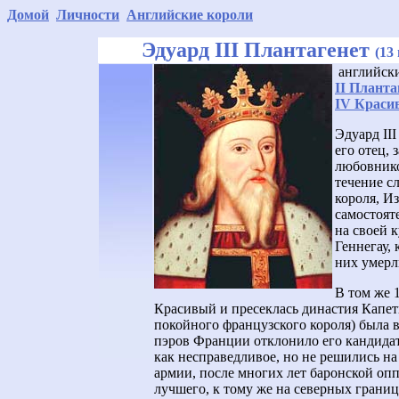
Домой
Личности
Английские короли
Эдуард I
I
I Плантаге
нет
(13
английск
II Планта
IV Краси
Эдуард III
его отец,
любовнико
течение с
короля, И
самостоят
на своей 
Геннегау, 
них умерл
В том же 
Красивый и пресеклась династия Капет
покойного французского короля) была 
пэров Франции отклонило его кандидат
как несправедливое, но не решились н
армии, после многих лет баронской опп
лучшего, к тому же на северных грани