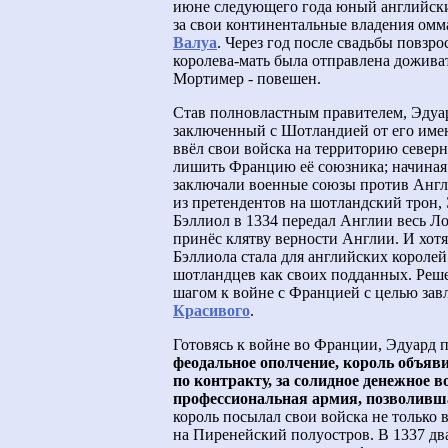
июне следующего года юный английски
за свои континентальные владения ом
Валуа
. Через год после свадьбы повзр
королева-мать была отправлена доживат
Мортимер - повешен.
Став полновластным правителем, Эдуар
заключенный с Шотландией от его име
ввёл свои войска на территорию север
лишить Францию её союзника; начиная
заключали военные союзы против Англ
из претендентов на шотландский трон,
Бэллиол в 1334 передал Англии весь Л
принёс клятву верности Англии. И хот
Бэллиола стала для английских королей
шотландцев как своих подданных. Реше
шагом к войне с Францией с целью завл
Красивого
.
Готовясь к войне во Франции, Эдуард 
феодальное ополчение, король объяви
по контракту, за солидное денежное в
профессиональная армия, позволивш
король посылал свои войска не тольк
на Пиренейский полуостров. В 1337 два