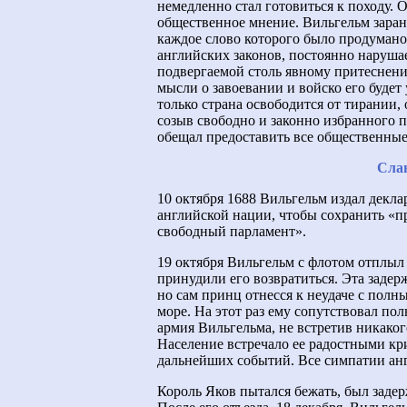
немедленно стал готовиться к походу. 
общественное мнение. Вильгельм заран
каждое слово которого было продумано 
английских законов, постоянно наруша
подвергаемой столь явному притеснению
мысли о завоевании и войско его буде
только страна освободится от тирании, 
созыв свободно и законно избранного п
обещал предоставить все общественные
Сла
10 октября 1688 Вильгельм издал декла
английской нации, чтобы сохранить «п
свободный парламент».
19 октября Вильгельм с флотом отплыл
принудили его возвратиться. Эта задер
но сам принц отнесся к неудаче с полн
море. На этот раз ему сопутствовал пол
армия Вильгельма, не встретив никаког
Население встречало ее радостными кр
дальнейших событий. Все симпатии анг
Король Яков пытался бежать, был задер