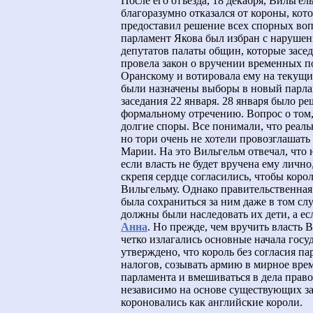
После его отъезда, 18 декабря, Вильге
благоразумно отказался от короны, кот
предоставил решение всех спорных воп
парламент Якова был избран с нарушени
депутатов палаты общин, которые засед
провела закон о вручении временных 
Оранскому и вотировала ему на текущи
были назначены выборы в новый парлам
заседания 22 января. 28 января было р
формальному отречению. Вопрос о том,
долгие споры. Все понимали, что реаль
но тори очень не хотели провозглашать
Марии. На это Вильгельм отвечал, что 
если власть не будет вручена ему личн
скрепя сердце согласились, чтобы кор
Вильгельму. Однако правительственная
была сохраниться за ним даже в том сл
должны были наследовать их дети, а ес
Анна
. Но прежде, чем вручить власть 
четко излагались основные начала госу
утверждено, что король без согласия п
налогов, созывать армию в мирное вре
парламента и вмешиваться в дела право
независимо на основе существующих за
короновались как английские короли.