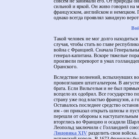
совсем не занимали его. От природы он 
сильной и яркой. Он живо говорил на м
французском, английском и немецком. 
однако всегда проявлял завидную веро
Во
Такой человек не мог долго находиться
случая, чтобы стать во главе республик
война с Францией. Сначала Генеральн
генерал-капитана. Вскоре тяжелые пор
произвели переворот в умах голландцев
Оранского.
Вследствие волнений, вспыхнувших во
провозглашен штатгальтером. В августе
брата. Если Вильгельм и не был прямы
всецело их одобрил. Все государство п
страну уже под властью французов, а 
Оставалось последнее средство останов
им - он приказал открыть шлюзы и пус
перешли от обороны к наступательным 
вторглись во Францию и осадили Шарл
Леопольд заключили с Голландией союз
Людовика XIV
разделить свои войска.
испанский король. В 1673 французы б