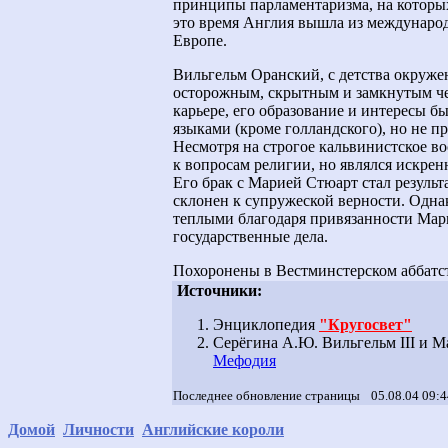
принципы парламентаризма, на которых
это время Англия вышла из международ
Европе.
Вильгельм Оранский, с детства окруже
осторожным, скрытным и замкнутым чел
карьере, его образование и интересы 
языками (кроме голландского), но не пр
Несмотря на строгое кальвинистское в
к вопросам религии, но являлся искре
Его брак с Марией Стюарт стал результ
склонен к супружеской верности. Одн
теплыми благодаря привязанности Мар
государственные дела.
Похоронены в Вестминстерском аббатс
Источники:
Энциклопедия
"Кругосвет"
Серёгина А.Ю. Вильгельм III и Мар
Мефодия
Последнее обновление страницы
05.08.04 09:
Домой
Личности
Английские короли