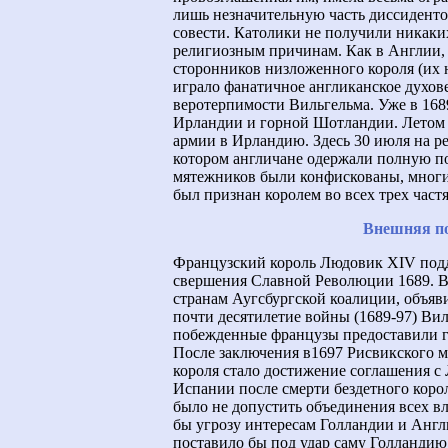
лишь незначительную часть диссиденто
совести. Католики не получили никаки
религиозным причинам. Как в Англии,
сторонников низложенного короля (их 
играло фанатичное англиканское духов
веротерпимости Вильгельма. Уже в 16
Ирландии и горной Шотландии. Летом 
армии в Ирландию. Здесь 30 июля на р
котором англичане одержали полную поб
мятежников были конфискованы, многи
был признан королем во всех трех частя
Внешняя по
Французский король Людовик XIV подде
свершения Славной Революции 1689. Ви
странам Аугсбургской коалиции, объя
почти десятилетие войны (1689-97) Ви
побежденные французы предоставили г
После заключения в1697 Рисвикского 
короля стало достижение соглашения с
Испании после смерти бездетного корол
было не допустить объединения всех вл
бы угрозу интересам Голландии и Англи
поставило бы под удар саму Голланди