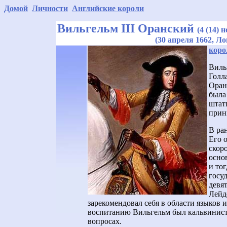
Домой
Личности
Английские короли
Вильгельм
III Оранский
(4 (14) 
(30 апреля 1662, Ло
коро
Виль
Голл
Оран
была
штат
прин
В ра
Его 
скоро
основ
и то
госу
девя
Лейд
зарекомендовал себя в области языков 
воспитанию Вильгельм был кальвинисто
вопросах.