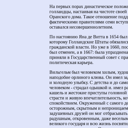
На первых порах династическое полож
голландцы, настаивая на чистоте своей
Оранского дома. Такое отношение подд
фактическими правителями семи вступ
оставался несовершеннолетним.
По настоянию Яна де Витта в 1654 был
которому Голландские Штаты обязались
гражданской власти. Но уже в 1660, по
был отменен, а в 1667: была упразднен
приняли в Государственный совет с пра
политическая карьера.
Вильгельм был человеком хилым, худо
наподобие орлиного клюва. Он имел за
и холодную улыбку. С детства и до са
человеком - страдал одышкой и. имел р
кашель и жестокие приступы головной
страсти и живую впечатлительность, к
спокойствием. Окруженный с самого де
осторожным, скрытным и непроницаем
задушевных друзей он мог отбрасывать
радушным, откровенным, даже веселым
великого государя и всю жизнь посвяти