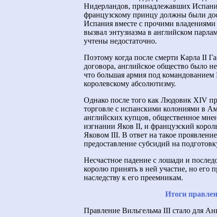
Нидерландов, принадлежавших Испани
французскому принцу должны были дост
Испания вместе с прочими владениями 
вызвал энтузиазма в английском парла
учтены недостаточно.
Поэтому когда после смерти Карла II Г
договора, английское общество было не
что большая армия под командованием 
королевскому абсолютизму.
Однако после того как Людовик XIV п
торговле с испанскими колониями в А
английских купцов, общественное мнен
изгнании Яков II, и французский корол
Яковом III. В ответ на такое проявлен
предоставление субсидий на подготовк
Несчастное падение с лошади и после
королю принять в ней участие, но его 
наследству к его преемникам.
Итоги правлен
Правление Вильгельма III стало для А