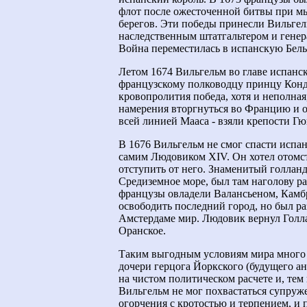
флот после ожесточенной битвы при мы
берегов. Эти победы принесли Вильге
наследственным штатгальтером и генер
Война переместилась в испанскую Бел
Летом 1674 Вильгельм во главе испанс
французскому полководцу принцу Конде
кровопролития победа, хотя и неполная,
намерения вторгнуться во Францию и 
всей линией Мааса - взяли крепости Г
В 1676 Вильгельм не смог спасти испа
самим Людовиком XIV. Он хотел отомст
отступить от него. Знаменитый голлан
Средиземное море, был там наголову р
французы овладели Валансьеном, Камб
освободить последний город, но был ра
Амстердаме мир. Людовик вернул Голла
Оранское.
Таким выгодным условиям мира много 
дочери герцога Йоркского (будущего а
на чистом политическом расчете и, тем 
Вильгельм не мог похвастаться супруж
огорчения с кротостью и терпением, и