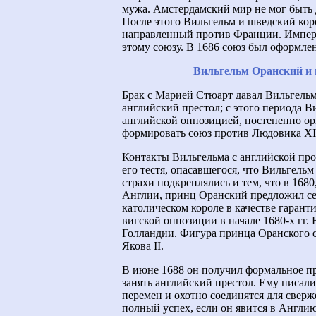
мужа. Амстердамский мир не мог быть 
После этого Вильгельм и шведский кор
направленный против Франции. Импера
этому союзу. В 1686 союз был оформлен
Вильгельм Оранский и 
Брак с Марией Стюарт давал Вильгельм
английский престол; с этого периода В
английской оппозицией, постепенно орг
формировать союз против Людовика XI
Контакты Вильгельма с английской про
его тестя, опасавшегося, что Вильгельм
страхи подкреплялись и тем, что в 1680
Англии, принц Оранский предложил себ
католическом короле в качестве гарант
вигской оппозиции в начале 1680-х гг.
Голландии. Фигура принца Оранского с
Якова II.
В июне 1688 он получил формальное пр
занять английский престол. Ему писали
перемен и охотно соединятся для свер
полный успех, если он явится в Англию