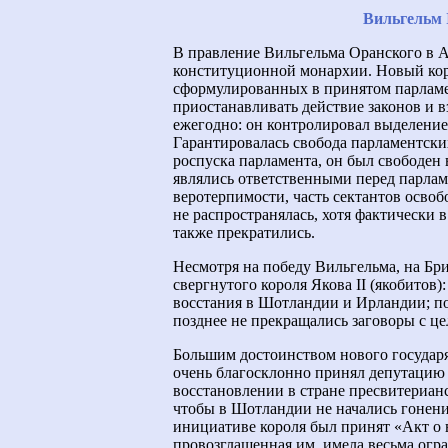
Вильгельм I
В правление Вильгельма Оранского в А
конституционной монархии. Новый коро
сформулированных в принятом парламен
приостанавливать действие законов и в
ежегодно: он контролировал выделение 
Гарантировалась свобода парламентских
роспуска парламента, он был свободен
являлись ответственными перед парлам
веротерпимости, часть сектантов освоб
не распространялась, хотя фактически 
также прекратились.
Несмотря на победу Вильгельма, на Бр
свергнутого короля Якова II (якобитов
восстания в Шотландии и Ирландии; по
позднее не прекращались заговоры с це
Большим достоинством нового государя
очень благосклонно принял депутацию 
восстановлении в стране пресвитерианс
чтобы в Шотландии не начались гонени
инициативе короля был принят «Акт о 
провозглашенная им, имела весьма огр