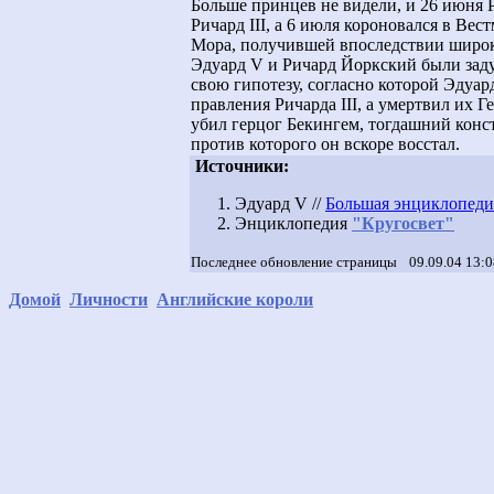
Больше принцев не видели, и 26 июня 
Ричард III, а 6 июля короновался в Вес
Мора, получившей впоследствии широко
Эдуард
V
и Ричард Йоркский были зад
свою гипотезу, согласно которой Эдуар
правления Ричарда III, а умертвил их Г
убил герцог Бекингем, тогдашний конст
против которого он вскоре восстал.
Источники:
Эдуард V //
Большая энциклопеди
Энциклопедия
"Кругосвет"
Последнее обновление страницы
09.09.04 13:
Домой
Личности
Английские короли