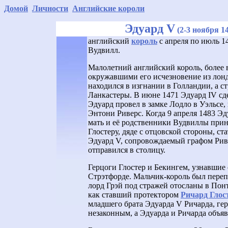
Домой
Личности
Английские короли
Эдуард V
(2-3 ноября 14
английский
король
с апреля по июль 1
Вудвилл.
Малолетний английский король, более 
окружавшими его исчезновение из лондо
находился в изгнании в Голландии, а с
Ланкастеры. В июне 1471 Эдуард IV сд
Эдуард провел в замке Лодло в Уэльсе, 
Энтони Риверс. Когда 9 апреля 1483 Эд
мать и её родственники Вудвиллы прин
Глостеру, дяде с отцовской стороны, с
Эдуард V, сопровождаемый графом Рив
отправился в столицу.
Герцоги Глостер и Бекингем, узнавшие
Стрэтфорде. Мальчик-король был перепр
лорд Грэй под стражей отосланы в Понт
как ставший протектором
Ричард Глос
младшего брата Эдуарда V Ричарда, ге
незаконным, а Эдуарда и Ричарда объ