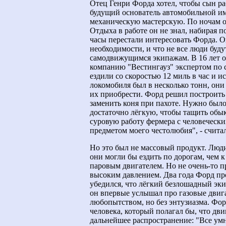
Отец Генри Форда хотел, чтобы сын ра
будущий основатель автомобильной им
механическую мастерскую. По ночам о
Отдыха в работе он не знал, набирая п
часы перестали интересовать Форда. О
необходимости, и что не все люди буду
самодвижущимся экипажам. В 16 лет о
компанию "Вестингауз" экспертом по 
ездили со скоростью 12 миль в час и и
локомобиля был в несколько тонн, они
их приобрести. Форд решил построить 
заменить коня при пахоте. Нужно было
достаточно лёгкую, чтобы тащить обы
суровую работу фермера с человеческих
предметом моего честолюбия", - счита
Но это был не массовый продукт. Люд
они могли бы ездить по дорогам, чем 
паровым двигателем. Но не очень-то п
высоким давлением. Два года Форд пр
убедился, что лёгкий безлошадный эки
он впервые услышал про газовые двига
любопытством, но без энтузиазма. Фор
человека, который полагал бы, что дв
дальнейшее распространение: "Все ум