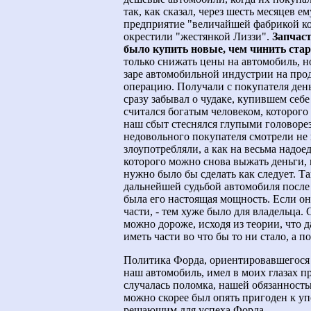
так, как сказал, через шесть месяцев 
предприятие "величайшей фабрикой ко
окрестили "жестянкой Лиззи".
Запчаст
было купить новые, чем чинить ста
только снижать цены на автомобиль, н
заре автомобильной индустрии на про
операцию. Получали с покупателя ден
сразу забывал о чудаке, купившем се
считался богатым человеком, которого
наш сбыт стеснялся глупыми головореза
недовольного покупателя смотрели не 
злоупотребляли, а как на весьма надое
которого можно снова выжать деньги, 
нужно было бы сделать как следует. Т
дальнейшей судьбой автомобиля после 
была его настоящая мощность. Если он
части, - тем хуже было для владельца.
можно дороже, исходя из теории, что 
иметь части во что бы то ни стало, а 
Политика Форда, ориентировавшегося 
наш автомобиль, имел в моих глазах п
случалась поломка, нашей обязанность
можно скорее был опять пригоден к у
решающим для успеха Форда.