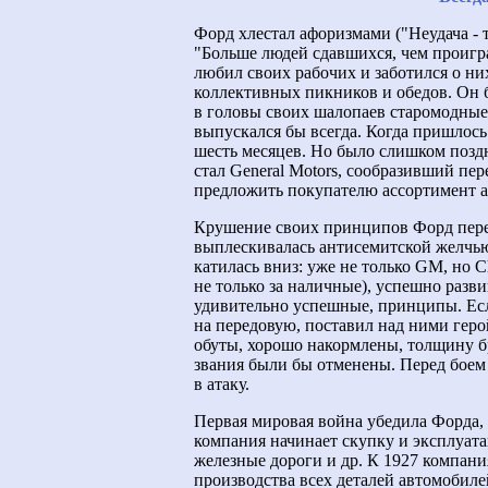
Форд хлестал афоризмами ("Неудача - 
"Больше людей сдавшихся, чем проигр
любил своих рабочих и заботился о ни
коллективных пикников и обедов. Он
в головы своих шалопаев старомодные 
выпускался бы всегда. Когда пришлось 
шесть месяцев. Но было слишком позд
стал General Motors, сообразивший пе
предложить покупателю ассортимент а
Крушение своих принципов Форд пере
выплескивалась антисемитской желчью
катилась вниз: уже не только GM, но Ch
не только за наличные), успешно разви
удивительно успешные, принципы. Есл
на передовую, поставил над ними гер
обуты, хорошо накормлены, толщину б
звания были бы отменены. Перед боем 
в атаку.
Первая мировая война убедила Форда,
компания начинает скупку и эксплуат
железные дороги и др. К 1927 компан
производства всех деталей автомобилей