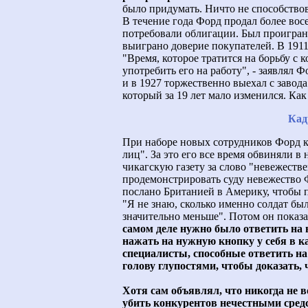
было придумать. Ничто не способствов
В течение года Форд продал более вос
потребовали облигации. Был проигран
выиграно доверие покупателей. В 1911
"Время, которое тратится на борьбу с 
употребить его на работу", - заявлял
и в 1927 торжественно выехал с заво
который за 19 лет мало изменился. Ка
Кад
При наборе новых сотрудников Форд 
лиц". За это его все время обвиняли в
чикагскую газету за слово "невежеств
продемонстрировать суду невежество Ф
послано Британией в Америку, чтобы п
"Я не знаю, сколько именно солдат был
значительно меньше". Потом он показал
самом деле нужно было ответить на 
нажать на нужную кнопку у себя в к
специалисты, способные ответить на
голову глупостями, чтобы доказать, 
Хотя сам объявлял, что никогда не в
убить конкурентов нечестными сред