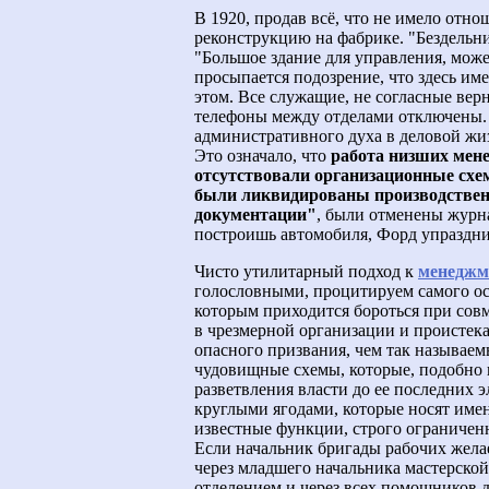
В 1920, продав всё, что не имело отн
реконструкцию на фабрике. "Бездельни
"Большое здание для управления, може
просыпается подозрение, что здесь име
этом. Все служащие, не согласные вер
телефоны между отделами отключены.
административного духа в деловой жи
Это означало, что
работа низших мене
отсутствовали организационные схе
были ликвидированы производствен
документации"
, были отменены журна
построишь автомобиля, Форд упраздни
Чисто утилитарный подход к
менеджм
голословными, процитируем самого осн
которым приходится бороться при совм
в чрезмерной организации и проистека
опасного призвания, чем так называе
чудовищные схемы, которые, подобно 
разветвления власти до ее последних 
круглыми ягодами, которые носят име
известные функции, строго ограничен
Если начальник бригады рабочих желает
через младшего начальника мастерской
отделением и через всех помощников ди