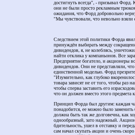
достигнуть всегда", - призывал Форд. 
они не были просто рекламным трюком
ожидания, что Форд добровольно верн
"Мы чувствовали, что невольно взяли 
Следствием этой политики Форда явил
принуждён выбирать между сокращени
дивидендов, я, не колеблясь, уничтож
найти отклика у компаньонов. Все зар
Предприятие богатело, и акционеры во
дивидендов. Они не представляли, чт
единственной моделью. Форд презрител
"Изумительно, как глубоко вкоренилос
товара зависят не от того, чтобы раз на
чтобы сперва заставить его израсходов
что он должен вместо этого предмета 
Принцип Форда был другим: каждая ча
понадобится, ее можно было заменить
должна быть так же долговечна, как х
однообразный, зато надежный. Акцион
бдительность, ушел в отставку и пере
сам начал скупать акции и очень скор