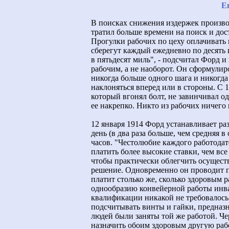
Е
В поисках снижения издержек произво
тратил больше времени на поиск и дост
Прогулки рабочих по цеху оплачивать 
сберегут каждый ежедневно по десять 
в пятьдесят миль", - подсчитал Форд и
рабочим, а не наоборот. Он сформулиро
никогда больше одного шага и никогда
наклоняться вперед или в стороны. С 
который вгонял болт, не завинчивал од
ее накрепко. Никто из рабочих ничего
12 января 1914 Форд устанавливает ра
день (в два раза больше, чем средняя в
часов. "Честолюбие каждого работодат
платить более высокие ставки, чем все
чтобы практически облегчить осуществ
решение. Одновременно он проводит п
платит столько же, сколько здоровым р
однообразию конвейерной работы инв
квалификации никакой не требовалось.
подсчитывать винты и гайки, предназ
людей были заняты той же работой. Че
назначить обоим здоровым другую рабо