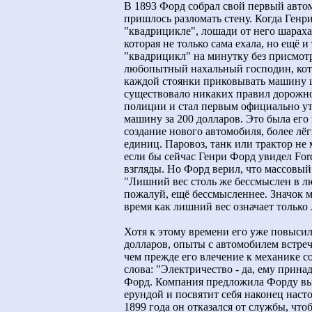
В 1893 Форд собрал свой первый автом
пришлось разломать стену. Когда Генр
"квадрицикле", лошади от него шараха
которая не только сама ехала, но ещё и
"квадрицикл" на минутку без присмотра
любопытный нахальный господин, кото
каждой стоянки приковывать машину ц
существовало никаких правил дорожно
полиции и стал первым официально у
машину за 200 долларов. Это была его
создание нового автомобиля, более лёг
единиц. Паровоз, танк или трактор не
если бы сейчас Генри Форд увидел Ford
взгляды. Но Форд верил, что массовы
"Лишний вес столь же бессмыслен в лю
пожалуй, ещё бессмысленнее. Значок мо
время как лишний вес означает тольк
Хотя к этому времени его уже повысил
долларов, опыты с автомобилем встреч
чем прежде его влечение к механике со
слова: "Электричество - да, ему прина
Форд. Компания предложила Форду выс
ерундой и посвятит себя наконец наст
1899 года он отказался от службы, чт