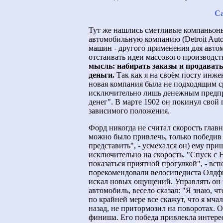
Са
Тут же нашлись сметливые компаньон
автомобильную компанию (Detroit Aut
машин - другого применения для автом
отстаивать идеи массового производств
мысль: набирать заказы и продавать
деньги.
Так как я на своём посту инжен
новая компания была не подходящим с
исключительно лишь денежным предпри
денег". В марте 1902 он покинул свой
зависимого положения.
Форд никогда не считал скорость глав
можно было привлечь, только победив 
представить", - усмехался он) ему пр
исключительно на скорость. "Спуск с 
показаться приятной прогулкой", - вс
порекомендовали велосипедиста Олдфил
искал новых ощущений. Управлять он н
автомобиль, весело сказал: "Я знаю, чт
по крайней мере все скажут, что я мча
назад, не притормозил на поворотах. О
финиша. Его победа привлекла интерес