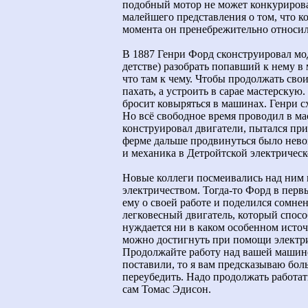
подобный мотор не может конкурирова
малейшего представления о том, что ко
момента он пренебрежительно относил
В 1887 Генри Форд сконструировал мод
детстве) разобрать попавший к нему в
что там к чему. Чтобы продолжать сво
пахать, а устроить в сарае мастерскую
бросит ковыряться в машинах. Генри сх
Но всё свободное время проводил в ма
конструировал двигатели, пытался при
ферме дальше продвинуться было нево
и механика в Детройтской электрическ
Новые коллеги посмеивались над ним и
электричеством. Тогда-то Форд в перв
ему о своей работе и поделился сомне
легковесный двигатель, который спосо
нуждается ни в каком особенном источ
можно достигнуть при помощи электрич
Продолжайте работу над вашей машино
поставили, то я вам предсказываю бол
переубедить. Надо продолжать работат
сам Томас Эдисон.