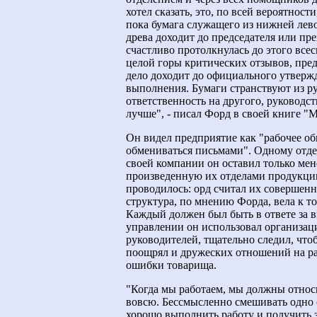
хотел сказать, это, по всей вероятнос
пока бумага служащего из нижней лев
древа доходит до председателя или пре
счастливо протолкнулась до этого всес
целой горы критических отзывов, пред
дело доходит до официального утвержд
выполнения. Бумаги странствуют из рук
ответственность на другого, руководс
лучше", - писал Форд в своей книге "
Он видел предприятие как "рабочее общ
обмениваться письмами". Одному отдел
своей компании он оставил только мен
произведенную их отделами продукци
проводилось: орд считал их совершен
структура, по мнению Форда, вела к том
Каждый должен был быть в ответе за в
управлении он использовал организац
руководителей, тщательно следил, что
поощрял и дружеских отношений на раб
ошибки товарища.
"Когда мы работаем, мы должны относит
вовсю. Бессмысленно смешивать одно 
хорошо выполнить работу и получить з