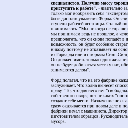
специалистов. Получив массу хорош
приступить к работе"
, - язвительно 
только мог вообразить себя "эксперто
быть достоин уважения Форда. Он счи
ступени рабочей лестницы. Старый оп
принималось. "Мы никогда не спрашива
мы принимаем ведь не прошлое, а чело
предполагать, что он снова попадёт в н
возможность, он будет особенно стара
никому поэтому не отказывает на осно
из Гарварда или из тюрьмы Синг-Синг,
Он должен иметь только одно: желание 
он не будет добиваться места у нас, и
занимаются делом".
Форд полагал, что на его фабрике кажд
заслуживает. Что волна вынесет спосо
праву. "То, что для него нет "свободны
собственно говоря, нет никаких "пост
создают себе место. Назначение не св
сразу оказывается при новом деле и п
фабрики начал с машиниста. Директор
изготовителем образцов. Руководител
мусора.