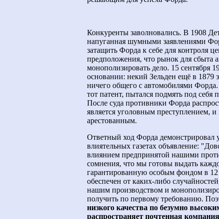
Конкуренты заволновались. В 1908 Де
напуганная шумными заявлениями Фор
затащить Форда к себе для контроля ц
предположения, что рынок для сбыта 
монополизировать дело. 15 сентября 
основании: некий Зельден ещё в 1879
ничего общего с автомобилями Форда.
тот патент, пытался подмять под себя
После суда противники Форда распрос
является уголовным преступлением, и
арестованным.
Ответный ход Форда демонстрировал ув
влиятельных газетах объявление: "Дов
влиянием предпринятой нашими проти
сомнения, что мы готовы выдать кажд
гарантированную особым фондом в 12 
обеспечен от каких-либо случайностей
нашим производством и монополизиро
получить по первому требованию. По
низкого качества по безумно высоки
распространяет почтенная компани