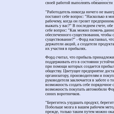
своей работой выполнять обязанности 
"Работодатель никогда ничего не выиг
поставит себе вопрос: "Насколько я м
рабочему, когда он грозит предприним
выжать у вас?" В последнем счете, об
себе вопрос: "Как можно помочь данн
обеспеченного существования, чтобы о
существование?" - Форд настаивал, ч
держатели акций, а создатели продукта
их участия в прибылях.
Форд считал, что прибыль принадлежи
поддерживать его в состоянии устойчив
при помощи которых создается прибыль;
обществу. Цветущее предприятие доста
организатору, производителям и поку
руководителя заключается в заботе о 
возможность создать себе порядочное 
возможность покупать автомобили Фо
синих воротничков.
"Берегитесь ухудшать продукт, береги
Побольше мозга в вашем рабочем методе
прежде, только таким путем можно ока