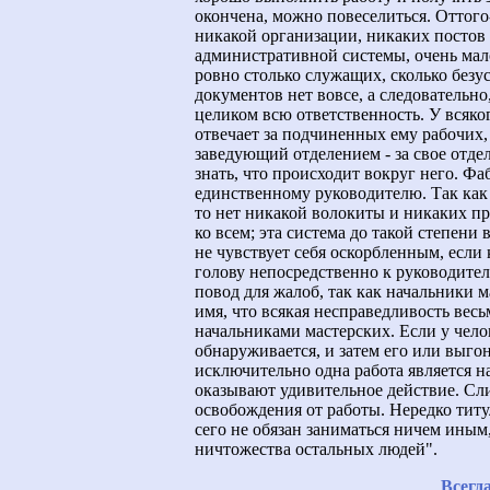
окончена, можно повеселиться. Оттого
никакой организации, никаких постов
административной системы, очень мал
ровно столько служащих, сколько безу
документов нет вовсе, а следовательно
целиком всю ответственность. У всяко
отвечает за подчиненных ему рабочих,
заведующий отделением - за свое отде
знать, что происходит вокруг него. Ф
единственному руководителю. Так как 
то нет никакой волокиты и никаких п
ко всем; эта система до такой степени
не чувствует себя оскорбленным, если 
голову непосредственно к руководител
повод для жалоб, так как начальники м
имя, что всякая несправедливость весь
начальниками мастерских. Если у челов
обнаруживается, и затем его или выгон
исключительно одна работа является 
оказывают удивительное действие. Сл
освобождения от работы. Нередко титу
сего не обязан заниматься ничем иным
ничтожества остальных людей".
Всегд