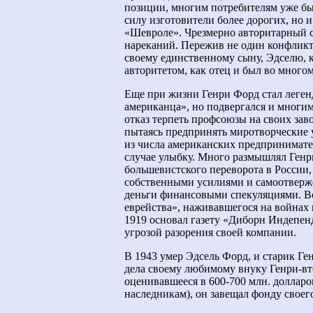
позиции, многим потребителям уже б
силу изготовители более дорогих, но 
«Шевроле». Чрезмерно авторитарный с
нареканий. Пережив не один конфликт
своему единственному сыну, Эдселю, 
авторитетом, как отец и был во многом
Еще при жизни Генри Форд стал леге
американца», но подвергался и многим
отказ терпеть профсоюзы на своих зав
пытаясь предпринять миротворческие 
из числа американских предпринимате
случае улыбку. Много размышлял Генр
большевистского переворота в России,
собственными усилиями и самоотверже
деньги финансовыми спекуляциями. Вс
еврейства», наживавшегося на войнах 
1919 основал газету «Диборн Индепенд
угрозой разорения своей компании.
В 1943 умер Эдсель Форд, и старик Ге
дела своему любимому внуку Генри-вто
оценивавшееся в 600-700 млн. доллар
наследникам), он завещал фонду своег