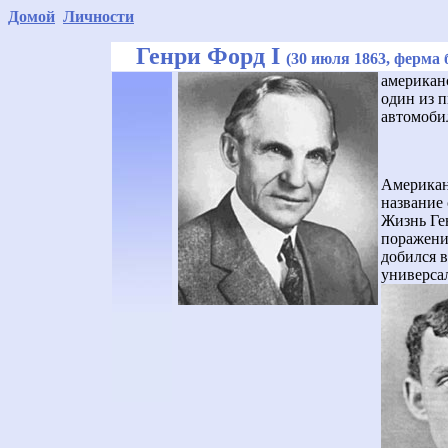
Домой
Личности
Генри Форд I
(30 июля 1863, ферма
американ
один из 
автомоби
Американ
название 
Жизнь Ге
поражени
добился в
универса