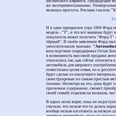
английского алфавита. Предыдущие мод
же экспериментальными. Универсально
являлась простота. Реклама гласила: 
Со
И в одно прекрасное утро 1909 Форд о
модель - "Т", и что все машины будут
покупатель может получить "Форд-Т" л
чёрный". В своём заявлении Форд пыта
увеселительном экипаже.
"Автомобиль
впоследствии спародировал Остап Бен
в возможность массовой продажи авто
относились так, как сейчас относятся 
автомобиль для широкого употребления
поместилась целая семья, но и достато
будет сделан из наилучшего материал
сконструирован по самым простым мет
технике. Несмотря на это, цена будет 
приличное содержание, сможет приобре
своей семьёй отдыхом на вольном, чист
В идеал легко верят, пока он недоступ
считали, что нельзя что-то делать хор
вообще нельзя изготовить за низкую це
дешёвые автомобили, когда их покупал