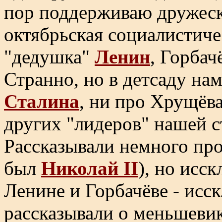
пор поддерживаю дружеск
октябрьская социалистиче
"дедушка"
Ленин
, Горбач
Странно, но в детсаду нам
Сталина
, ни про Хрущёв
других "лидеров" нашей с
Рассказывали немного про 
был
Николай II
), но исс
Ленине и Горбачёве - исс
рассказывали о меньшевик