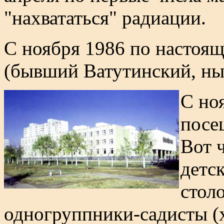
"нахвататься" радиации.
С ноября 1986 по настоя
(бывший Ватутинский, нын
С но
посе
Вот 
детск
столо
одногруппники-садисты (х