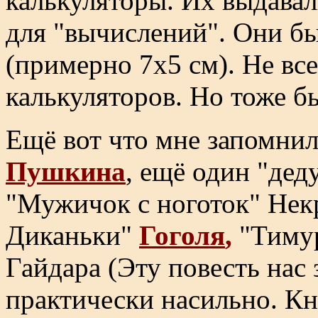
калькуляторы. Их выдавал
для "вычислений". Они б
(примерно 7x5 см). Не все
калькуляторов. Но тоже б
Ещё вот что мне запомнил
Пушкина
, ещё один "дед
"Мужичок с ноготок" Некр
Диканьки"
Гоголя
,
"Тимур
Гайдара (Эту повесть нас 
практически насильно. Кн