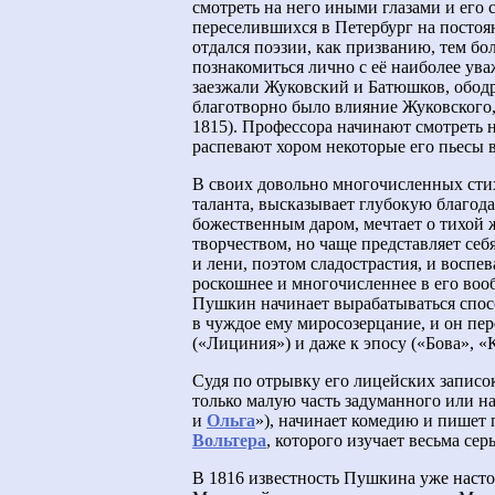
смотреть на него иными глазами и его
переселившихся в Петербург на посто
отдался поэзии, как призванию, тем бо
познакомиться лично с её наиболее ув
заезжали Жуковский и Батюшков, ободр
благотворно было влияние Жуковского,
1815). Профессора начинают смотреть 
распевают хором некоторые его пьесы 
В своих довольно многочисленных сти
таланта, высказывает глубокую благода
божественным даром, мечтает о тихой 
творчеством, но чаще представляет се
и лени, поэтом сладострастия, и воспе
роскошнее и многочисленнее в его вооб
Пушкин начинает вырабатываться спос
в чуждое ему миросозерцание, и он пе
(«Лициния») и даже к эпосу («Бова», «К
Судя по отрывку его лицейских записок
только малую часть задуманного или н
и
Ольга
»), начинает комедию и пишет 
Вольтера
, которого изучает весьма сер
В 1816 известность Пушкина уже насто