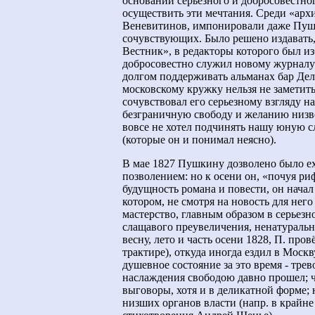
основании серьезного и добросовестно
осуществить эти мечтания. Среди «арх
Веневитинов, импонировали даже Пушк
сочувствующих. Было решено издавать
Вестник», в редакторы которого был и
добросовестно служил новому журналу 
долгом поддерживать альманах бар Дел
московскому кружку нельзя не заметит
сочувствовал его серьезному взгляду н
безграничную свободу и желанию низве
вовсе не хотел подчинять нашу юную 
(которые он и понимал неясно).
В мае 1827 Пушкину дозволено было ех
позволением: но к осени он, «почуя ри
будущность романа и повести, он нача
котором, не смотря на новость для него
мастерство, главным образом в серьезн
слащавого преувеличения, ненатурально
весну, лето и часть осени 1828, П. пр
трактире), откуда иногда ездил в Моск
душевное состояние за это время - тре
наслаждения свободою давно прошел; ч
выговоры, хотя и в деликатной форме; 
низших органов власти (напр. в крайне