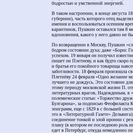
бодростью и умственной энергией.
В таком настроении, в конце августа 1
губернии), часть которого отец выделя
имения и воспользоваться осенним вре
карантинов, Пушкин оставался там 8 м
вдохновения, какого у него давно не б
По возвращении в Москву, Пушкин «сла
бодром состоянии духа; даже «Борис Го
успехом. 19 января он получил извести
пишет он Плетневу, и как будто скоро 
и братья его покойного товарища навсе
заботливости. 18 февраля произошла с
Плетнёву 24 февраля «Одно желание мо
лучшего не дождусь. Это состояние для 
этому периоду московской жизни П. отн
литературных врагов, Надеждиным, в «Т
полемические статьи: «Торжество друж
Булгарина», за подписью Феофилакта Ко
эпиграмм, еще с 1829 в с большей сис
это в «Литературной Газете» Дельвига);
соединение тонкой и злой иронии с рез
плану (в котором не последнюю роль иг
едет в Петербург, откуда немедленно п