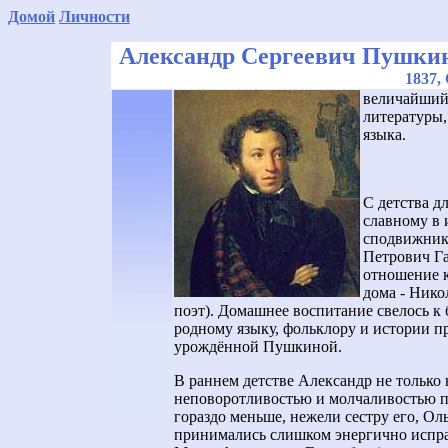
Домой
Личности
Александр Сергеевич Пушки
1837,
величайший 
литературы,
языка.
С детства 
славному в 
сподвижник 
Петрович Г
отношение к
дома - Нико
поэт). Домашнее воспитание свелось к
родному языку, фольклору и истории п
урождённой Пушкиной.
В раннем детстве Александр не только
неповоротливостью и молчаливостью пр
гораздо меньше, нежели сестру его, Оль
принимались слишком энергично исправ