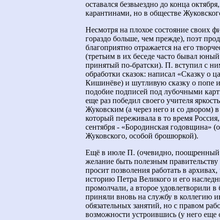
оставался безвыездно до конца октября
карантинами, но в обществе Жуковског
Несмотря на плохое состояние своих фи
гораздо больше, чем прежде), поэт про
благоприятно отражается на его творч
(третьим в их беседе часто бывал юны
принятый по-братски). П. вступил с н
обработки сказок: написал «Сказку о ц
Кишинёве) и шутливую сказку о попе и
подобие подписей под лубочными карти
еще раз победил своего учителя яркост
Жуковским (а через него и со двором) 
который переживала в то время Россия,
сентября - «Бородинская годовщина» (о
Жуковского, особой брошюркой).
Ещё в июле П. (очевидно, поощренный 
желание быть полезным правительству
просит позволения работать в архивах
историю Петра Великого и его наслед
промолчали, а второе удовлетворили в 
приняли вновь на службу в коллегию ин
обязательных занятий, но с правом рабо
возможности устроившись (у него еще 