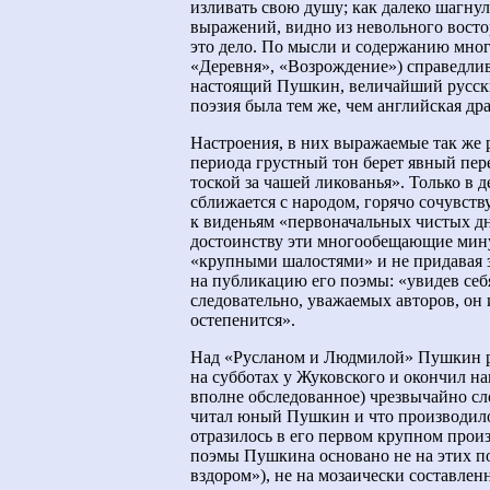
изливать свою душу; как далеко шагну
выражений, видно из невольного восто
это дело. По мысли и содержанию мног
«Деревня», «Возрождение») справедлив
настоящий Пушкин, величайший русски
поэзия была тем же, чем английская д
Настроения, в них выражаемые так же р
периода грустный тон берет явный пер
тоской за чашей ликованья». Только в д
сближается с народом, горячо сочувств
к виденьям «первоначальных чистых д
достоинству эти многообещающие минут
«крупными шалостями» и не придавая з
на публикацию его поэмы: «увидев себя
следовательно, уважаемых авторов, он и
остепенится».
Над «Русланом и Людмилой» Пушкин ра
на субботах у Жуковского и окончил н
вполне обследованное) чрезвычайно сло
читал юный Пушкин и что производило 
отразилось в его первом крупном прои
поэмы Пушкина основано не на этих по
вздором»), не на мозаически составлен