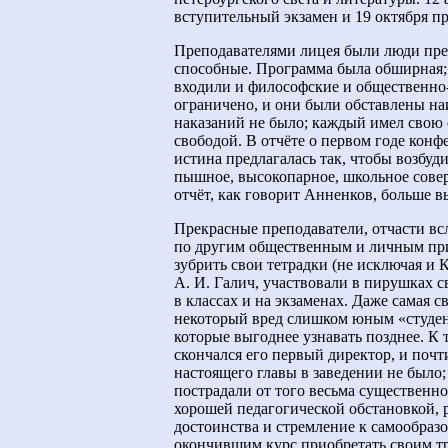
вступительный экзамен и 19 октября пр
Преподавателями лицея были люди пре
способные. Программа была обширная; 
входили и философские и общественно
ограничено, и они были обставлены н
наказаний не было; каждый имел свою 
свободой. В отчёте о первом годе конф
истина предлагалась так, чтобы возбуди
пышное, высокопарное, школьное совер
отчёт, как говорит Анненков, больше в
Прекрасные преподаватели, отчасти вс
по другим общественным и личным прич
зубрить свои тетрадки (не исключая и
А. И. Галич, участвовали в пирушках 
в классах и на экзаменах. Даже самая 
некоторый вред слишком юным «студент
которые выгоднее узнавать позднее. К 
скончался его первый директор, и почти
настоящего главы в заведении не было;
пострадали от того весьма существенно.
хорошей педагогической обстановкой, р
достоинства и стремление к самообраз
окончившим курс приобретать своим т