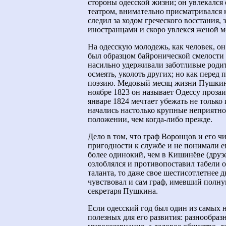
стороны одесской жизни; он увлекался
театром, внимательно присматривался
следил за ходом греческого восстания,
иностранцами и скоро увлекся женой м
На одесскую молодежь, как человек, он
был образцом байронической смелости
насильно удерживали заботливые родит
осмеять, уколоть других; но как перед
поэзию. Медовый месяц жизни Пушкина
ноябре 1823 он называет Одессу прозаич
январе 1824 мечтает убежать не только 
начались настолько крупные неприятнос
положении, чем когда-либо прежде.
Дело в том, что граф Воронцов и его 
пригодности к службе и не понимали ег
более одинокий, чем в Кишинёве (друз
озлоблялся и противопоставил табели о
таланта, то даже свое шестисотлетнее 
чувствовал и сам граф, имевший полн
секретаря Пушкина.
Если одесский год был один из самых н
полезных для его развития: разнообра