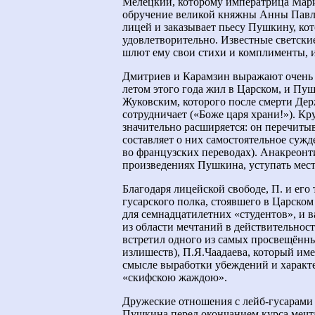
Мелецкий, которому императрица Мари
обручение великой княжны Анны Павло
лицей и заказывает пьесу Пушкину, кот
удовлетворительно. Известные светски
шлют ему свои стихи и комплименты, и
Дмитриев и Карамзин выражают очень 
летом этого года жил в Царском, и Пуш
Жуковским, которого после смерти Де
сотрудничает («Боже царя храни!»). К
значительно расширяется: он перечитыв
составляет о них самостоятельное сужд
во французских переводах). Анакреон
произведениях Пушкина, уступать мес
Благодаря лицейской свободе, П. и его
гусарского полка, стоявшего в Царском
для семнадцатилетних «студентов», и в
из области мечтаний в действительность
встретил одного из самых просвещённы
излишеств), П.Я.Чаадаева, который име
смысле выработки убеждений и характе
«скифскою жаждою».
Дружеские отношения с лейб-гусарами и
Пушкина перед окончанием курса мечта