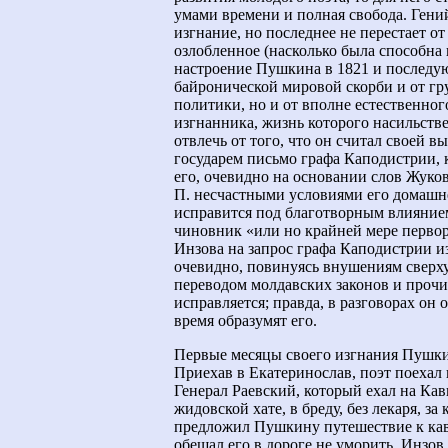
умами времени и полная свобода. Гени
изгнание, но последнее не перестает от
озлобленное (насколько была способна 
настроение Пушкина в 1821 и последу
байронической мировой скорби и от г
политики, но и от вполне естественно
изгнанника, жизнь которого насильств
отвлечь от того, что он считал своей 
государем письмо графа Каподистрии, 
его, очевидно на основании слов Жуков
П. несчастными условиями его домашне
исправится под благотворным влиянием
чиновник «или но крайней мере первор
Инзова на запрос графа Каподистрии из
очевидно, повинуясь внушениям сверху
переводом молдавских законов и прочи
исправляется; правда, в разговорах он
время образумят его.
Первые месяцы своего изгнания Пушки
Приехав в Екатеринослав, поэт поехал 
Генерал Раевский, который ехал на Кав
жидовской хате, в бреду, без лекаря, 
предложил Пушкину путешествие к кавк
обещал его в дороге не уморить. Инзов