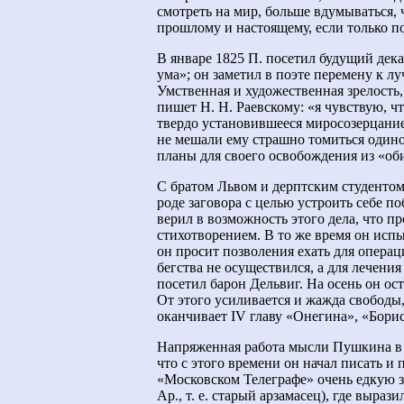
смотреть на мир, больше вдумываться, 
прошлому и настоящему, если только по
В январе 1825 П. посетил будущий дек
ума»; он заметил в поэте перемену к лу
Умственная и художественная зрелость,
пишет Н. Н. Раевскому: «я чувствую, чт
твердо установившееся миросозерцание
не мешали ему страшно томиться один
планы для своего освобождения из «об
С братом Львом и дерптским студ
ентом
роде заговора с целью устроить себе по
верил в возможность этого дела, что 
стихотворением. В то же время он испы
он просит позволения ехать для операц
бегства не осуществился, а для лечен
посетил барон Дельвиг. На осень он ос
От этого усиливается и жажда свободы,
оканчивает IV главу «Онегина», «Бори
Напряженная работа мысли Пушкина в 
что с этого времени он начал писать и 
«Московском Телеграфе» очень едкую з
Ар., т. е. старый арзамасец), где выра