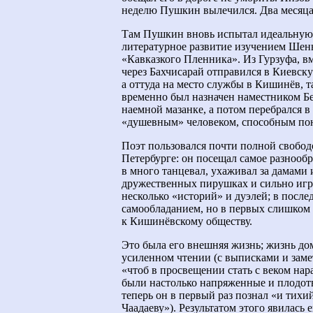
неделю Пушкин вылечился. Два месяца
Там Пушкин вновь испытал идеальную 
литературное развитие изучением Шень
«Кавказкого Пленника». Из Гурзуфа, в
через Бахчисарай отправился в Киевск
а оттуда на место службы в Кишинёв, 
временно был назначен наместником Бе
наемной мазанке, а потом перебрался в
«душевным» человеком, способным пон
Поэт пользовался почти полной свободо
Петербурге: он посещал самое разнообра
в много танцевал, ухаживал за дамами 
дружественных пирушках и сильно игра
несколько «историй» и дуэлей; в после
самообладанием, но в первых слишком 
к Кишинёвскому обществу.
Это была его внешняя жизнь; жизнь до
усиленном чтении (с выписками и заметк
«чтоб в просвещении стать с веком нар
были настолько напряженные и плодотво
теперь он в первый раз познал «и тих
Чаадаеву»). Результатом этого явилась