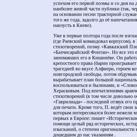
успехом его первой поэмы и со дня н
наиболее живой части публики (так, ч
на основании песни трактирной служан
того же года, задолго до её напечатания
наизусть в Киеве).
Уже в первые полтора года после изгн
(где Раевский командовал корпусом), в 
стихотворений, поэму «Кавказский Пл
«Бахчисарайский Фонтан». Но все это е
занимавших его в Кишинёве. Он работ
крепостного права (барин проигрывает 
трагедией во вкусе Алфиери, героем к
новгородской свободы, потом обдумыва
вырабатывает план большой националь
воспользоваться и былинами, и «Слово
Херасковым. Под впечатлениями аракч
стихотворений (в том числе довольно 
«Гаврилиада» - последний отзвук его 
для печати. Кроме того, П. ведёт свои 
которым интересовался более нежели м
первых в Европе: пишет «Исторические
помощи целый ряд исторических, исто
изысканий, о степени оригинальности
дошедшим до нас указаниям .