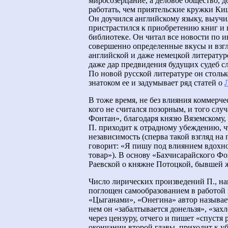
миросозерцание, а деловое общество, 
работать, чем приятельские кружки Киш
Он доучился английскому языку, выучил
пристрастился к приобретению книг и 
библиотеке. Он читал все новости по и
совершенно определенные вкусы и взгл
английской и даже немецкой литературе
даже дар предвидения будущих судеб с
По новой русской литературе он столько
знатоком ее и задумывает ряд статей о
В тоже время, не без влияния коммерче
кого не считался позорным, и того слу
Фонтан», благодаря князю Вяземскому, 
П. приходит к отрадному убеждению, ч
независимость (сперва такой взгляд на
говорит: «Я пишу под влиянием вдохно
товар»). В основу «Бахчисарайского Ф
Раевской о княжне Потоцкой, бывшей 
Число лирических произведений П., на
поглощен самообразованием в работо
«Цыганами», «Онегина» автор называет
нем он «забалтывается донельзя», «зах
через цензуру, отчего и пишет «спустя 
окончании второй главы, приходит к уб