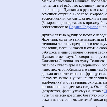
Марье Алексеевне Ганнибал (после за
прятался в её рабочую корзинку, где е
наставницей Пушкина в русском языке; 
семейной старине. В её селе Захарове,
воспоминания, он слышал песни и виде
(Захарово принадлежало к приходу бога
собственностью
Бориса Годунова
и по
Другой связью будущего поэта с народ
Яковлева, когда то вынянчившая мать П
женщина честная, преданная и очень ум
пословиц, песен и сказок и охотно сооб
бабушкой и ещё с законоучителем свои
Пушкин имел случай говорить по-русск
Елизавета Львовна, по мужу Солнцева, 
главное - гувернёры и гувернантки (бо
известно, что любимым его занятием бы
детьми исключительно по-французски, 
на том же языке. Пушкин вначале училс
арифметика) и от гувернанток испыты
воспоминания о детских годах. Около 
(разумеется, французскому) и, начав с
П
чуть ли не всю довольно богатую библи
века и из поэтов и мыслителей эпохи 