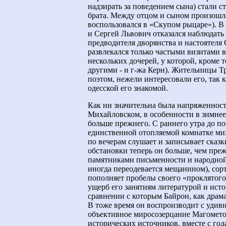
надзирать за поведением сына) стали с
брата. Между отцом и сыном произошл
воспользовался в «Скупом рыцаре»). В
и Сергей Львович отказался наблюдать 
предводителя дворянства и настоятеля
развлекался только частыми визитами в
нескольких дочерей, у которой, кроме
другими - и г-жа Керн). Жительницы Т
поэтом, нежели интересовали его, так 
одесской его знакомой.
Как ни значительна была напряженност
Михайловском, в особенности в зимнее 
больше прежнего. С раннего утра до по
единственной отопляемой комнатке миха
по вечерам слушает и записывает сказ
обстановки теперь он больше, чем преж
памятниками письменности и народной 
иногда переодевается мещанином), сор
пополняет пробелы своего «проклятого
ущерб его занятиям литературой и ист
сравнении с которым Байрон, как драма
В тоже время он воспроизводит с удив
объективное миросозерцание Магомето
исторических источников, вместе с год