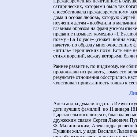
Преждевременная начитанность будущег
сатирических, которыми была так богат
способствовала преждевременному разв
дома и особая любовь, которую Сергей 
поучения детям - возбудили в мальчики 
главным образом на французском язык
предание называет комедию «L'Escamot
поэму «La Tolyade» (сюжет: война меж
начатую по образцу многочисленных ф
«штиль» героических поэм. Есть еще не
стихотворений, между которыми были и
Раннее развитие, по-видимому, не сбли
продолжали исправлять, ломая его волю
результате отношения обострились наст
чувствовал привязанность только к сес
Ли
Александра думали отдать в Иезуитску
дети лучших фамилий, но 11 января 18
Царскосельского лицея и, благодаря на
дружеским связям Сергея Львовича Пуш
Ф. Малиновским, Александра решено бы
Пушкин жил, у дяди Василия Львовича 
петербургского света и литературы. 12