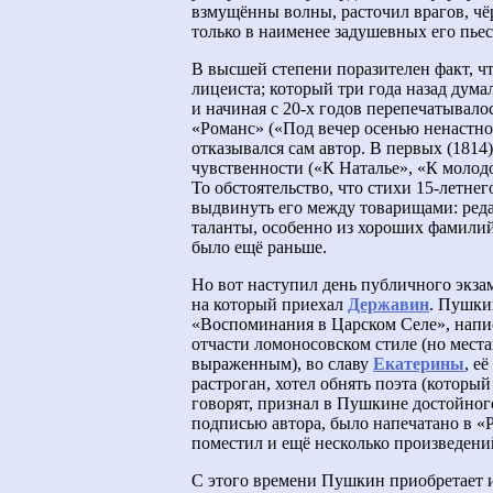
взмущённы волны, расточил врагов, чё
только в наименее задушевных его пьес
В высшей степени поразителен факт, ч
лицеиста; который три года назад дум
и начиная с 20-х годов перепечатывало
«Романс» («Под вечер осенью ненастной
отказывался сам автор. В первых (1814
чувственности («К Наталье», «К молодо
То обстоятельство, что стихи 15-летне
выдвинуть его между товарищами: ред
таланты, особенно из хороших фамилий
было ещё раньше.
Но вот наступил день публичного экзам
на который приехал
Державин
. Пушки
«Воспоминания в Царском Селе», напис
отчасти ломоносовском стиле (но мест
выраженным), во славу
Екатерины
, е
растроган, хотел обнять поэта (которы
говорят, признал в Пушкине достойного
подписью автора, было напечатано в «
поместил и ещё несколько произведен
С этого времени Пушкин приобретает из