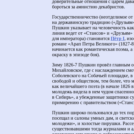
доверительные отношения с царем дава
бороться за амнистию декабристов.
Государственничество (неотделимое от 
на державинскую традицию («Друзьям»
Пушкин указывает на человечность как
линия ведет от «Стансов» и «Друзьям»
для императора) становится
Пётр I
, из
романе «Арап Петра Великого» (1827-8)
начинается как романтическая поэма, а
окраску в эпизоде боя).
Зиму 1826-7 Пушкин провёл главным об
Михайловское, где с наслаждением смо
Соболевского на Собачьей площадке, в
свободой и обществом, тем более, что
как величайшего поэта (в начале 1826 
молодежь видела в нем чудом спасенно
в Сибирь», а убежденные защитники с
примирению с правительством («Станс
Пушкин широко пользовался до тех пор
посещал и салоны умных дам, и светск
молодежи», и холостые пирушки. Рассе
существовавшими тогда журналами и а