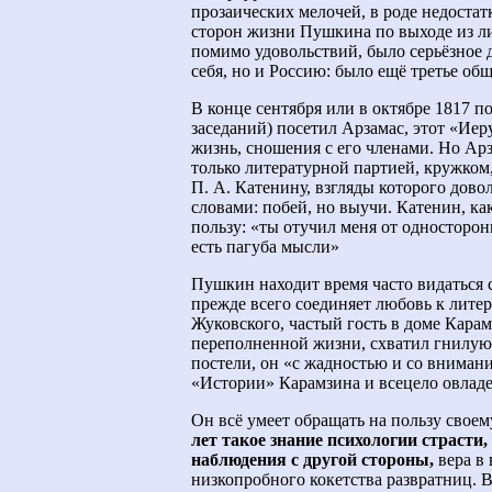
прозаических мелочей, в роде недостатк
сторон жизни Пушкина по выходе из лиц
помимо удовольствий, было серьёзное д
себя, но и Россию: было ещё третье обще
В конце сентября или в октябре 1817 п
заседаний) посетил Арзамас, этот «Иер
жизнь, сношения с его членами. Но Арз
только литературной партией, кружком, 
П. А. Катенину, взгляды которого дово
словами: побей, но выучи. Катенин, ка
пользу: «ты отучил меня от односторо
есть пагуба мысли»
Пушкин находит время часто видаться 
прежде всего соединяет любовь к литер
Жуковского, частый гость в доме Карам
переполненной жизни, схватил гнилую 
постели, он «с жадностью и со вниман
«Истории» Карамзина и всецело овлад
Он всё умеет обращать на пользу своем
лет такое знание психологии страсти,
наблюдения с другой стороны,
вера в 
низкопробного кокетства развратниц. В