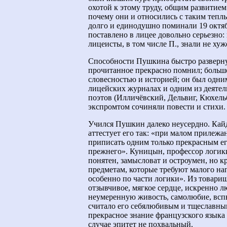
охотой к этому труду, общим развитие
почему они и относились с таким тепл
долго и единодушно поминали 19 октяб
поставлено в лицее довольно серьезно
лицеисты, в том числе П., знали не ху
Способности Пушкина быстро развернул
прочитанное прекрасно помнил; больше
словесностью и историей; он был одни
лицейских журналах и одним из деяте
поэтов (Илличёвский, Дельвиг, Кюхельб
экспромтом сочиняли повести и стихи.
Учился Пушкин далеко неусердно. Кай
аттестует его так: «при малом прилежа
приписать одним только прекрасным ег
прежнего». Куницын, профессор логики
понятен, замысловат и остроумен, но к
предметам, которые требуют малого нап
особенно по части логики». Из товари
отзывчивое, мягкое сердце, искренно л
неумеренную живость, самолюбие, вспы
считало его себялюбивым и тщеславным
прекрасное знание французского языка 
случае эпитет не похвальный.