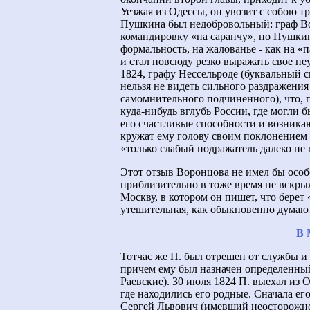
Уезжая из Одессы, он увозит с собою т
Пушкина был недобровольный: граф Во
командировку «на саранчу», но Пушки
формальность, на жалованье - как на «
и стал повсюду резко выражать свое не
1824, графу Нессельроде (буквальный с
нельзя не видеть сильного раздражени
самомнительного подчиненного), что, 
куда-нибудь вглубь России, где могли 
его счастливые способности и возника
кружат ему голову своим поклонением 
«только слабый подражатель далеко не п
Этот отзыв Воронцова не имел бы особ
приблизительно в тоже время не вскрыл
Москву, в котором он пишет, что берет 
утешительная, как обыкновенно думают,
В 
Тотчас же П. был отрешен от службы и 
причем ему был назначен определенный
Раевские). 30 июля 1824 П. выехал из 
где находились его родные. Сначала е
Сергей Львович (имевший неосторожно