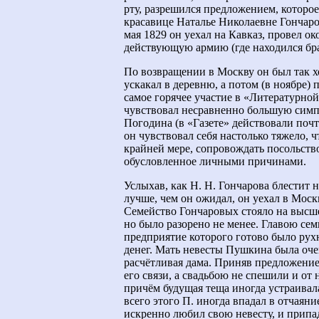
рту, разрешился предложением, которое
красавице Наталье Николаевне Гончаро
мая 1829 он уехал на Кавказ, провел о
действующую армию (где находился брат
По возвращении в Москву он был так х
ускакал в деревню, а потом (в ноябре) 
самое горячее участие в «Литературной
чувствовал несравненно большую симп
Погодина (в «Газете» действовали поч
он чувствовал себя настолько тяжело, ч
крайней мере, сопровождать посольство
обусловленное личными причинами.
Услыхав, как Н. Н. Гончарова блестит 
лучше, чем он ожидал, он уехал в Моск
Семейство Гончаровых стояло на высш
но было разорено не менее. Главою се
предприятие которого готово было рух
денег. Мать невесты Пушкина была оче
расчётливая дама. Приняв предложение
его связи, а свадьбою не спешили и от
причём будущая теща иногда устраивал
всего этого П. иногда впадал в отчаяни
искренно любил свою невесту, и припа