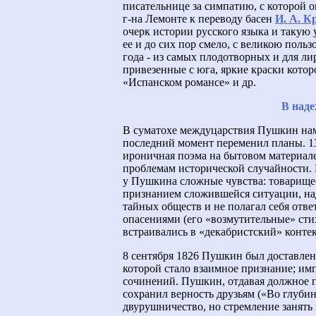
писательнице за симпатию, с которой о
г-на Лемонте к переводу басен
И. А. 
очерк истории русского языка и такую
ее и до сих пор смело, с великою поль
года - из самых плодотворных и для л
привезенные с юга, яркие краски кото
«Испанском романсе» и др.
В наде
В суматохе междуцарствия Пушкин наме
последний момент переменил планы. 13
ироничная поэма на бытовом материал
проблемам исторической случайности. И
у Пушкина сложные чувства: товарищес
признанием сложившейся ситуации, н
тайных обществ и не полагал себя отве
опасениями (его «возмутительные» стих
встраивались в «декабристский» контек
8 сентября 1826 Пушкин был доставле
которой стало взаимное признание; им
сочинений. Пушкин, отдавая должное п
сохранил верность друзьям («Во глубине
двурушничество, но стремление занять