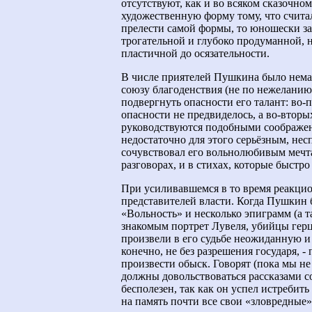
отсутствуют, как и во всяком сказочном
художественную форму тому, что считал
прелести самой формы, то юношески за
трогательной и глубоко продуманной, н
пластичной до осязательности.
В числе приятелей Пушкина было нема
союзу благоденствия (не по нежеланию 
подвергнуть опасности его талант: во-
опасности не предвиделось, а во-вторы
руководствуются подобными соображени
недостаточно для этого серьёзным, нес
сочувствовал его вольнолюбивым мечта
разговорах, и в стихах, которые быстр
При усиливавшемся в то время реакци
представителей власти. Когда Пушкин 
«Вольность» и несколько эпиграмм (а та
знакомым портрет Лувеля, убийцы гер
произвели в его судьбе неожиданную и
конечно, не без разрешения государя, -
произвести обыск. Говорят (пока мы н
должны довольствоваться рассказами с
бесполезен, так как он успел истребить
на память почти все свои «зловредные»