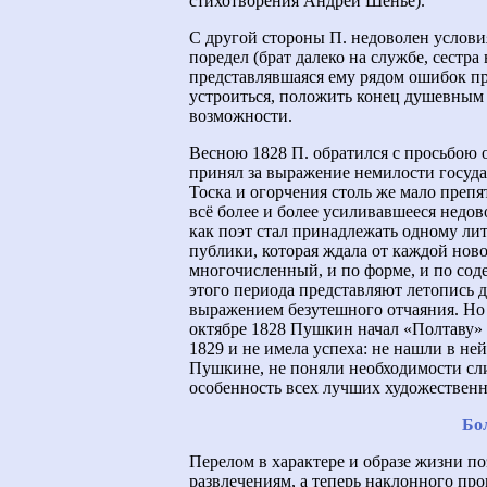
стихотворения Андрей Шенье).
С другой стороны П. недоволен услов
поредел (брат далеко на службе, сестр
представлявшаяся ему рядом ошибок п
устроиться, положить конец душевным 
возможности.
Весною 1828 П. обратился с просьбою 
принял за выражение немилости государ
Тоска и огорчения столь же мало препя
всё более и более усиливавшееся недов
как поэт стал принадлежать одному лит
публики, которая ждала от каждой ново
многочисленный, и по форме, и по со
этого периода представляют летопись 
выражением безутешного отчаяния. Но 
октябре 1828 Пушкин начал «Полтаву» 
1829 и не имела успеха: не нашли в ней
Пушкине, не поняли необходимости сли
особенность всех лучших художествен
Бо
Перелом в характере и образе жизни по
развлечениям, а теперь наклонного про