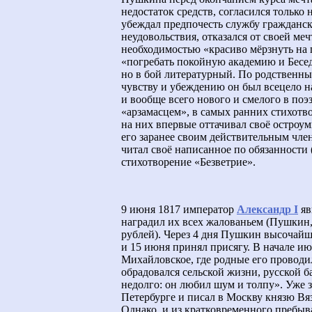
недостаток средств, согласился только 
убеждал предпочесть службу гражданс
неудовольствия, отказался от своей меч
необходимостью «красиво мёрзнуть на 
«погребать покойную академию и Беседу
но в бой литературный. По родственны
чувству и убеждению он был всецело н
и вообще всего нового и смелого в по
«арзамасцем», в самых ранних стихотв
на них впервые оттачивал своё остроум
его заранее своим действительным чл
читал своё написанное по обязанности 
стихотворение «Безветрие».
9 июня 1817 император
Александр I
яв
наградил их всех жалованьем (Пушкин,
рублей). Через 4 дня Пушкин высочай
и 15 июня принял присягу. В начале ию
Михайловское, где родные его проводи
обрадовался сельской жизни, русской ба
недолго: он любил шум и толпу». Уже 
Петербурге и писал в Москву князю Вяз
Однако, и из кратковременного пребыв