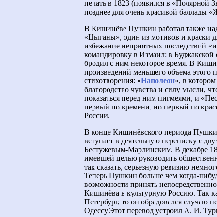
печать в 1823 (появился в «Полярной З
позднее для очень красивой баллады «
В Кишинёве Пушкин работал также над
«Цыганы», один из мотивов и краски дл
избежание неприятных последствий «ис
командировку в Измаил: в Буджакской 
бродил с ним некоторое время. В Кишин
произведений меньшего объема этого п
стихотворения: «
Наполеон
», в котором
благородство чувства и силу мысли, ч
показаться перед ним пигмеями, и «П
первый по времени, но первый по крас
России.
В конце Кишинёвского периода Пушкин,
вступает в деятельную переписку с д
Бестужевым-Марлинским. В декабре 18
имевшей целью руководить общественн
так сказать, серьезную ревизию немно
Теперь Пушкин больше чем когда-нибуд
возможности принять непосредственное 
Кишинёва в культурную Россию. Так как
Петербург, то он обрадовался случаю 
Одессу.Этот перевод устроил А. И. Тур