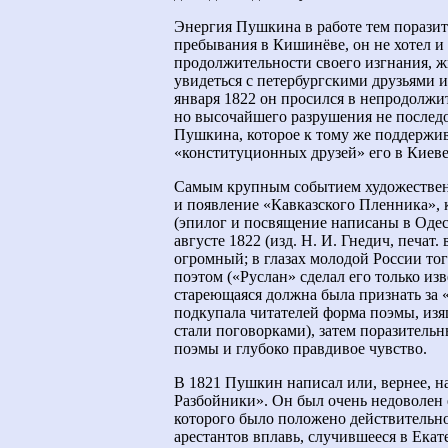
Энергия Пушкина в работе тем поразите
пребывания в Кишинёве, он не хотел и
продолжительности своего изгнания, жи
увидеться с петербургскими друзьями 
января 1822 он просился в непродолжит
но высочайшего разрушения не послед
Пушкина, которое к тому же поддержи
«конституционных друзей» его в Киеве
Самым крупным событием художествен
и появление «Кавказского Пленника», 
(эпилог и посвящение написаны в Одесс
августе 1822 (изд. Н. И. Гнедич, печат.
огромный; в глазах молодой России то
поэтом («Руслан» сделал его только из
стареющаяся должна была признать за 
подкупала читателей форма поэмы, изя
стали поговорками), затем поразитель
поэмы и глубоко правдивое чувство.
В 1821 Пушкин написал или, вернее, на
Разбойники». Он был очень недоволен е
которого было положено действительно
арестантов вплавь, случившееся в Екат