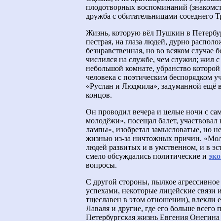
плодотворных воспоминаний (знакомст
дружба с обитательницами соседнего Т
Жизнь, которую вёл Пушкин в Петербур
пестрая, на глаза людей, дурно располо
безнравственная, но во всяком случае 
числился на службе, чем служил; жил 
небольшой комнате, убранство которой
человека с поэтическим беспорядком у
«Руслан и Людмила», задуманной ещё в
концов.
Он проводил вечера и целые ночи с с
молодёжи», посещал балет, участвовал
лампы», изобретал замысловатые, но н
жизнью из-за ничтожных причин. «Моло
людей развитых и в умственном, и в э
смело обсуждались политические и
эк
вопросы.
С другой стороны, пылкое агрессивно
успехами, некоторые лицейские связи 
тщеславен в этом отношении), влекли е
Лаваля и другие, где его больше всег
Петербургская жизнь Евгения Онегина 