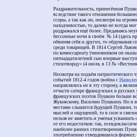
Раздражительность, принесённая Пушк
вследствие такого отношения большинс
ссоры, а так как он, несмотря на огро
находчивостью, то далеко не всегда мог
раздражался ещё более. Предаваясь не
бессонные ночи в своём № 14 (здесь пр
обвиняя себя и других, то обдумывая 
среди товарищей. В 1814 Сергей Льво
по комиссариату (чиновником он оказал
пятнадцатилетний сын впервые выступи
стихотворцу» (4 июля, в 13 № «Вестник
Несмотря на подъём патриотического ч
событий 1812-4 годов (война с
Наполе
направлялись не в эту сторону, а явля
отчасти сатире французских и русских
французских поэтов Пушкин больше все
Жуковскому, Василию Пушкину. Но и в 
местами слышится будущий Пушкин, то 
мыслей и ощущений, то в силе и смелос
нельзя не заметить и уменья усваивать
от его недостатков: так, псевдокласси
наиболее ранних стихотворениях Пушки
употреблению утвердившихся формул; с