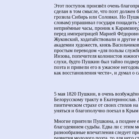
Этот поступок произвёл очень благопри
сделан в том смысле, что поэт должен 
грозила Сибирь или Соловки. Но Пушки
словам) упрашивал государя пощадить 
неприёмные часы, проник к Карамзину,
перед императрицей Марией Фёдоровно
Жуковский, ходатайствовали и другие 
академии художеств, князь Васильчиков
простым переводом «для пользы служб
Инзова, попечителя колонистов южного
слухи, будто Пушкин был тайно подвер
поэта и привели его в ужасное негодов
как восстановления чести», и думал о 
5 мая 1820 Пушкин, в очень возбуждён
Белорусскому тракту в Екатеринослав.
пиитическом страхе от своих стихов на
уняться и благополучно поехал в Крым 
Многие приятели Пушкина, а позднее е
благодеянием судьбы. Едва ли с этим м
разнообразные впечатления следует пр
развития молодого поэта, то для него