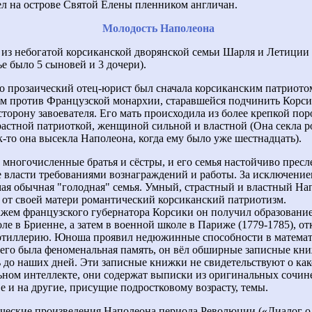
л на острове Святой Елены пленником англичан.
Молодость Наполеона
из небогатой корсиканской дворянской семьи Шарля и Летиции
ье было 5 сыновей и 3 дочери).
о прозаический отец-юрист был сначала корсиканским патриото
 против Французской монархии, старавшейся подчинить Корсик
сторону завоевателя. Его мать происходила из более крепкой по
растной патриоткой, женщиной сильной и властной (Она секла р
к-то она высекла Наполеона, когда ему было уже шестнадцать).
 многочисленные братья и сёстры, и его семья настойчиво пресл
 власти требованиями вознаграждений и работы. За исключение
мая обычная "голодная" семья. Умный, страстный и властный На
 от своей матери романтический корсиканский патриотизм.
жем французского губернатора Корсики он получил образование
ле в Бриенне, а затем в военной школе в Париже (1779-1785), о
артиллерию. Юноша проявил недюжинные способности в математ
него была феноменальная память, он вёл обширные записные кн
 до наших дней. Эти записные книжки не свидетельствуют о как
ном интеллекте, они содержат выписки из оригинальных сочине
е и на другие, присущие подростковому возрасту, темы.
еские произведения Наполеона периода Революции («Диалог о