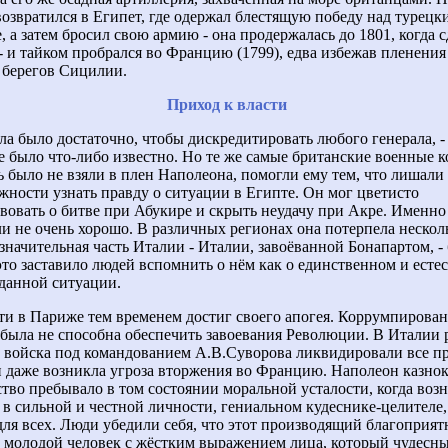
 возвратился в Египет, где одержал блестящую победу над турец
, а затем бросил свою армию - она продержалась до 1801, когда с
- и тайком пробрался во Францию (1799), едва избежав пленени
 берегов Сицилии.
Приход к власти
ла было достаточно, чтобы дискредитировать любого генерала, -
е было что-либо известно. Но те же самые британские военные к
ь было не взяли в плен Наполеона, помогли ему тем, что лишал
жности узнать правду о ситуации в Египте. Он мог цветисто
твовать о битве при Абукире и скрыть неудачу при Акре. Именно 
 не очень хорошо. В различных регионах она потерпела нескол
значительная часть Италии - Италии, завоёванной Бонапартом, -
 это заставило людей вспомнить о нём как о единственном и есте
 данной ситуации.
ти в Париже тем временем достиг своего апогея. Коррумпирова
была не способна обеспечить завоевания Революции. В Италии 
 войска под командованием А.В.Суворова ликвидировали все п
 даже возникла угроза вторжения во Францию. Наполеон казно
ство пребывало в том состоянии моральной усталости, когда воз
 в сильной и честной личности, гениальном кудеснике-целителе
 для всех. Люди убедили себя, что этот производящий благоприят
 молодой человек с жёстким выражением лица, который чудесн