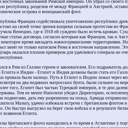
 восточных завоеваний Римской империи. Он убрал со своего п
ю республику, разделив её между Францией и Австрией, остави
нические острова и венецианский флот.
публика Франция содействовала уничтожению республики древ
стоял на своей точке зрения вопреки сильным протестам во Фра
учила Венецию, где в 1918 ей суждено было истечь кровью. Су
тные статьи договора, согласно которым как Франция, так и Ав
 некоторое время завладеть южногерманскими территориями. Н
ыл занят не только натиском Рима в восточном направлении. Эт
Цезарь оказался плохим примером для удачливого генерала не оч
республики.
улся в Рим из Галлии героем и завоевателем. Его подражатель д
з Египта и Индии - Египет и Индия должны были стать его Галл
и провала были налицо. Путь в Египет и Индию лежал через мор
есмотря на два недавних матросских бунта, были сильнее на мор
олее того, Египет был частью Турецкой империи, в те дни далек
ержавы. Тем не менее Наполеон убедил Директорию, ослепленн
и подвигами, дать ему разрешение на поход. Армада отправилась
ахватила Мальту, удачно избежала встречи с британским флотом и
. Он быстро выгрузил на берег свои войска и в результате бит
л хозяином Египта.
лы британского флота находились в то время в Атлантике у пор