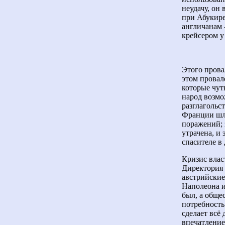
неудачу, он
при Абукире
англичанам 
крейсером у
Этого прова
этом провал
которые чут
народ возмо
разглагольс
Франции шли
поражений; 
утрачена, и
спасителе в
Кризис влас
Директория 
австрийские
Наполеона и
был, а обще
потребность
сделает всё
впечатление