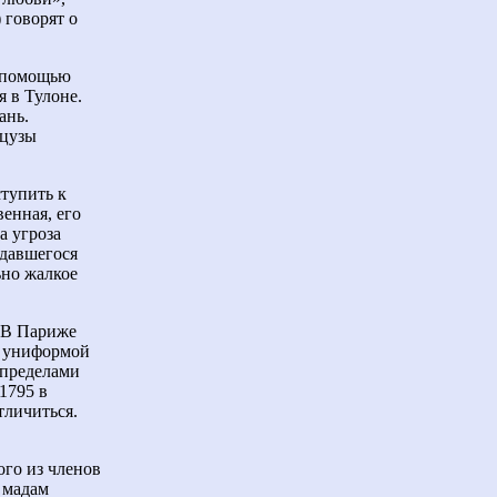
) говорят о
с помощью
 в Тулоне.
ань.
нцузы
тупить к
венная, его
а угроза
удавшегося
ьно жалкое
. В Париже
, униформой
 пределами
1795 в
тличиться.
ого из членов
 мадам