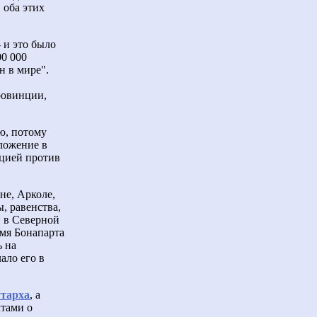
 оба этих
 и это было
00 000
н в мире".
ровинции,
ю, потому
оложение в
ацией против
не, Арколе,
, равенства,
и в Северной
Имя Бонапарта
ь на
ало его в
тарха
, а
чтами о