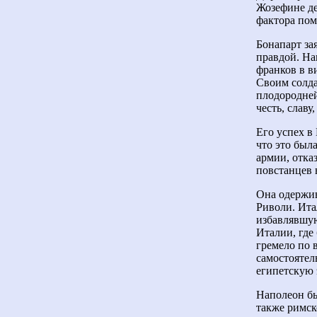
Жозефине де
фактора пом
Бонапарт за
правдой. На
франков в в
Своим солда
плодородней
честь, славу,
Его успех в
что это был
армии, отка
повстанцев 
Она одержив
Риволи. Ита
избавлявшую
Италии, где
гремело по 
самостоятел
египетскую 
Наполеон б
также римск