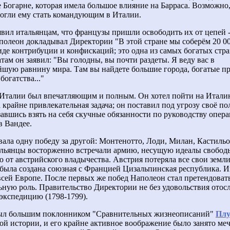
 Богарне, которая имела большое влияние на Барраса. Возможно,
огли ему стать командующим в Италии.
явил итальянцам, что французы пришли освободить их от цепей -
полеон докладывал Директории "В этой стране мы соберём 20 0
иде контрибуции и конфискаций; это одна из самых богатых стра
там он заявил: "Вы голодны, вы почти раздеты. Я веду вас в
шую равнину мира. Там вы найдете большие города, богатые п
 богатства..."
 Италии был впечатляющим и полным. Он хотел пойти на Итали
а крайне привлекательная задача; он поставил под угрозу своё п
завшись взять на себя скучные обязанности по руководству опер
в Вандее.
ала одну победу за другой: Монтенотто, Лоди, Милан, Кастильо
льянцы восторженно встречали армию, несущую идеалы свободы
 от австрийского владычества. Австрия потеряла все свои земл
 была создана союзная с Францией Цизальпинская республика. 
всей Европе. После первых же побед Наполеон стал претендоват
ьную роль. Правительство Директории не без удовольствия отосл
экспедицию (1798-1799).
ыл большим поклонником "Сравнительных жизнеописаний"
Плу
ой истории, и его крайне активное воображение было занято ме