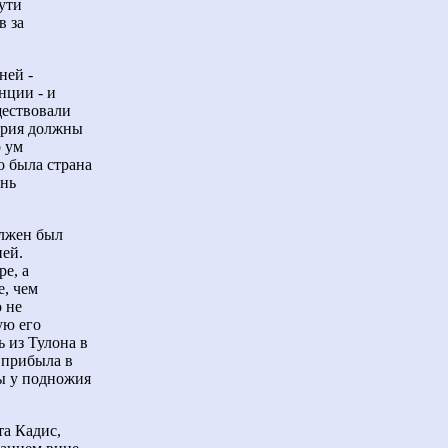
ути
в за
ней -
нции - и
ществовали
стрия должны
о ум
о была страна
ень
олжен был
ией.
е, а
е, чем
о не
ую его
 из Тулона в
 прибыла в
вы у подножия
та Кадис,