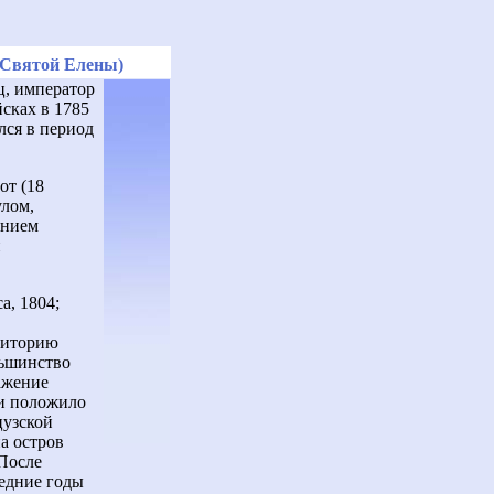
в Святой Елены)
ц, император
йсках в 1785
лся в период
от (18
улом,
ением
н
а, 1804;
риторию
льшинство
ажение
ии положило
цузской
а остров
 После
ледние годы