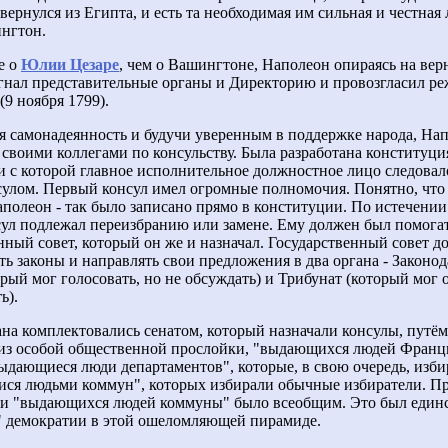
вернулся из Египта, и есть та необходимая им сильная и честная 
нгтон.
е о
Юлии Цезаре
, чем о Вашингтоне, Наполеон опираясь на ве
гнал представительные органы и Директорию и провозгласил р
(9 ноября 1799).
я самонадеянность и будучи уверенным в поддержке народа, На
 своими коллегами по консульству. Была разработана конституция
и с которой главное исполнительное должностное лицо следовал
улом. Первый консул имел огромные полномочия. Понятно, что
аполеон - так было записано прямо в конституции. По истечении
ул подлежал переизбранию или замене. Ему должен был помога
нный совет, который он же и назначал. Государственный совет 
ь законы и направлять свои предложения в два органа - Законо
орый мог голосовать, но не обсуждать) и Трибунат (который мог 
ь).
ана комплектовались сенатом, который назначали консулы, путём
из особой общественной прослойки, "выдающихся людей Франц
ыдающиеся люди департаментов", которые, в свою очередь, изби
я людьми коммун", которых избирали обычные избиратели. Пр
ии "выдающихся людей коммуны" было всеобщим. Это был един
" демократии в этой ошеломляющей пирамиде.