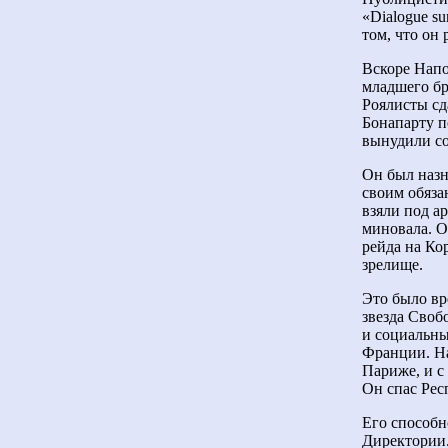
«Dialogue su
том, что он
Вскоре Напо
младшего бр
Роялисты сд
Бонапарту п
вынудили со
Он был назн
своим обяза
взяли под а
миновала. О
рейда на Ко
зрелище.
Это было вр
звезда Своб
и социальны
Франции. На
Париже, и с
Он спас Рес
Его способн
Директории.