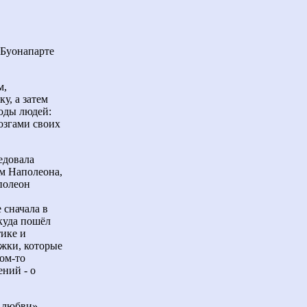
 Буонапарте
м,
у, а затем
роды людей:
озгами своих
едовала
м Наполеона,
полеон
 сначала в
ткуда пошёл
ике и
ижки, которые
ом-то
ний - о
 любви»,