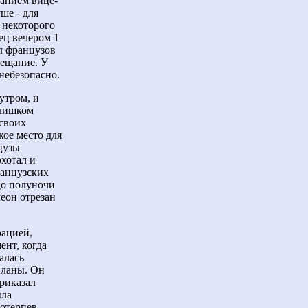
ванием вице-
ше - для
 некоторого
ец вечером 1
ал французов
вещание. У
небезопасно.
утром, и
слишком
 своих
кое место для
нцузы
охотал и
ранцузских
До полуночи
еон отрезан
рацией,
ент, когда
алась
планы. Он
приказал
ыла
Потерпев