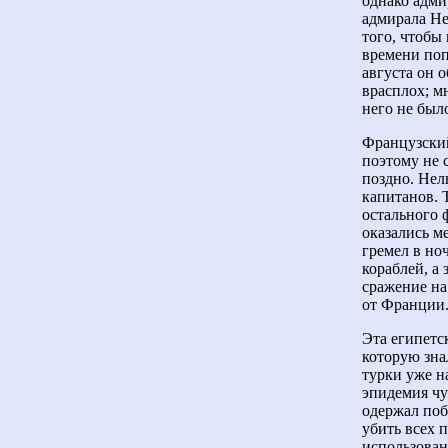
однако адми
адмирала Не
того, чтобы
времени поп
августа он 
врасплох; м
него не был
Французский
поэтому не 
поздно. Нел
капитанов. 
остального ф
оказались м
гремел в но
кораблей, а
сражение на
от Франции
Эта египетс
которую зна
турки уже н
эпидемия чу
одержал поб
убить всех 
использован