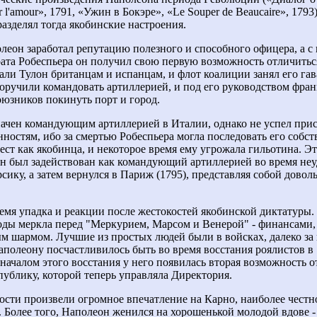
r l'amour», 1791, «Ужин в Бокэре», «Le Souper de Beaucaire», 1793
 разделял тогда якобинские настроения.
леон заработал репутацию полезного и способного офицера, а 
ата Робеспьера он получил свою первую возможность отличиться
али Тулон британцам и испанцам, и флот коалиции занял его гав
оручили командовать артиллерией, и под его руководством фра
юзников покинуть порт и город.
ачен командующим артиллерией в Италии, однако не успел прис
нностям, ибо за смертью Робеспьера могла последовать его собст
рест как якобинца, и некоторое время ему угрожала гильотина. Эт
н был задействован как командующий артиллерией во время не
рсику, а затем вернулся в Париж (1795), представляя собой довол
емя упадка и реакции после жестокостей якобинской диктатуры
оды меркла перед "Меркурием, Марсом и Венерой" - финансами
м шармом. Лучшие из простых людей были в войсках, далеко за
полеону посчастливилось быть во время восстания роялистов в 
 началом этого восстания у него появилась вторая возможность о
публику, которой теперь управляла Директория.
ости произвели огромное впечатление на Карно, наиболее честн
 Более того, Наполеон женился на хорошенькой молодой вдове -