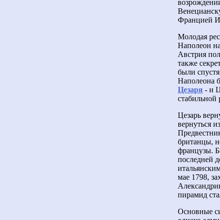
возрождении
Венецианску
Францией Ио
Молодая рес
Наполеон на
Австрия пол
также секре
были спустя
Наполеона б
Цезаря
- и 
стабильной 
Цезарь верн
вернуться и
Предвестник
британцы, н
французы. Б
последней д
итальянским
мае 1798, з
Александрию
пирамид ста
Основные си