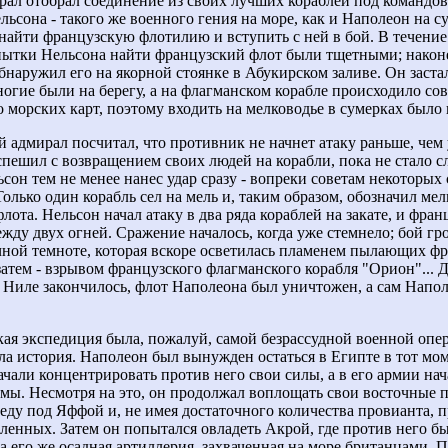
рал отобрал соединение из своих лучших кораблей под командо
льсона - такого же военного гения на море, как и Наполеон на су
 найти французскую флотилию и вступить с ней в бой. В течение
ытки Нельсона найти французский флот были тщетными; након
обнаружил его на якорной стоянке в Абукирском заливе. Он заст
ногие были на берегу, а на флагманском корабле происходило со
о морских карт, поэтому входить на мелководье в сумерках было 
 адмирал посчитал, что противник не начнет атаку раньше, чем 
спешил с возвращением своих людей на корабли, пока не стало 
ьсон тем не менее нанес удар сразу - вопреки советам некоторых
Только один корабль сел на мель и, таким образом, обозначил мел
лота. Нельсон начал атаку в два ряда кораблей на закате, и фра
ежду двух огней. Сражение началось, когда уже стемнело; бой гр
чной темноте, которая вскоре осветилась пламенем пылающих ф
 затем - взрывом французского флагманского корабля "Орион"... 
 Ниле закончилось, флот Наполеона был уничтожен, а сам Напол
.
кая экспедиция была, пожалуй, самой безрассудной военной опе
ла история. Наполеон был вынужден остаться в Египте в тот мом
ачали концентрировать против него свои силы, а в его армии нач
мы. Несмотря на это, он продолжал воплощать свои восточные 
еду под Яффой и, не имея достаточного количества провианта, 
пленных. Затем он попытался овладеть Акрой, где против него б
а его же осадная артиллерия, захваченная на море британцами. 