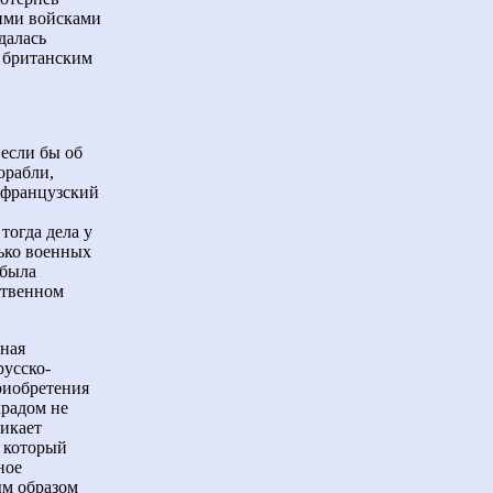
кими войсками
далась
я британским
 если бы об
орабли,
и французский
тогда дела у
ько военных
 была
ственном
нная
русско-
риобретения
крадом не
никает
, который
ное
ым образом