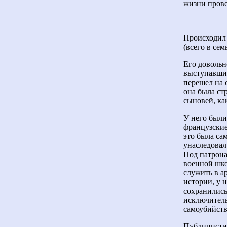
жизни прове
Происходил 
(всего в сем
Его довольн
выступавшим
перешел на 
она была ст
сыновей, ка
У него были
французские
это была са
унаследовал
Под патрона
военной шко
служить в 
истории, у 
сохранились
исключитель
самоубийств
Публицистич