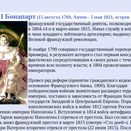
I
Бонапарт
(15 августа 1769, Аяччо - 5 мая 1821, остро
французский государственный деятель, полководе
в 1804-14 и в марте-июне 1815. Начал службу в во
в чине младшего лейтенанта артиллерии; выдвину
Великой французской революции.
В ноябре 1799 совершил государственный перевор
брюмера), в результате которого стал первым конс
фактически сосредоточившим в своих руках с теч
времени всю полноту власти; в 1804 провозглаше
императором.
Провел ряд реформ (принятие гражданского кодекс
основание Французского банка, 1800). Благодаря
победоносным войнам значительно расширил тер
империи, поставил в зависимость от Франции бо
государств Западной и Центральной Европы. Пор
наполеоновских войск в войне 1812 против Росс
ению империи Наполеона I. Вступление в 1814 войск антифран
Париж вынудило Наполеона I отречься от престола. Был сослан н
ь занял французский престол в марте 1815 (смотри «Сто дней»).
ри Ватерлоо вторично отрекся от престола (22 июня 1815). Пос