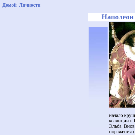
Домой
Личности
Наполеон 
начало круш
коалиции в 
Эльба. Внов
поражения п