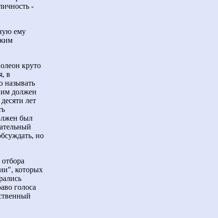
личность -
рную ему
ежим
полеон круто
, в
о называть
 им должен
 десяти лет
ть
должен был
дательный
обсуждать, но
 отбора
ии", которых
рались
аво голоса
ственный