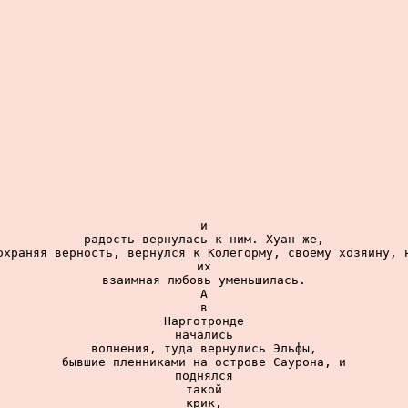
и

радость вернулась к ним. Хуан же,

охраняя верность, вернулся к Колегорму, своему хозяину, н
их

взаимная любовь уменьшилась.

А

в

Нарготронде

начались

волнения, туда вернулись Эльфы,

бывшие пленниками на острове Саурона, и

поднялся

такой

крик,
