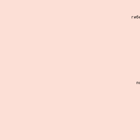
гиб
п