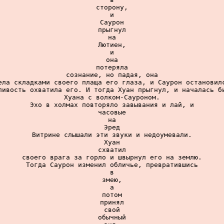
сторону,

и

Саурон

прыгнул

на

Лютиен,

и

она

потеряла

сознание, но падая, она

ела складками своего плаща его глаза, и Саурон остановилс
ливость охватила его. И тогда Хуан прыгнул, и началась би
Хуана с волком-Сауроном.

Эхо в холмах повторяло завывания и лай, и

часовые

на

Эред

Витрине слышали эти звуки и недоумевали.

Хуан

схватил

своего врага за горло и швырнул его на землю.

Тогда Саурон изменил обличье, превратившись

в

змею,

а

потом

принял

свой

обычный
