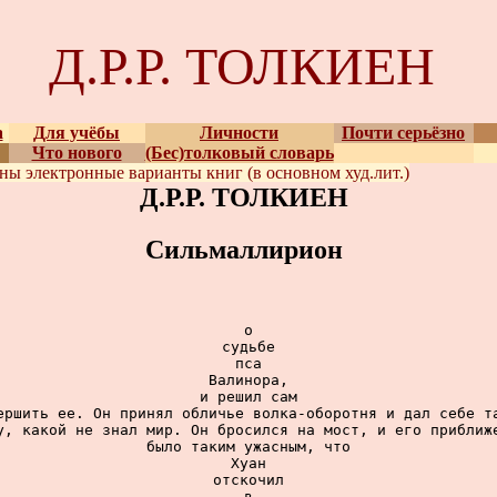
Д.Р.Р. ТОЛКИЕН
а
Для учёбы
Личности
Почти серьёзно
Что нового
(Бес)толковый словарь
ены
электронные варианты
книг (в основном худ.лит.)
Д.Р.Р. ТОЛКИЕН
Сильмаллирион
о

судьбе

пса

Валинора,

и решил сам

ершить ее. Он принял обличье волка-оборотня и дал себе та
у, какой не знал мир. Он бросился на мост, и его приближе
было таким ужасным, что

Хуан

отскочил

в
