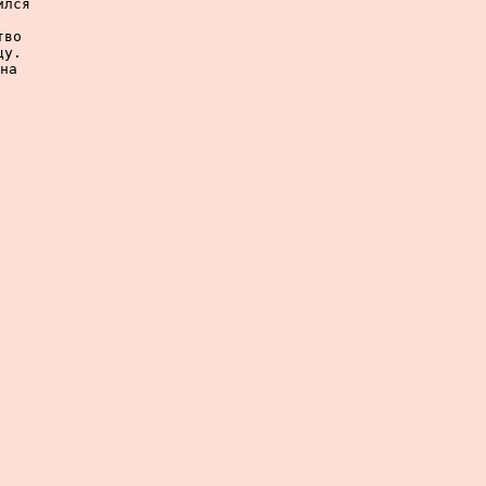
лся

во

у.

на
