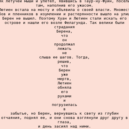
ик летучей мыши и улетел, явившись в Таур-ну-Фуин, посели
там, наполнив его ужасом.

Лютиен встала на мосту и объявила о своей власти. Множест
бов и пленников в изумлении и растерянности вышло на улиц
 Берен не вышел. Поэтому Хуан и Лютиен стали искать его 
острове и нашли его возле Фелагунда. Так велики были

страдания

Берена,

что

он

продолжал

лежать

не

слыша ее шагов. Тогда,

решив,

что

Берен

уже

мертв,

Лютиен

обняла

его

руками

и

погрузилась

в

забытье, но Берен, вернувшись к свету из глубин

отчаяния, поднял ее, и они снова взглянули друг другу в

глаза,

и день засиял над ними.
