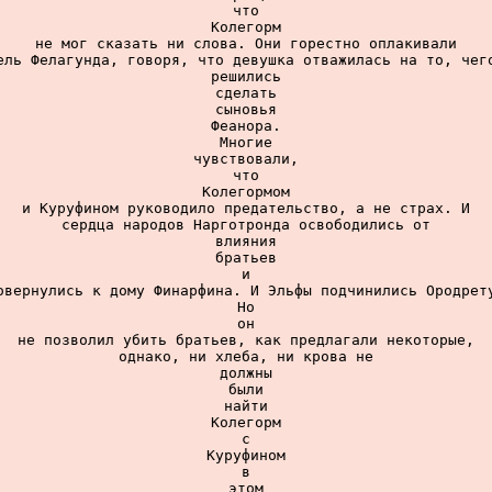
что

Колегорм

не мог сказать ни слова. Они горестно оплакивали

ель Фелагунда, говоря, что девушка отважилась на то, чего
решились

сделать

сыновья

Феанора.

Многие

чувствовали,

что

Колегормом

и Куруфином руководило предательство, а не страх. И

сердца народов Нарготронда освободились от

влияния

братьев

и

овернулись к дому Финарфина. И Эльфы подчинились Ородрету
Но

он

не позволил убить братьев, как предлагали некоторые,

однако, ни хлеба, ни крова не

должны

были

найти

Колегорм

с

Куруфином

в

этом
