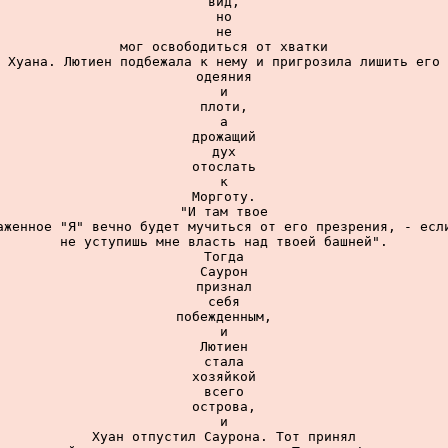
вид,

но

не

мог освободиться от хватки

Хуана. Лютиен подбежала к нему и пригрозила лишить его

одеяния

и

плоти,

а

дрожащий

дух

отослать

к

Морготу.

"И там твое

аженное "Я" вечно будет мучиться от его презрения, - если
не уступишь мне власть над твоей башней".

Тогда

Саурон

признал

себя

побежденным,

и

Лютиен

стала

хозяйкой

всего

острова,

и

Хуан отпустил Саурона. Тот принял
