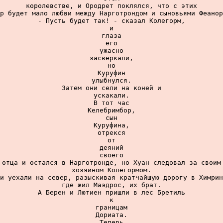
королевстве, и Ородрет поклялся, что с этих

р будет мало любви между Нарготрондом и сыновьями Феанор
- Пусть будет так! - сказал Колегорм,

и

глаза

его

ужасно

засверкали,

но

Куруфин

улыбнулся.

Затем они сели на коней и

ускакали.

В тот час

Келебримбор,

сын

Куруфина,

отрекся

от

деяний

своего

отца и остался в Нарготронде, но Хуан следовал за своим

хозяином Колегормом.

и уехали на север, разыскивая кратчайшую дорогу в Химрин
где жил Маэдрос, их брат.

А Берен и Лютиен пришли в лес Бретиль

к

границам

Дориата.

Теперь
