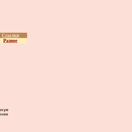
Ссылки
Разное
кую

ние
