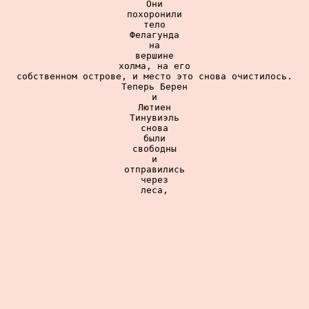
Они

похоронили

тело

Фелагунда

на

вершине

холма, на его

собственном острове, и место это снова очистилось.

Теперь Берен

и

Лютиен

Тинувиэль

снова

были

свободны

и

отправились

через

леса,
