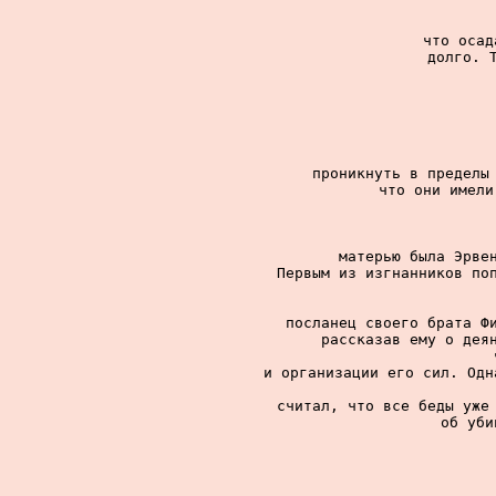
что осад
долго. Т
проникнуть в пределы 
что они имели
матерью была Эрвен
Первым из изгнанников поп
посланец своего брата Фи
рассказав ему о деян
и организации его сил. Одн
считал, что все беды уже 
об уби