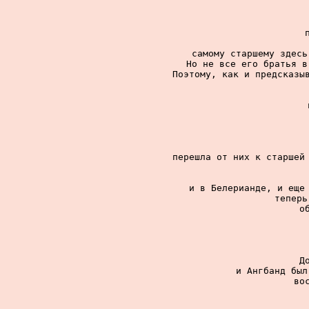
самому старшему здесь
Но не все его братья в
Поэтому, как и предсказыв
перешла от них к старшей 
и в Белерианде, и еще 
теперь
о
Д
и Ангбанд был
во