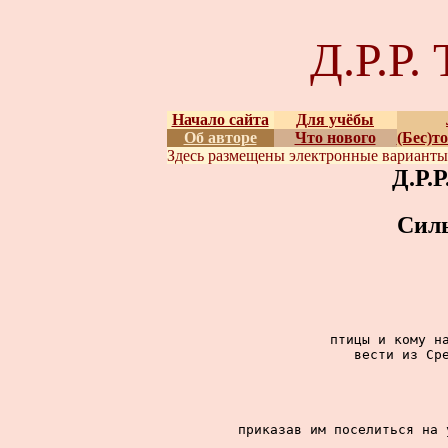
Д.Р.Р
Начало сайта
Для учёбы
Об авторе
Что нового
(Бес)т
Здесь размещены
электронные вариант
Д.Р.
Сил
птицы и кому на
вести из Сре
приказав им поселиться на 