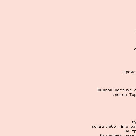
проис
Фингон натянул с
слетел Тор
с
когда-либо. Его ра
на т
Остановив руку 