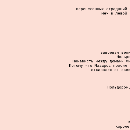
перенесенных страданий 
меч в левой 
завоевал вели
Нольдо
Ненависть между домами Фи
Потому что Маэдрос просил 
отказался от свои
Нольдором,
короле