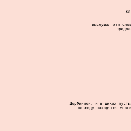
кл
выслушал эти слов
продол
ДорФинион, и в диких пусты
повсюду находятся многи