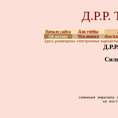
Д.Р.Р
Начало сайта
Для учёбы
Об авторе
Что нового
(Бес)т
Здесь размещены
электронные вариант
Д.Р.
Сил
сомнения омрачила с
на вост