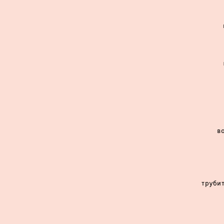
в
трубит