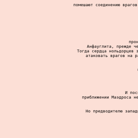
помешают соединению врагов
про
Анфауглита, прежде че
Тогда сердца нольдорцев з
атаковать врагов на р
И пос
приближении Маэдроса не
Но предводителю запад