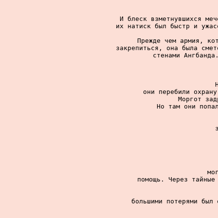
И блеск взметнувшихся меч
их натиск был быстр и ужас
Прежде чем армия, кот
закрепиться, она была смет
стенами Ангбанда.
они перебили охрану
Моргот зад
Но там они попал
мо
помощь. Через тайные 
большими потерями был 