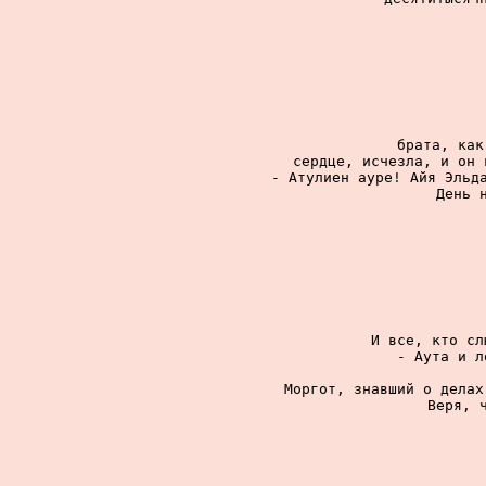
брата, как
сердце, исчезла, и он 
- Атулиен ауре! Айя Эльда
День н
И все, кто сл
- Аута и л
Моргот, знавший о делах
Веря, ч