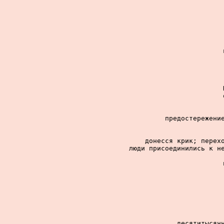
предостережение
донесся крик; перехо
люди присоединились к не
десятитысячн