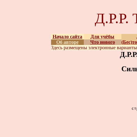
Д.Р.Р
Начало сайта
Для учёбы
Об авторе
Что нового
(Бес)т
Здесь размещены
электронные вариант
Д.Р.
Сил
ст