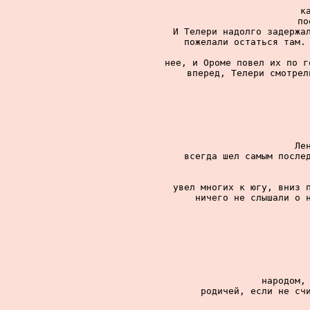
к
по
И Телери надолго задержал
пожелали остаться там. 
нее, и Ороме повел их по г
вперед, Телери смотрел
Ле
всегда шел самым послед
увел многих к югу, вниз п
ничего не слышали о н
народом, 
родичей, если не счи