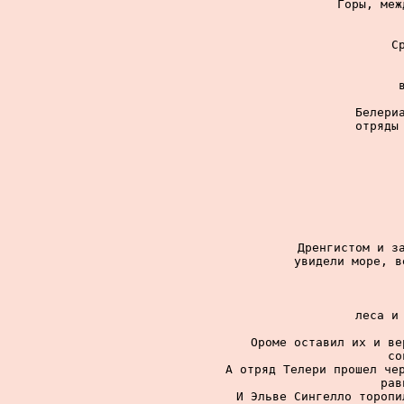
Горы, меж
С
Белериа
отряды 
Дренгистом и за
увидели море, в
леса и 
Ороме оставил их и ве
со
А отряд Телери прошел чер
рав
И Эльве Сингелло торопи