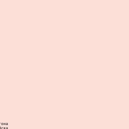
она

ска
