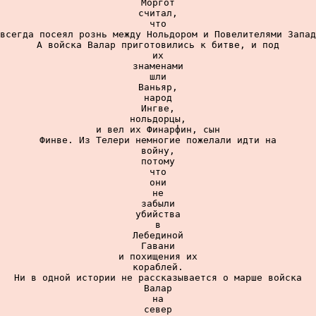
Моргот

считал,

что

всегда посеял рознь между Нольдором и Повелителями Запад
А войска Валар приготовились к битве, и под

их

знаменами

шли

Ваньяр,

народ

Ингве,

нольдорцы,

и вел их Финарфин, сын

Финве. Из Телери немногие пожелали идти на

войну,

потому

что

они

не

забыли

убийства

в

Лебединой

Гавани

и похищения их

кораблей.

Ни в одной истории не рассказывается о марше войска

Валар

на

север
