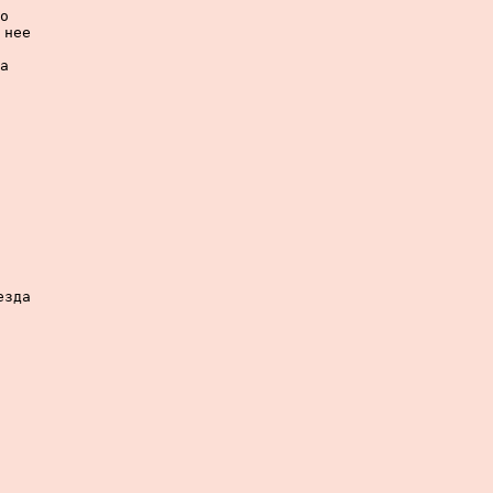
о

нее

а

зда
