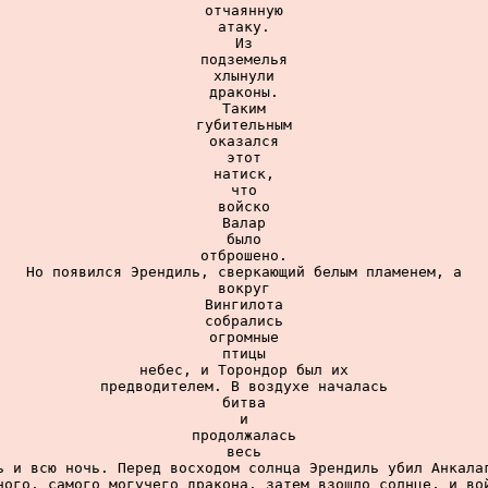
отчаянную

атаку.

Из

подземелья

хлынули

драконы.

Таким

губительным

оказался

этот

натиск,

что

войско

Валар

было

отброшено.

Но появился Эрендиль, сверкающий белым пламенем, а

вокруг

Вингилота

собрались

огромные

птицы

небес, и Торондор был их

предводителем. В воздухе началась

битва

и

продолжалась

весь

ь и всю ночь. Перед восходом солнца Эрендиль убил Анкалаг
ного, самого могучего дракона, затем взошло солнце, и вой