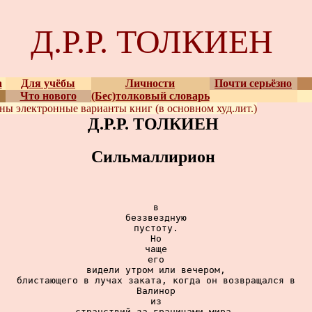
Д.Р.Р. ТОЛКИЕН
а
Для учёбы
Личности
Почти серьёзно
Что нового
(Бес)толковый словарь
ены
электронные варианты
книг (в основном худ.лит.)
Д.Р.Р. ТОЛКИЕН
Сильмаллирион
в

беззвездную

пустоту.

Но

чаще

его

видели утром или вечером,

блистающего в лучах заката, когда он возвращался в

Валинор

из

странствий за границами мира.
