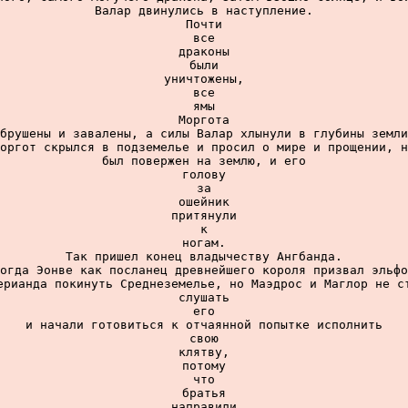
Валар двинулись в наступление.

Почти

все

драконы

были

уничтожены,

все

ямы

Моргота

брушены и завалены, а силы Валар хлынули в глубины земли
оргот скрылся в подземелье и просил о мире и прощении, н
был повержен на землю, и его

голову

за

ошейник

притянули

к

ногам.

Так пришел конец владычеству Ангбанда.

огда Эонве как посланец древнейшего короля призвал эльфо
ерианда покинуть Среднеземелье, но Маэдрос и Маглор не ст
слушать

его

и начали готовиться к отчаянной попытке исполнить

свою

клятву,

потому

что

братья

направили
