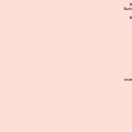
В
был
В
зна