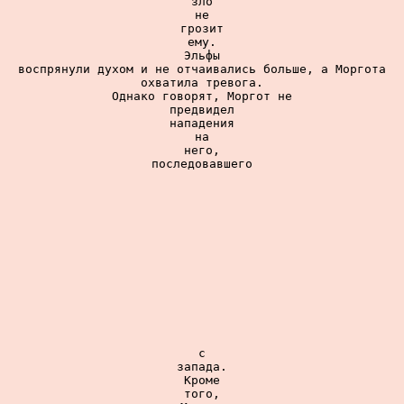
зло

не

грозит

ему.

Эльфы

воспрянули духом и не отчаивались больше, а Моргота

охватила тревога.

Однако говорят, Моргот не

предвидел

нападения

на

него,

последовавшего

с

запада.

Кроме

того,
