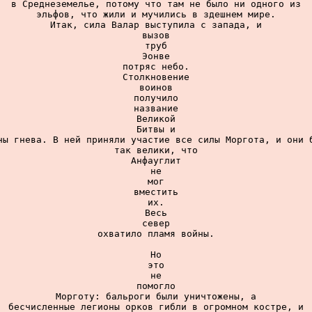
в Среднеземелье, потому что там не было ни одного из

эльфов, что жили и мучились в здешнем мире.

Итак, сила Валар выступила с запада, и

вызов

труб

Эонве

потряс небо.

Столкновение

воинов

получило

название

Великой

Битвы и

ны гнева. В ней приняли участие все силы Моргота, и они б
так велики, что

Анфауглит

не

мог

вместить

их.

Весь

север

охватило пламя войны.

Но

это

не

помогло

Морготу: бальроги были уничтожены, а

бесчисленные легионы орков гибли в огромном костре, и
