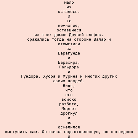
мало

их

осталось.

И

те

немногие,

оставшиеся

из трех домов Друзей эльфов,

сражались тогда на стороне Валар и

отомстили

за

Барагунда

и

Барахира,

Гальдора

и

Гундора, Хуора и Хурина и многих других

своих вождей.

Видя,

что

его

войско

разбито,

Моргот

дрогнул

и

не

осмелился

выступить сам. Он начал подготовленную, но последнюю

и
