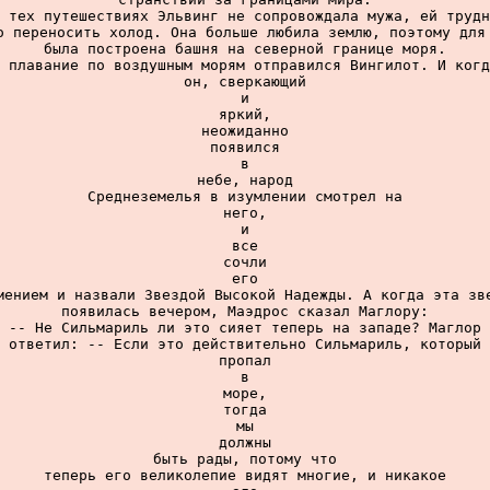
 тех путешествиях Эльвинг не сопровождала мужа, ей трудн
о переносить холод. Она больше любила землю, поэтому для 
была построена башня на северной границе моря.

 плавание по воздушным морям отправился Вингилот. И когд
он, сверкающий

и

яркий,

неожиданно

появился

в

небе, народ

Среднеземелья в изумлении смотрел на

него,

и

все

сочли

его

мением и назвали Звездой Высокой Надежды. А когда эта зве
появилась вечером, Маэдрос сказал Маглору:

-- Не Сильмариль ли это сияет теперь на западе? Маглор

ответил: -- Если это действительно Сильмариль, который

пропал

в

море,

тогда

мы

должны

быть рады, потому что

теперь его великолепие видят многие, и никакое
