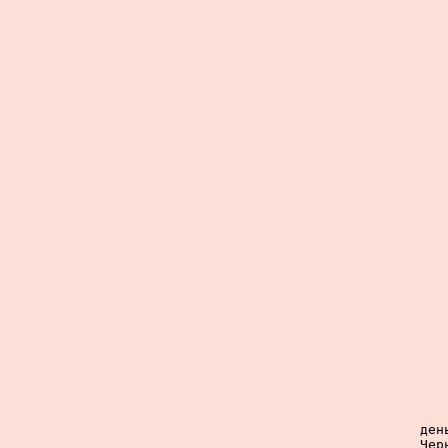
ден
Чер