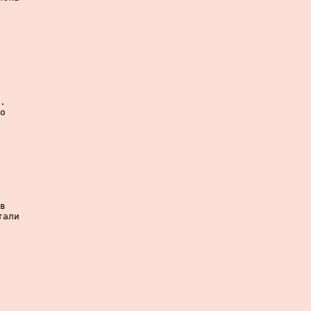
.

о

в

али
