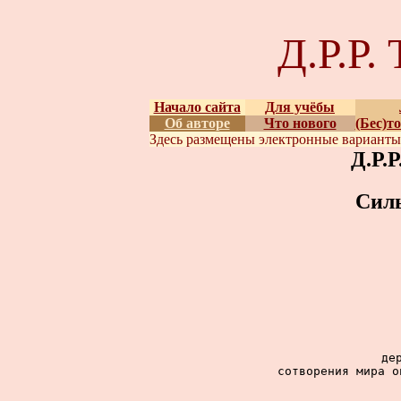
Д.Р.Р
Начало сайта
Для учёбы
Об авторе
Что нового
(Бес)т
Здесь размещены
электронные вариант
Д.Р.
Сил
де
сотворения мира о