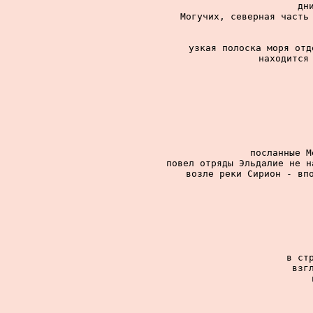
дн
Могучих, северная часть 
узкая полоска моря отд
находится 
посланные М
повел отряды Эльдалие не н
возле реки Сирион - впо
в ст
взг