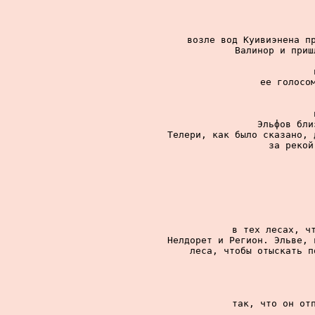
возле вод Куивиэнена пр
Валинор и приш
ее голосом
Эльфов бли
Телери, как было сказано, 
за рекой
в тех лесах, чт
Нелдорет и Регион. Эльве, 
леса, чтобы отыскать п
так, что он отп