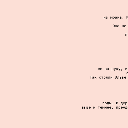
из мрака. И
Она не 
п
ее за руку, и
Так стояли Эльве 
годы. И дер
выше и темнее, прежд