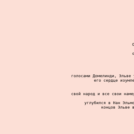
голосами Домелинди, Эльве 
его сердце изумле
свой народ и все свои наме
углубился в Нан Эльмо
концов Эльве в