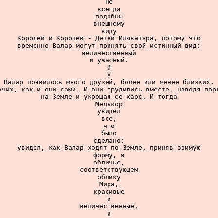
не

всегда

подобны

внешнему

виду

Королей и Королев - Детей Илюватара, потому что

временно Валар могут принять свой истинный вид:

величественный

и ужасный.

И

у

Валар появилось много друзей, более или менее близких,

учих, как и они сами. И они трудились вместе, наводя поря
на Земле и укрощая ее хаос. И тогда

Мелькор

увидел

все,

что

было

сделано:

увидел, как Валар ходят по Земле, приняв зримую

форму, в

обличье,

соответствующем

облику

Мира,

красивые

и

величественные,

и
