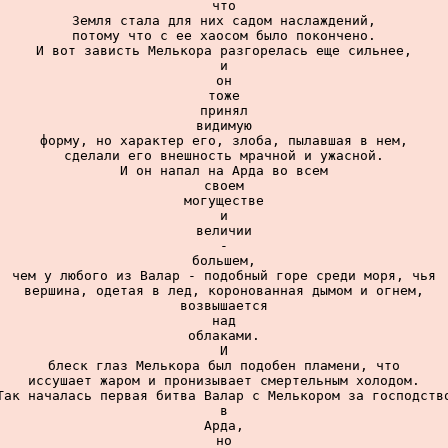
что

Земля стала для них садом наслаждений,

потому что с ее хаосом было покончено.

И вот зависть Мелькора разгорелась еще сильнее,

и

он

тоже

принял

видимую

форму, но характер его, злоба, пылавшая в нем,

сделали его внешность мрачной и ужасной.

И он напал на Арда во всем

своем

могуществе

и

величии

-

большем,

чем у любого из Валар - подобный горе среди моря, чья

вершина, одетая в лед, коронованная дымом и огнем,

возвышается

над

облаками.

И

блеск глаз Мелькора был подобен пламени, что

иссушает жаром и пронизывает смертельным холодом.

Так началась первая битва Валар с Мелькором за господство
в

Арда,

но
