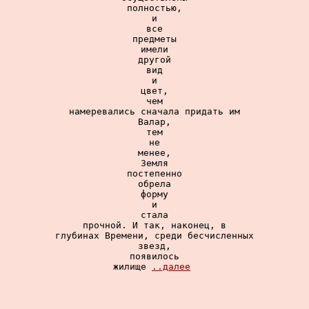
полностью,

и

все

предметы

имели

другой

вид

и

цвет,

чем

намеревались сначала придать им

Валар,

тем

не

менее,

Земля

постепенно

обрела

форму

и

стала

прочной. И так, наконец, в

глубинах Времени, среди бесчисленных

звезд,

появилось

жилище 
..далее