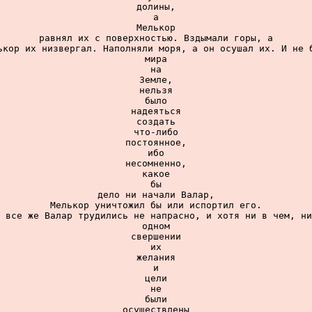
долины,

а

Мелькор

равнял их с поверхностью. Вздымали горы, а

ькор их низвергал. Наполняли моря, а он осушал их. И не б
мира

на

Земле,

нельзя

было

надеяться

создать

что-либо

постоянное,

ибо

несомненно,

какое

бы

дело ни начали Валар,

Мелькор уничтожил бы или испортил его.

 все же Валар трудились не напрасно, и хотя ни в чем, ни
одном

свершении

их

желания

и

цели

не

были

осуществлены
