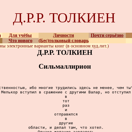
Д.Р.Р. ТОЛКИЕН
а
Для учёбы
Личности
Почти серьёзно
Что нового
(Бес)толковый словарь
ены
электронные варианты
книг (в основном худ.лит.)
Д.Р.Р. ТОЛКИЕН
Сильмаллирион
ственностью, ибо многие трудились здесь не менее, чем ты"
Мелькор вступил в сражение с другими Валар, но отступил

в

тот

раз

и

отправился

в

другие

области, и делал там, что хотел.

Однако желание завладеть
