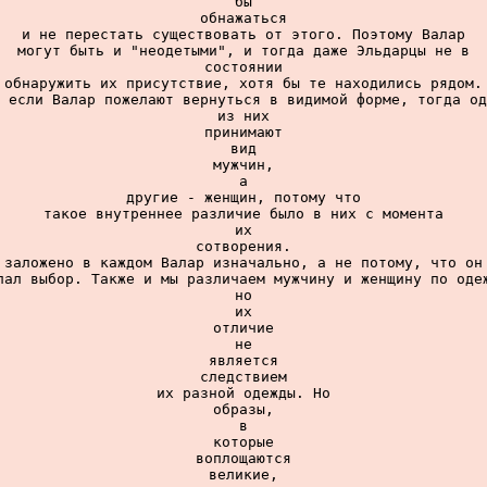
бы

обнажаться

и не перестать существовать от этого. Поэтому Валар

могут быть и "неодетыми", и тогда даже Эльдарцы не в

состоянии

обнаружить их присутствие, хотя бы те находились рядом.

 если Валар пожелают вернуться в видимой форме, тогда од
из них

принимают

вид

мужчин,

а

другие - женщин, потому что

такое внутреннее различие было в них с момента

их

сотворения.

 заложено в каждом Валар изначально, а не потому, что он 
лал выбор. Также и мы различаем мужчину и женщину по одеж
но

их

отличие

не

является

следствием

их разной одежды. Но

образы,

в

которые

воплощаются

великие,
