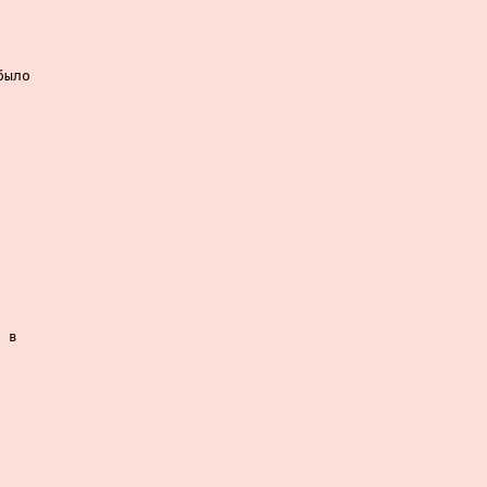
ыло

 в
