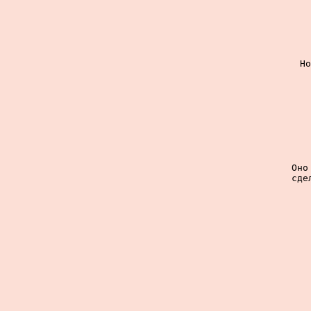
Но
Оно
сде