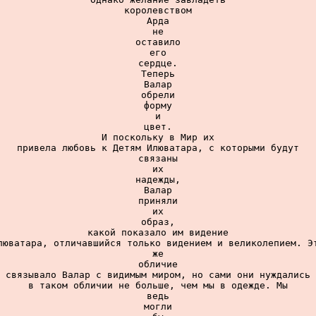
королевством

Арда

не

оставило

его

сердце.

Теперь

Валар

обрели

форму

и

цвет.

И поскольку в Мир их

привела любовь к Детям Илюватара, с которыми будут

связаны

их

надежды,

Валар

приняли

их

образ,

какой показало им видение

люватара, отличавшийся только видением и великолепием. Эт
же

обличие

связывало Валар с видимым миром, но сами они нуждались

в таком обличии не больше, чем мы в одежде. Мы

ведь

могли
