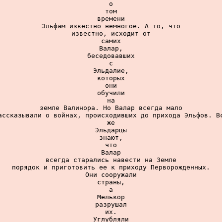
о

том

времени

Эльфам известно немногое. А то, что

известно, исходит от

самих

Валар,

беседовавших

с

Эльдалие,

которых

они

обучили

на

земле Валинора. Но Валар всегда мало

ассказывали о войнах, происходивших до прихода Эльфов. Вс
же

Эльдарцы

знают,

что

Валар

всегда старались навести на Земле

порядок и приготовить ее к приходу Перворожденных.

Они сооружали

страны,

а

Мелькор

разрушал

их.

Углубляли
