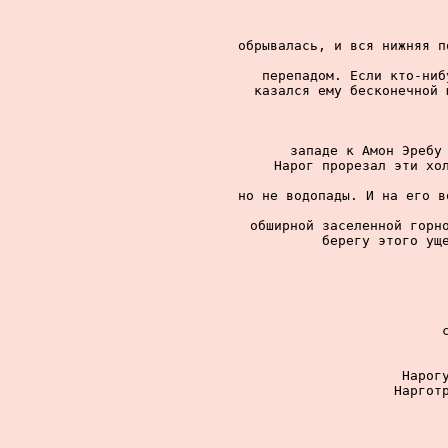
обрывалась, и вся нижняя п
перепадом. Если кто-ниб
казался ему бесконечной 
западе к Амон Эребу 
Нарог прорезал эти хол
но не водопады. И на его в
обширной заселенной горно
берегу этого уще
Нарогу
Нарготр