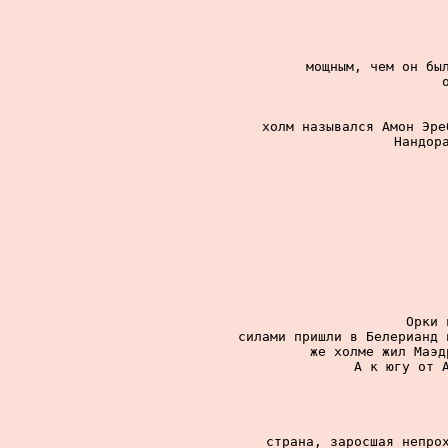
мощным, чем он был
холм назывался Амон Эре
Нандора
Орки 
силами пришли в Белерианд 
же холме жил Маэд
А к югу от А
страна, заросшая непрох