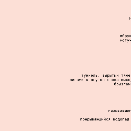
обру
могу
туннель, вырытый тяже
лигами к югу он снова выхо
брызгам
называвшим
прерывающийся водопад 