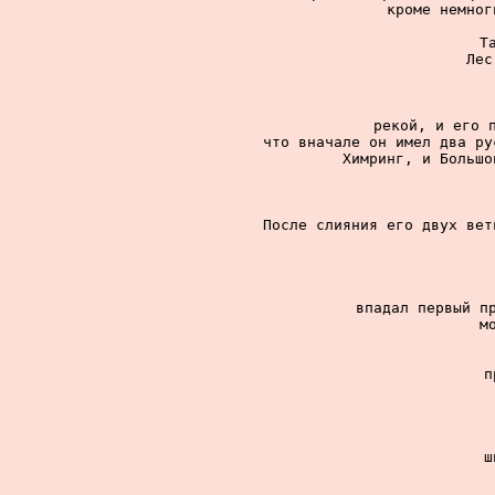
кроме немног
Т
Лес
рекой, и его п
что вначале он имел два ру
Химринг, и Большо
После слияния его двух вет
впадал первый пр
м
п
ш