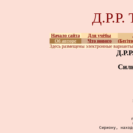
Д.Р.Р
Начало сайта
Для учёбы
Об авторе
Что нового
(Бес)т
Здесь размещены
электронные вариант
Д.Р.
Сил
Сириону, наход