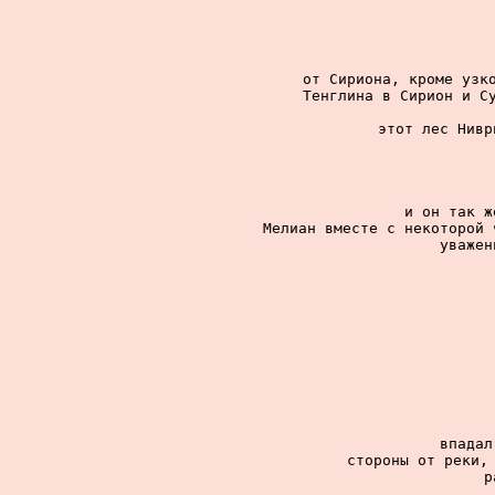
от Сириона, кроме узко
Тенглина в Сирион и Су
этот лес Нивр
и он так ж
Мелиан вместе с некоторой 
уважен
впадал
стороны от реки, 
р