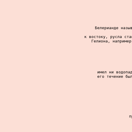
Белерианде назыв
к востоку, русла ста
Гелиона, например
имел ни водопад
его течение был
п