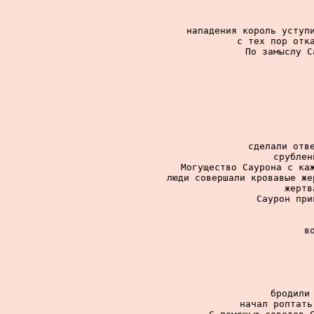
нападения король уступи
с тех пор отка
По замыслу С
сделали отве
срублен
Могущество Саурона с каж
люди совершали кровавые же
жертв
Саурон при
в
бродили 
начал роптать