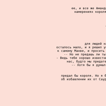
ее, и все же Аманд
намерениях короля
для людей н
осталось мало, и я решил у
к самому Манве, и просить 
-- Но не предашь ли ты
- Ведь тебе хорошо известн
нас, будто мы предате
-- Хотя бы я думал
предал бы короля. Но я б
об избавлении их от Саур