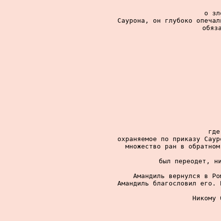
о зл
Саурона, он глубоко опечал
обяз
где
охраняемое по приказу Саур
множество ран в обратном
был переодет, ни
Амандиль вернулся в Ро
Амандиль благословил его. 
Никому 