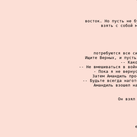
восток. Но пусть не б
взять с собой м
потребуются все си
Ищите Верных, и пусть
-- Како
-- Не вмешиваться в войн
- Пока я не вернус
Затем Амандиль про
-- Будьте всегда нагот
Амандиль взошел на
Он взял 