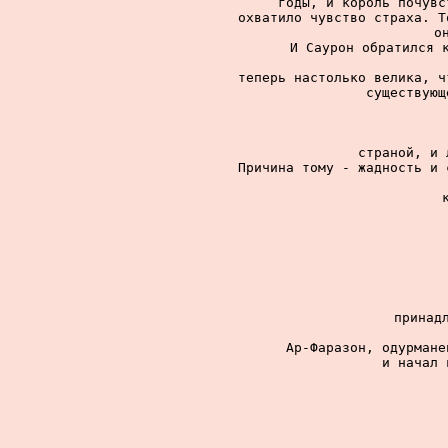
годы, и король почувс
охватило чувство страха. Т
о
И Саурон обратился к
теперь настолько велика, ч
существующ
страной, и 
Причина тому - жадность и 
принадл
Ар-Фаразон, одурмане
и начал 