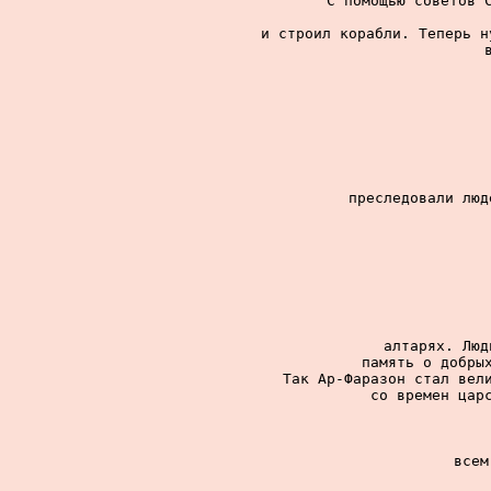
С помощью советов С
и строил корабли. Теперь н
преследовали люд
алтарях. Люд
память о добрых
Так Ар-Фаразон стал вели
со времен царс
всем