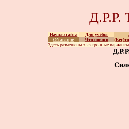
Д.Р.Р
Начало сайта
Для учёбы
Об авторе
Что нового
(Бес)т
Здесь размещены
электронные вариант
Д.Р.
Сил