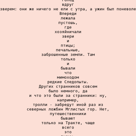
вдруг

зверем: они же ничего не ели с утра, а ужин был поневоле
Впереди

лежала

пустошь,

где

хозяйничали

звери

и

птицы;

печальные,

заброшенные земли. Там

только

и

бывали

что

мимоходом

редкие Следопыты.

Других странников совсем

было немного, да

и что это были за странники: ну,

например,

тролли - забредут иной раз из

северных ложбин Мглистых гор. Нет,

путешественники

бывают

только на Тракте, чаще

всего

это
