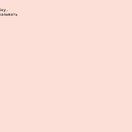
ку.

азывать
