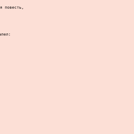
я повесть,

пел:
