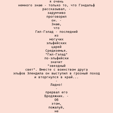
я очень

немного знаю - только то, что Гэндальф

рассказывал, -

задумчиво

проговорил

он. -

Знаю,

что

Гил-Гэлад - последний

из

могучих

эльфийских

царей

Средиземья.

"Гил-Гэлад"

по-эльфийски

значит

"звездный

свет". Вместе с воинством друга

эльфов Элендила он выступил в грозный поход

и вторгнулся в край...

-

Ладно!

-

прервал его

Бродяжник. -

Об

этом,

пожалуй,

не
