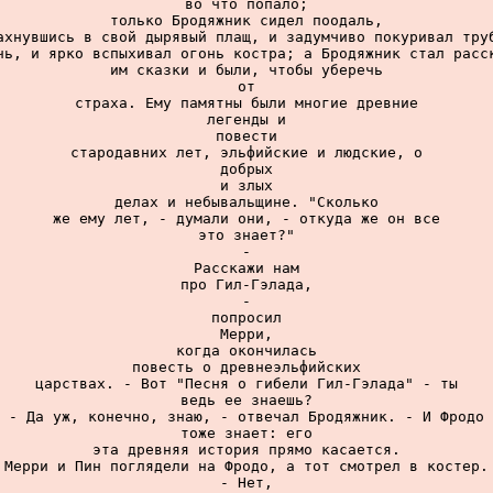
во что попало;

только Бродяжник сидел поодаль,

ахнувшись в свой дырявый плащ, и задумчиво покуривал труб
чь, и ярко вспыхивал огонь костра; а Бродяжник стал расск
им сказки и были, чтобы уберечь

от

страха. Ему памятны были многие древние

легенды и

повести

стародавних лет, эльфийские и людские, о

добрых

и злых

делах и небывальщине. "Сколько

же ему лет, - думали они, - откуда же он все

это знает?"

-

Расскажи нам

про Гил-Гэлада,

-

попросил

Мерри,

когда окончилась

повесть о древнеэльфийских

царствах. - Вот "Песня о гибели Гил-Гэлада" - ты

ведь ее знаешь?

- Да уж, конечно, знаю, - отвечал Бродяжник. - И Фродо

тоже знает: его

эта древняя история прямо касается.

Мерри и Пин поглядели на Фродо, а тот смотрел в костер.

- Нет,
