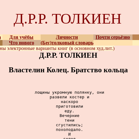
Д.Р.Р. ТОЛКИЕН
а
Для учёбы
Личности
Почти серьёзно
Что нового
(Бес)толковый словарь
ены
электронные варианты
книг (в основном худ.лит.)
Д.Р.Р. ТОЛКИЕН
Властелин Колец. Братство кольца
лощины укромную полянку, они

развели костер и

наскоро

приготовили

еду.

Вечерние

тени

сгустились;

похолодало.

И

голод
