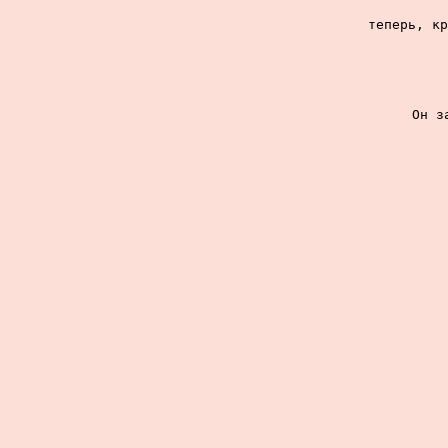
теперь, кр
Он з