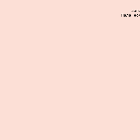
зап
Пала но