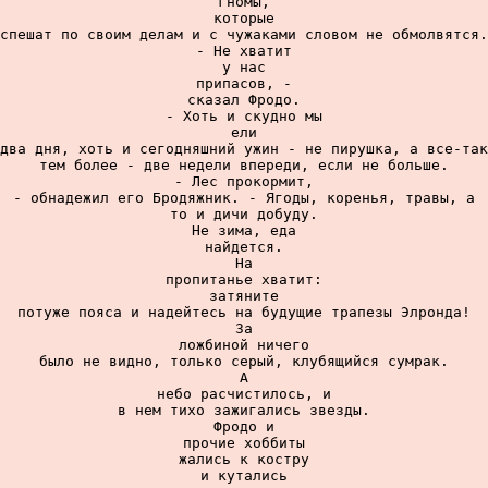
гномы,

которые

спешат по своим делам и с чужаками словом не обмолвятся.

- Не хватит

у нас

припасов, -

сказал Фродо.

- Хоть и скудно мы

ели

два дня, хоть и сегодняшний ужин - не пирушка, а все-так
тем более - две недели впереди, если не больше.

- Лес прокормит,

- обнадежил его Бродяжник. - Ягоды, коренья, травы, а

то и дичи добуду.

Не зима, еда

найдется.

На

пропитанье хватит:

затяните

потуже пояса и надейтесь на будущие трапезы Элронда!

За

ложбиной ничего

было не видно, только серый, клубящийся сумрак.

А

небо расчистилось, и

в нем тихо зажигались звезды.

Фродо и

прочие хоббиты

жались к костру

и кутались
