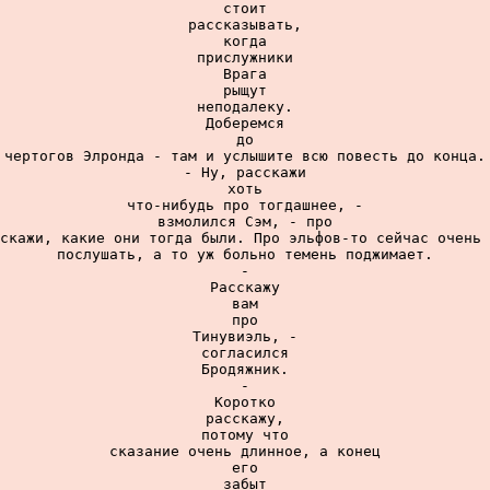
стоит

рассказывать,

когда

прислужники

Врага

рыщут

неподалеку.

Доберемся

до

чертогов Элронда - там и услышите всю повесть до конца.

- Ну, расскажи

хоть

что-нибудь про тогдашнее, -

взмолился Сэм, - про

скажи, какие они тогда были. Про эльфов-то сейчас очень 
послушать, а то уж больно темень поджимает.

-

Расскажу

вам

про

Тинувиэль, -

согласился

Бродяжник.

-

Коротко

расскажу,

потому что

сказание очень длинное, а конец

его

забыт
