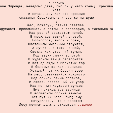
и никому

оме Элронда, неведомо даже, был ли у него конец. Красива
хотя

и печальная, как все древние

сказанья Средиземья; и все же на душе

у

вас, пожалуй, станет светлее.

адумался, припоминая, а потом не заговорил, а тихонько за
Над росной свежестью полей,

В прохладе вешней луговой,

Болиголов, высок и прян,

Цветением хмельным струится,

А Лучиэнь в тиши ночной,

Светла как утренний туман,

Под звуки лютни золотой

В чудесном танце серебрится.

И вот однажды с Мглистых гор

В белесых шапках ледников

Усталый путник бросил взор

На лес, светившийся искристо

Под сонной сенью облаков,

И сквозь прозрачный их узор

Над пенным кружевом ручьев

Ему привиделась зарница

В волшебном облике земном.

Тот путник Берен был; ему

Почудилось, что в золотом

Лесу ночном должна открыться 
..далее