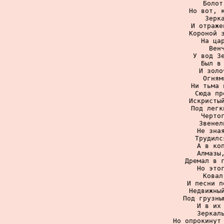
Болот
Но вот, к
Зерк
И отраже
Короной з
На цар
Вен
У вод Зе
Был в 
И золо
Огням
Ни тьма 
Сюда пр
Искристый
Под легк
Чертог
Звенел
Не зная
Трудилс
А в коп
Алмазы,
Дремал в г
Но этог
Ковал
И песни п
Недвижный
Под грузны
И в их 
Зеркаль
Но опрокинут