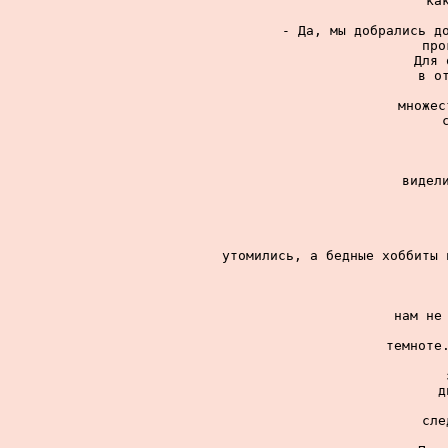
ка
- Да, мы добрались до
про
Для 
в о
множес
видели
утомились, а бедные хоббиты 
нам не 
темноте.
д
сле