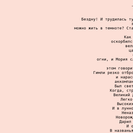
Бездну! И трудилась ту
можно жить в темноте? Ста
Как
оскорбилс
вел
ц
огни, и Мория с
этом говори
Гимли резко отбро
и нарас
аккомпан
Был свет
Когда, стр
Великий 
Легко
Высоких
И в лунно
Нена
Новорож
Дарил 
И 
В названья