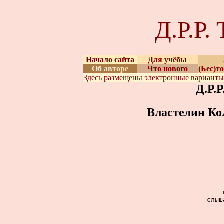
Д.Р.Р
Начало сайта
Для учёбы
Об авторе
Что нового
(Бес)т
Здесь размещены
электронные вариант
Д.Р.
Властелин Ко
слыш