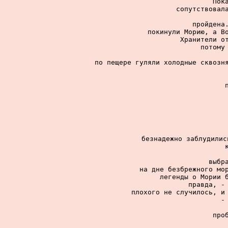
Пок
сопутствовала
пройдена.
покинули Морию, а Во
Хранители от
потому 
по пещере гуляли холодные сквозня
безнадежно заблудилис
выбр
на дне безбрежного мор
легенды о Мории б
правда, - 
плохого не случилось, и 
-
про