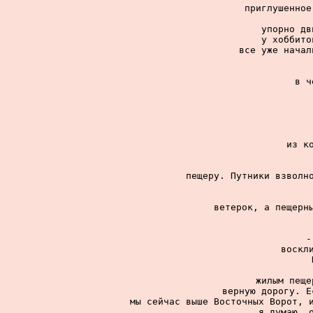
приглушенное
упорно дв
у хоббито
все уже начал
в ч
из к
пещеру. Путники взволно
ветерок, а пещерны
-
воскли
жилым пеще
верную дорогу. Е
мы сейчас выше Восточных Ворот, и
я думаю, о