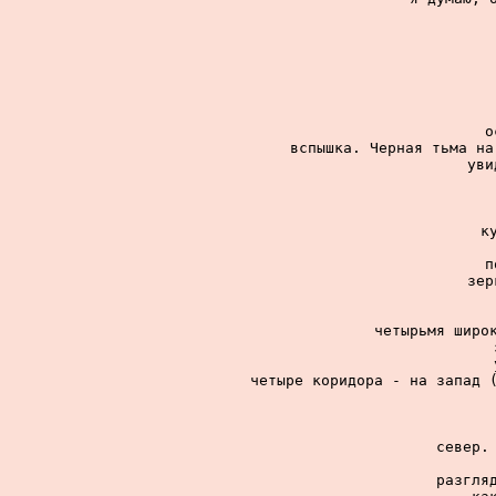
о
вспышка. Черная тьма на
уви
к
п
зер
четырьмя широк
четыре коридора - на запад (
север. 
разгляд