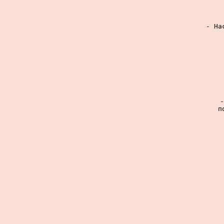
- На
-
п