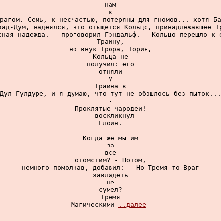
нам

в

рагом. Семь, к несчастью, потеряны для гномов... хотя Ба
зад-Дум, надеялся, что отыщется Кольцо, принадлежавшее Тр
сная надежда, - проговорил Гэндальф. - Кольцо перешло к е
Траину,

но внук Трора, Торин,

Кольца не

получил: его

отняли

у

Траина в

Дул-Гулдуре, и я думаю, что тут не обошлось без пыток...

-

Проклятые чародеи!

- воскликнул

Глоин.

-

Когда же мы им

за

все

отомстим? - Потом,

немного помолчав, добавил: - Но Тремя-то Враг

завладеть

не

сумел?

Тремя

Магическими 
..далее