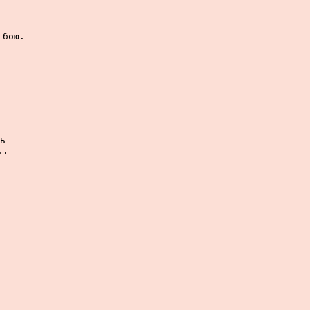
бою.

ь

.
