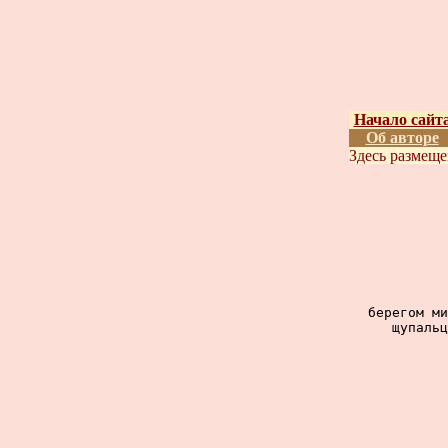
Начало сайт
Об авторе
Здесь размещ
берегом ми
щупальц