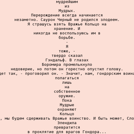
мудрейшим

из

Мудрых.

Перерождение всегда начинается

незаметно. Саурон Черный не родился злодеем.

Я страшусь взять Вражье Кольцо на

хранение. И

никогда не воспользуюсь им в

борьбе.

-

Я

тоже, -

твердо сказал

Гэндальф. В глазах

Боромира промелькнуло

недоверие, но потом он горестно опустил голову.

дет так, - проговорил он. - Значит, нам, гондорским воина
полагаться

лишь

на

собственное

оружие.

Пока

Мудрые

охраняют

Кольцо

, мы будем сдерживать Вражье воинство. И быть может, Сло
Элендила

превратится

в проклятие для врагов Гондора...
