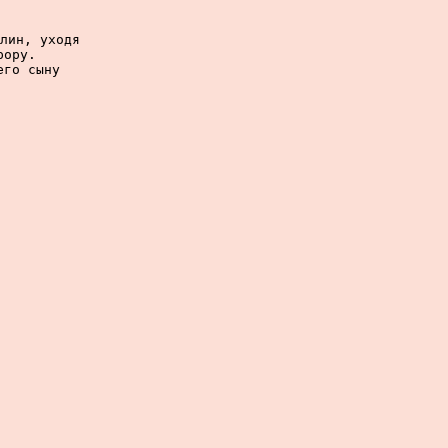
лин, уходя

ору.

го сыну
