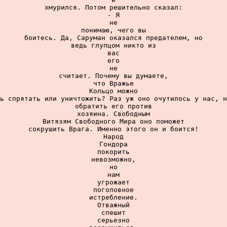
хмурился. Потом решительно сказал:

- Я

не

понимаю, чего вы

боитесь. Да, Саруман оказался предателем, но

ведь глупцом никто из

вас

его

не

считает. Почему вы думаете,

что Вражье

Кольцо можно

ь спрятать или уничтожить? Раз уж оно очутилось у нас, н
обратить его против

хозяина. Свободным

Витязям Свободного Мира оно поможет

сокрушить Врага. Именно этого он и боится!

Народ

Гондора

покорить

невозможно,

но

нам

угрожает

поголовное

истребление.

Отважный

спешит

серьезно
