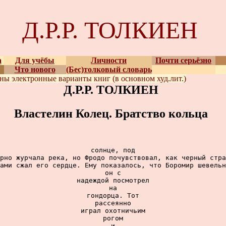
Д.Р.Р. ТОЛКИЕН
а
Для учёбы
Личности
Почти серьёзно
Что нового
(Бес)толковый словарь
ены
электронные варианты
книг (в основном худ.лит.)
Д.Р.Р. ТОЛКИЕН
Властелин Колец. Братство кольца
солнце, под

рно журчала река, но Фродо почувствовал, как черный стра
ами сжал его сердце. Ему показалось, что Боромир шевельн
он с

надеждой посмотрел

на

гондорца. Тот

рассеянно

играл охотничьим

рогом

и
