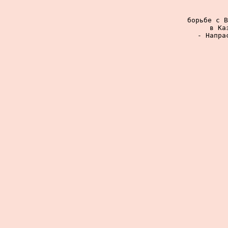
борьбе с В
в Ка
- Напра