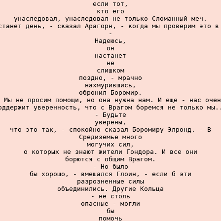
если тот,

кто его

унаследовал, унаследовал не только Сломанный меч.

станет день, - сказал Арагорн, - когда мы проверим это в 
-

Надеюсь,

он

настанет

не

слишком

поздно, - мрачно

нахмурившись,

обронил Боромир.

 Мы не просим помощи, но она нужна нам. И еще - нас очен
оддержит уверенность, что с Врагом боремся не только мы..
- Будьте

уверены,

что это так, - спокойно сказал Боромиру Элронд. - В

Средиземье много

могучих сил,

о которых не знают жители Гондора. И все они

борются с общим Врагом.

- Но было

бы хорошо, - вмешался Глоин, - если б эти

разрозненные силы

объединились. Другие Кольца

- не столь

опасные - могли

бы

помочь
