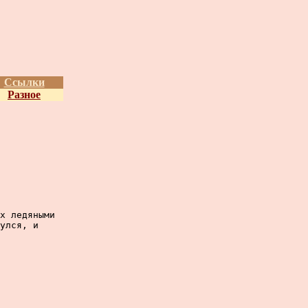
Ссылки
Разное
х ледяными

улся, и
