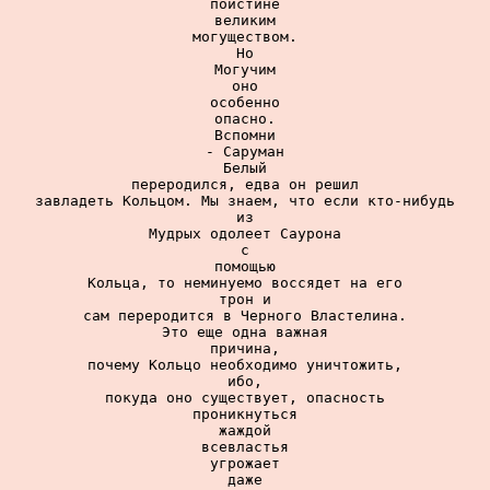
поистине

великим

могуществом.

Но

Могучим

оно

особенно

опасно.

Вспомни

- Саруман

Белый

переродился, едва он решил

завладеть Кольцом. Мы знаем, что если кто-нибудь

из

Мудрых одолеет Саурона

с

помощью

Кольца, то неминуемо воссядет на его

трон и

сам переродится в Черного Властелина.

Это еще одна важная

причина,

почему Кольцо необходимо уничтожить,

ибо,

покуда оно существует, опасность

проникнуться

жаждой

всевластья

угрожает

даже
