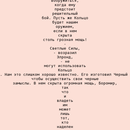
вооружиться,

когда ему

предстоит

решительный

бой. Пусть же Кольцо

будет нашим

оружием,

если в нем

скрыта

столь грозная мощь!

-

Светлые Силы,

- возразил

Элронд,

- не

могут использовать

Кольцо

. Нам это слишком хорошо известно. Его изготовил Черный 
чтобы осуществить свои черные

замыслы. В нем скрыта огромная мощь, Боромир,

так

что

и

владеть

им

может

лишь

тот,

кто

наделен
