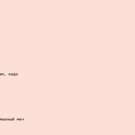
м, надо

манный меч
