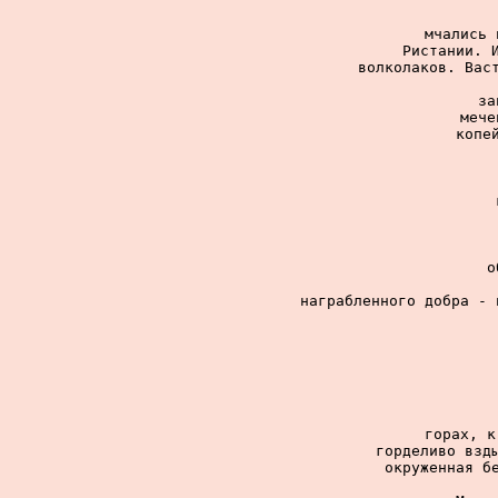
мчались 
Ристании. И
волколаков. Васт
за
мече
копе
о
награбленного добра - 
горах, к
горделиво взды
окруженная бе