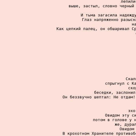
лепили
выше, застыл, словно черный 
И тьма загасила надежду
Глаз напряженно разыск
н
Как цепкий палец, он обшаривал Ср
Скал
спрыгнул с Ка
ско
беседки, заслонил
Он беззвучно шептал: Не отдам!
эхо
Овидом эту си
потом в голове у н
же, дурал
Овидом 
В крохотном Хранителе противоб