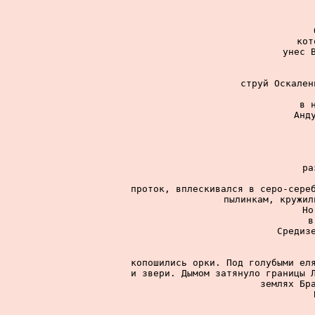
кот
унес В
струй Оскален
в 
Анд
ра
проток, вплескивался в серо-сереб
пылинкам, кружил
Но
в
Средизе
копошились орки. Под голубыми еля
и звери. Дымом затянуло границы Л
землях Бра