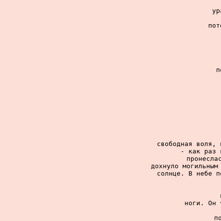
ур
пот
п
свободная воля, 
- как раз 
пронеслас
дохнуло могильным 
солнце. В небе п
ноги. Он 
п