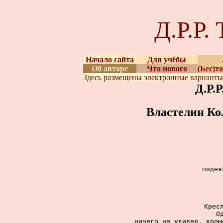
Д.Р.Р
Начало сайта
Для учёбы
Об авторе
Что нового
(Бес)т
Здесь размещены
электронные вариант
Д.Р.
Властелин Ко
подня
Крес
О
ничего не увидел, кром