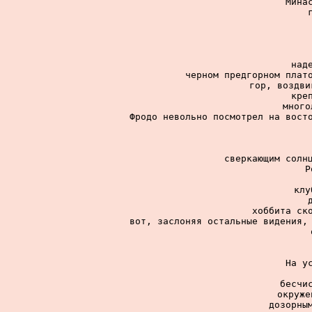
Мина
над
черном предгорном плато
гор, воздви
кре
много
Фродо невольно посмотрел на восто
сверкающим солнц
Р
клу
хоббита ско
вот, заслоняя остальные видения, 
На у
бесчис
окруже
дозорным