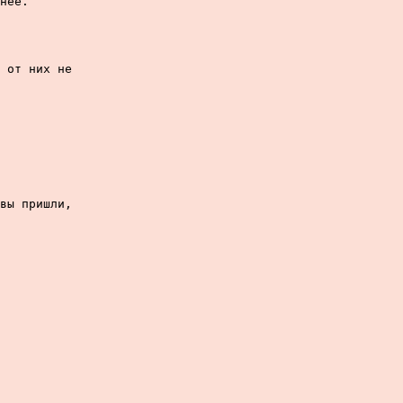
нее.

 от них не

вы пришли,
