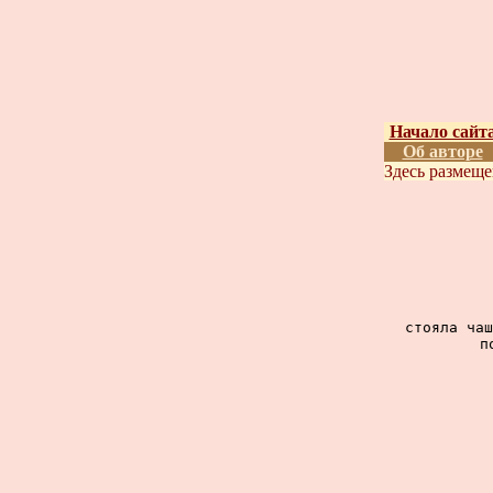
Начало сайт
Об авторе
Здесь размещ
стояла чаш
п