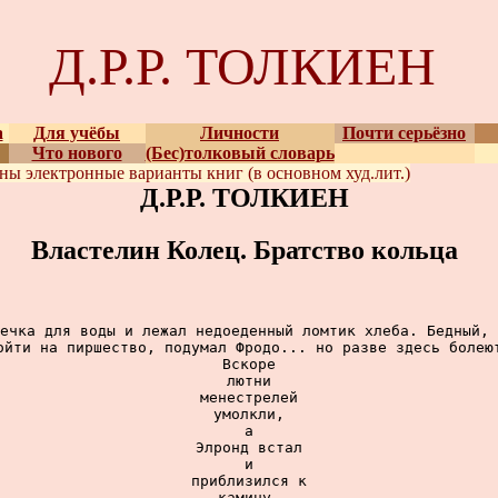
Д.Р.Р. ТОЛКИЕН
а
Для учёбы
Личности
Почти серьёзно
Что нового
(Бес)толковый словарь
ены
электронные варианты
книг (в основном худ.лит.)
Д.Р.Р. ТОЛКИЕН
Властелин Колец. Братство кольца
ечка для воды и лежал недоеденный ломтик хлеба. Бедный, 
ойти на пиршество, подумал Фродо... но разве здесь болеют
Вскоре

лютни

менестрелей

умолкли,

а

Элронд встал

и

приблизился к

камину.
