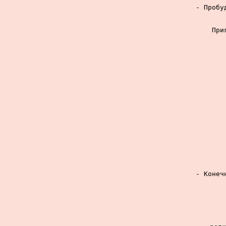
- Пробу
При
- Конеч