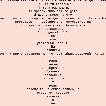
о принимаю участие в пирах - у меня есть много дел поваж
- А что ты делаешь?

- Сижу и размышляю.

Это чрезвычайно важное дело.

Я давно заметил, что

ал - наилучшее в мире место для размышлений... Если тебя
пробуждают, - добавил он, покосившись на

Элронда, и глаза у него были вовсе

не заспанные. -

"Пробудись!.." Я

не

спал,

уважаемый Элронд.

Вы

слишком

ончили пир и оторвали меня от важнейших раздумий: когда 
я

сочинял

песню

и напряженно

обдумывал

последние

строки - они

у

меня

почему-то не складывались, а

теперь уж, наверно,

никогда

и

не
