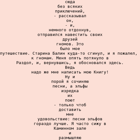
сюда

без всяких

приключений,

- рассказывал

он,

- и,

немного отдохнув,

отправился навестить своих

друзей

гномов. Это

было мое

путешествие. Старина Балин куда-то сгинул, и я пожалел, 
к гномам. Меня опять потянуло в

Раздол, и, вернувшись, я обосновался здесь.

Ведь

надо же мне написать мою Книгу!

Ну и

порой я сочиняю

песни, а эльфы

изредка

их

поют

- только чтоб

доставить

мне

удовольствие: песни эльфов

гораздо лучше. Я часто сижу в

Каминном зале

и

размышляю
