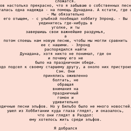
сложатся.

ов настолько прекрасно, что я забываю о собственных песн
талась одна надежда - на помощь Дунадана. А кстати, где о
- Мы обязательно

его отыщем, - с улыбкой пообещал хоббиту Элронд. - Вы

уединитесь где-нибудь в

уголке, и ты

завершишь свои важнейшие раздумья,

а

потом споешь нам новую песню, чтобы мы могли сравнить

ее с нашими. - Элронд

распорядился найти

Дунадана, хотя никто не понимал, где он

и почему его не

было на праздничном обеде.

одо подсел к своему старшему другу, а около них пристроил
Сэм. Они

принялись оживленно

болтать, не

обращая

внимания на

праздничный

гомон и

удивительно

одичные песни эльфов. Но у Бильбо было не много новостей.
ушел из Хоббитании куда глаза глядят, и оказалось,

что они глядят в Раздол:

ему хотелось жить среди эльфов.

-

Я добрался
