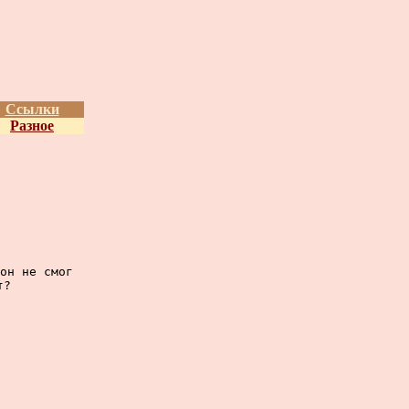
Ссылки
Разное
он не смог

?
