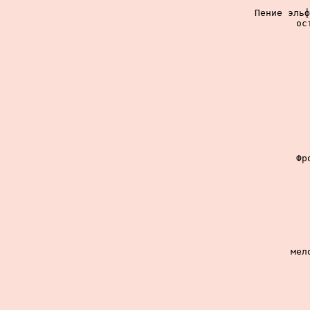
Пение эльф
ос
Фр
мел