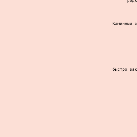
редк
Каминный з
быстро зак