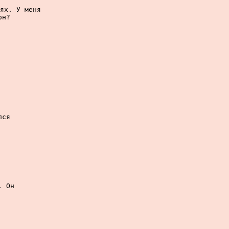
ях. У меня

н?

ся

 Он
