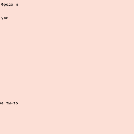
Фродо и

уже

е ты-то
