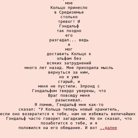
мое

Кольцо принесло

в Средиземье

столько

тревог! И

Гэндальф

так поздно

его

разгадал... ведь

я

мог

доставить Кольцо к

эльфам без

всяких затруднений

много лет назад. Мне приходила мысль

вернуться за ним,

но я уже

старый, и

меня не пустили. Элронд с

Гэндальфом твердо уверены, что

Враг повсюду меня

разыскивал.

Я помню, Гэндальф мне как-то

сказал: "У Кольца теперь новый хранитель,

если оно возвратится к тебе, нам не избежать величайших 
Гэндальф часто говорит загадками. Но он сказал, что

позаботится о тебе, и я

положился на его обещание. И вот 
..далее