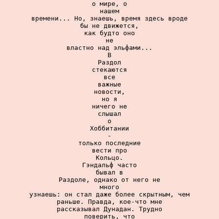
о мире, о

нашем

времени... Но, знаешь, время здесь вроде

бы не движется,

как будто оно

не

властно над эльфами...

В

Раздол

стекаются

все

важные

новости,

но я

ничего не

слышал

о

Хоббитании

-

только последние

вести про

Кольцо.

Гэндальф часто

бывал в

Раздоле, однако от него не

много

узнаешь: он стал даже более скрытным, чем

раньше. Правда, кое-что мне

рассказывал Дунадан. Трудно

поверить, что
