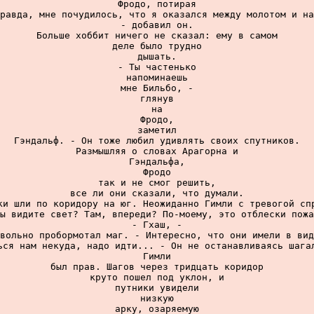
Фродо, потирая

равда, мне почудилось, что я оказался между молотом и на
- добавил он.

Больше хоббит ничего не сказал: ему в самом

деле было трудно

дышать.

- Ты частенько

напоминаешь

мне Бильбо, -

глянув

на

Фродо,

заметил

Гэндальф. - Он тоже любил удивлять своих спутников.

Размышляя о словах Арагорна и

Гэндальфа,

Фродо

так и не смог решить,

все ли они сказали, что думали.

ки шли по коридору на юг. Неожиданно Гимли с тревогой спр
ы видите свет? Там, впереди? По-моему, это отблески пожа
- Гхаш, -

вольно пробормотал маг. - Интересно, что они имели в вид
ься нам некуда, надо идти... - Он не останавливаясь шагал
Гимли

был прав. Шагов через тридцать коридор

круто пошел под уклон, и

путники увидели

низкую

арку, озаряемую
