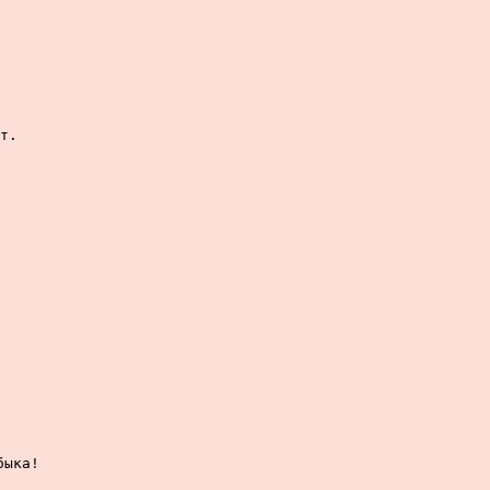
т.

ыка!
