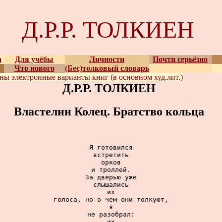
Д.Р.Р. ТОЛКИЕН
а
Для учёбы
Личности
Почти серьёзно
Что нового
(Бес)толковый словарь
ены
электронные варианты
книг (в основном худ.лит.)
Д.Р.Р. ТОЛКИЕН
Властелин Колец. Братство кольца
Я готовился

встретить

орков

и троллей.

За дверью уже

слышались

их

голоса, но о чем они толкуют,

я

не разобрал:

их
