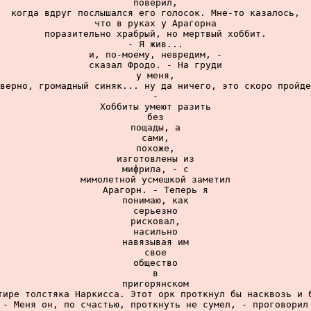
поверил,

когда вдруг послышался его голосок. Мне-то казалось,

что в руках у Арагорна

поразительно храбрый, но мертвый хоббит.

- Я жив...

и, по-моему, невредим, -

сказал Фродо. - На груди

у меня,

верно, громадный синяк... ну да ничего, это скоро пройде
-

Хоббиты умеют разить

без

пощады, а

сами,

похоже,

изготовлены из

мифрила, - с

мимолетной усмешкой заметил

Арагорн. - Теперь я

понимаю, как

серьезно

рисковал,

насильно

навязывая им

свое

общество

в

пригорянском

тире толстяка Наркисса. Этот орк проткнул бы насквозь и б
- Меня он, по счастью, проткнуть не сумел, - проговорил
