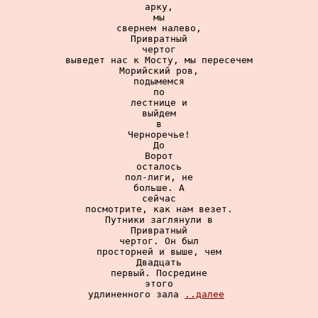
арку,

мы

свернем налево,

Привратный

чертог

выведет нас к Мосту, мы пересечем

Морийский ров,

подымемся

по

лестнице и

выйдем

в

Черноречье!

До

Ворот

осталось

пол-лиги, не

больше. А

сейчас

посмотрите, как нам везет.

Путники заглянули в

Привратный

чертог. Он был

просторней и выше, чем

Двадцать

первый. Посредине

этого

удлиненного зала 
..далее