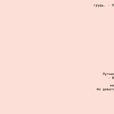
грудь. - П
Путни
- В
не
Но деват