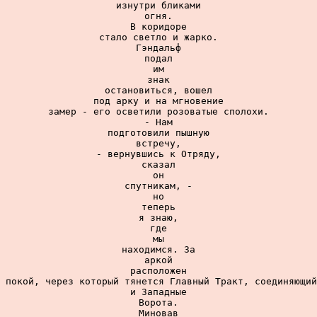
изнутри бликами

огня.

В коридоре

стало светло и жарко.

Гэндальф

подал

им

знак

остановиться, вошел

под арку и на мгновение

замер - его осветили розоватые сполохи.

- Нам

подготовили пышную

встречу,

- вернувшись к Отряду,

сказал

он

спутникам, -

но

теперь

я знаю,

где

мы

находимся. За

аркой

расположен

 покой, через который тянется Главный Тракт, соединяющий
и Западные

Ворота.

Миновав
