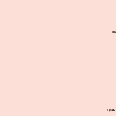
на
трак