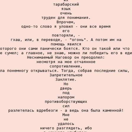
тарабарский

язык

очень

труден для понимания.

Впрочем,

одно-то слово я уловил - они все время

его

повторяли, -

гхаш, или, в переводе, - "огонь". А потом им на

помощь явился

оторого они сами панически боятся. Кто он такой или что 
е сумел; а главное, не знаю, можно ли победить его в еди
Неснимаемый Наговор он преодолел:

несмотря на мое отчаянное

сопротивление,

ла понемногу открываться. Тогда, собрав последние силы, 
Запретительное

Заклятие.

Но

дверь

под

напором

противоборствующих

сил

разлетелась вдребезги - а ведь она была каменной!

Мне

не

удалось

ничего разглядеть, ибо
