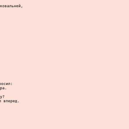
ковальней,

осил:

ра.

у?

 вперед.
