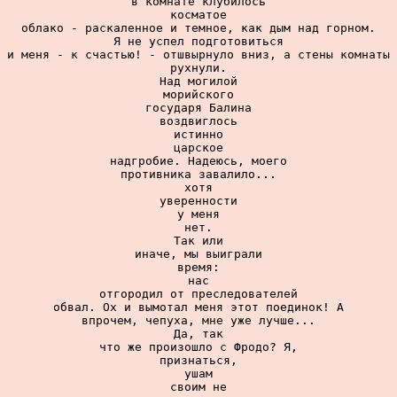
в комнате клубилось

косматое

облако - раскаленное и темное, как дым над горном.

Я не успел подготовиться

 и меня - к счастью! - отшвырнуло вниз, а стены комнаты 
рухнули.

Над могилой

морийского

государя Балина

воздвиглось

истинно

царское

надгробие. Надеюсь, моего

противника завалило...

хотя

уверенности

у меня

нет.

Так или

иначе, мы выиграли

время:

нас

отгородил от преследователей

обвал. Ох и вымотал меня этот поединок! А

впрочем, чепуха, мне уже лучше...

Да, так

что же произошло с Фродо? Я,

признаться,

ушам

своим не
