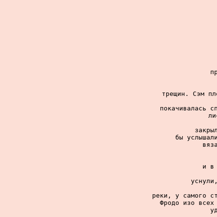
п
трещин. Сэм пл
покачивалась сп
ли
закрыл
бы услышали
вяз
и в
уснули,
реки, у самого ст
Фродо изо всех 
у