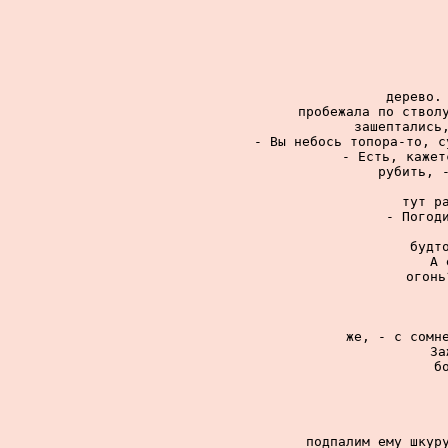
дерево. 
пробежала по стволу
зашептались,
- Вы небось топора-то, с
- Есть, кажет
рубить, -
тут ра
- Погоди
будт
А 
огонь
же, - с сомне
За
б
подпалим ему шкур