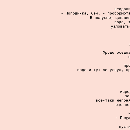
неодоли
- Погоди-ка, Сэм, - пробормота
В полусне, цепляя
воде, т
узловаты
Фродо оседла
пр
воде и тут же уснул, пр
изре
за
все-таки непоня
еще не
- Поду
пуст