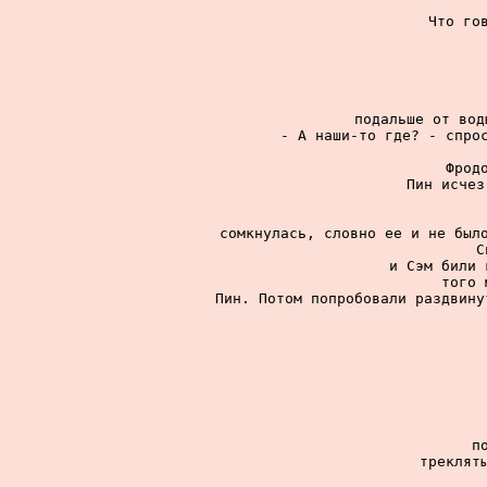
Что гов
подальше от вод
- А наши-то где? - спрос
Фрод
Пин исчез
сомкнулась, словно ее и не было
С
и Сэм били 
того 
Пин. Потом попробовали раздвину
п
трекляты