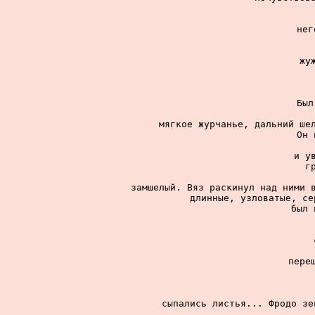
нег
жу
Был
мягкое журчанье, дальний шел
Он 
и у
г
замшелый. Вяз раскинул над ними в
длинные, узловатые, се
был 
пере
сыпались листья... Фродо зе