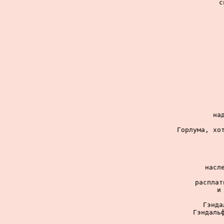
с
на
Горлума, хот
насл
расплат
и
Гэнда
Гэндальф