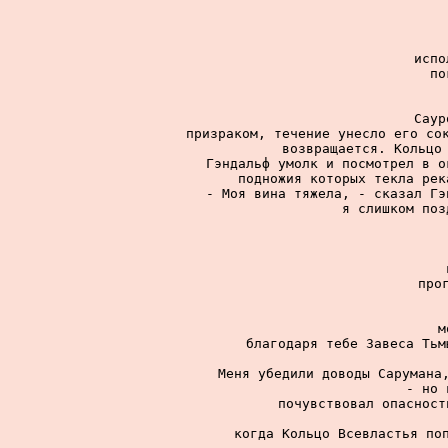
испо
по
Саур
призраком, течение унесло его сок
возвращается. Кольцо 
Гэндальф умолк и посмотрел в о
подножия которых текла рек
- Моя вина тяжела, - сказал Гэ
я слишком поз
про
м
благодаря тебе Завеса Тьм
Меня убедили доводы Сарумана,
- но 
почувствовал опасност
когда Кольцо Всевластья поп