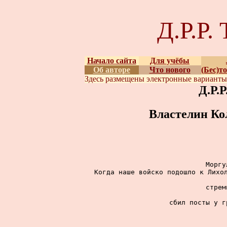
Д.Р.Р
Начало сайта
Для учёбы
Об авторе
Что нового
(Бес)т
Здесь размещены
электронные вариант
Д.Р.
Властелин Ко
Моргу
Когда наше войско подошло к Лихол
стрем
сбил посты у г