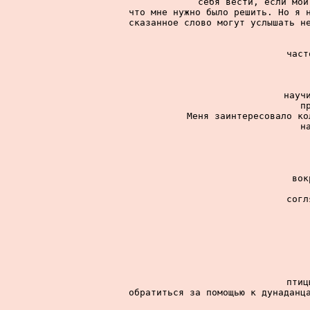
себя вести, если мои
что мне нужно было решить. Но я н
сказанное слово могут услышать не
част
науч
п
Меня заинтересовало ко
н
вок
согл
птиц
обратиться за помощью к дунаданца