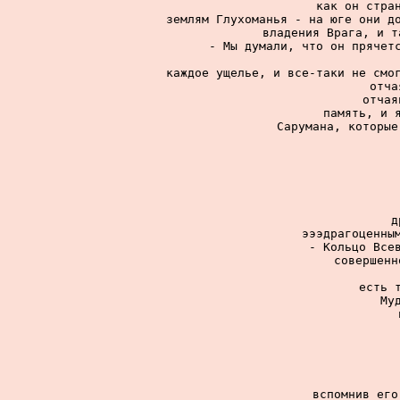
как он стран
землям Глухоманья - на юге они до
владения Врага, и т
- Мы думали, что он прячетс
каждое ущелье, и все-таки не смог
отча
отчая
память, и я
Сарумана, которые
д
эээдрагоценным
- Кольцо Всев
совершенн
есть т
Му
вспомнив его