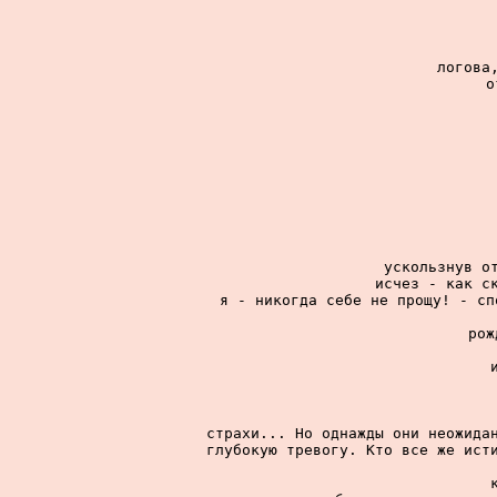
логова,
о
ускользнув от
исчез - как ск
я - никогда себе не прощу! - сп
рож
страхи... Но однажды они неожидан
глубокую тревогу. Кто все же исти