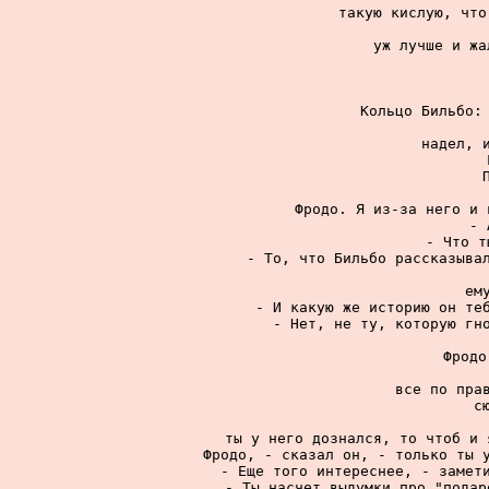
такую кислую, что
уж лучше и жа
Кольцо Бильбо: 
надел, и
Фродо. Я из-за него и 
- 
- Что т
- То, что Бильбо рассказывал
ем
- И какую же историю он теб
- Нет, не ту, которую гно
Фродо
все по прав
с
ты у него дознался, то чтоб и 
Фродо, - сказал он, - только ты у
- Еще того интереснее, - замети
- Ты насчет выдумки про "подар