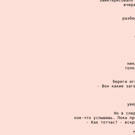
заинтересовало 
вчер
разбе
ник
толк
береги ег
- Вон какие зага
уве
Но в след
кое-что услышишь. Пока пр
- Как тотчас? - вскр