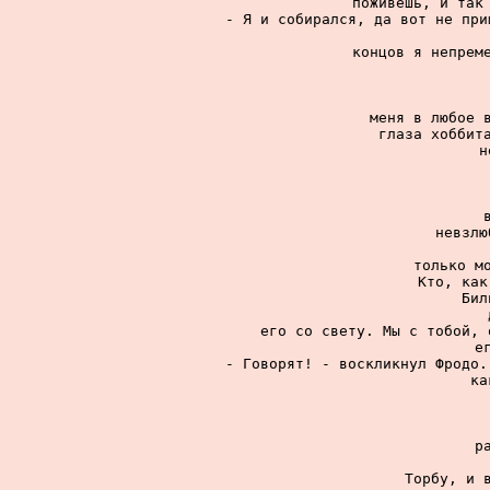
поживешь, и так 
- Я и собирался, да вот не при
концов я непреме
меня в любое в
глаза хоббита
н
невзлю
только мо
Кто, как
Бил
его со свету. Мы с тобой, 
е
- Говорят! - воскликнул Фродо.
ка
р
Торбу, и в