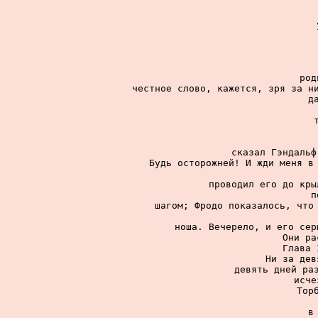
род
честное слово, кажется, зря за ни
д
сказал Гэндальф
Будь осторожней! И жди меня в 
проводил его до кры
п
шагом; Фродо показалось, что 
ноша. Вечерело, и его сер
Они ра
Глава 
Ни за дев
девять дней раз
исче
Тор
в