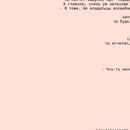
А главное, очень уж непохоже 
- Я тоже. Но владельцы волшебн
неп
ты будь
с
ты исчезал,
- Что-то неп