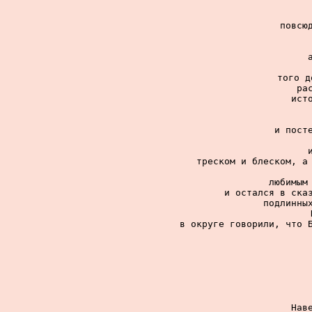
повсюд
того д
ра
ист
и посте
треском и блеском, а 
любимым 
и остался в сказ
подлинных
в округе говорили, что Б
Нав