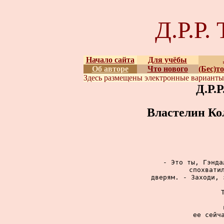
Д.Р.Р
Начало сайта
Для учёбы
Об авторе
Что нового
(Бес)т
Здесь размещены
электронные вариант
Д.Р.
Властелин Ко
- Это ты, Гэнда
спохватил
дверям. - Заходи, 
ее сейча