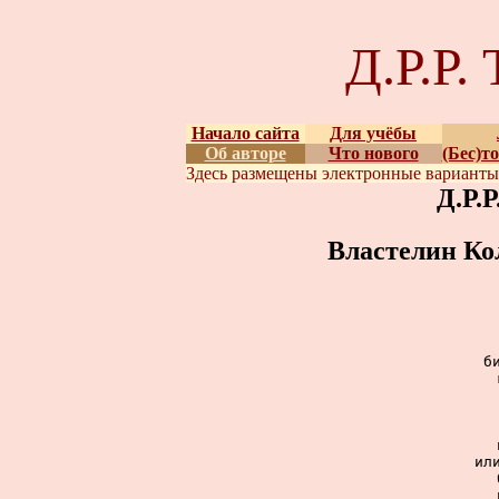
Д.Р.Р
Начало сайта
Для учёбы
Об авторе
Что нового
(Бес)т
Здесь размещены
электронные вариант
Д.Р.
Властелин Ко
б
ил