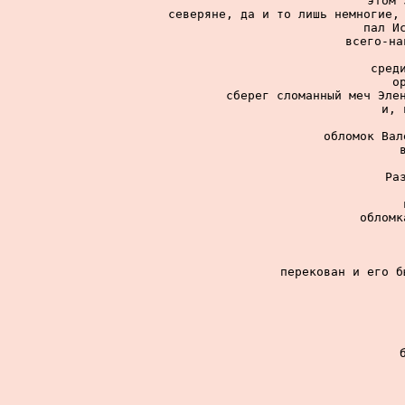
этом 
северяне, да и то лишь немногие, 
пал Ис
всего-на
сред
о
сберег сломанный меч Элен
и, 
обломок Вал
Ра
обломк
перекован и его б