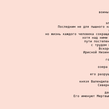
воины
э
Последним не для пышного н
но жизнь каждого человека сокраща
хотя над ними 
пути постепен
с трудом 
Вскор
Ирисной Низин
г
озера 
его разруш
князя Валендила
Северн
да
Его именуют Мертвы