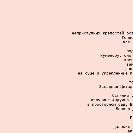
неприступных крепостей ост
Гонд
все 
по
Нуменору, оно 
кре
за
рыц
на суше и укрепленные п
Ст
Звездная Цитад
Осгилиат,
излучине Андуина. 
в просторном саду В
Белого 
П
далеких 
Зап