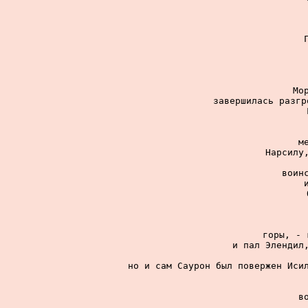
Мо
завершилась разгр
м
Нарсилу,
воин
горы, - 
и пал Элендил,
но и сам Саурон был повержен Исил
в