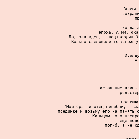
- Значит
сохрани
п
когда з
эпоха. А им, ока
- Да, завладел, - подтвердил Э
Кольцо следовало тогда же у
Исилду
у
остальные воины 
предостер
послуша
"Мой брат и отец погибли, - ск
поединке и возьму его на память о
Кольцом: оно превра
еще пове
погиб, а не сд