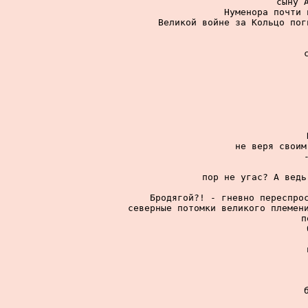
сыну А
Нуменора почти 
Великой войне за Кольцо пог
не веря своим
пор не угас? А ведь
Бродягой?! - гневно переспрос
северные потомки великого племени
п