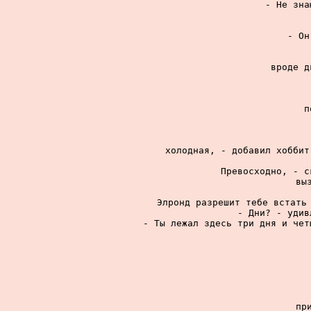
- Не зна
- Он
вроде д
п
холодная, - добавил хоббит
Превосходно, - с
вы
Элронд разрешит тебе встать 
- Дни? - удив
- Ты лежал здесь три дня и чет
пр