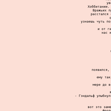
ув
Хоббитании. 
Вражьих п
расстался 
узнаешь чуть по
и от ги
нас 
появился, 
ему так
мере до в
- Гэндальф улыбнул
вот это заме
Фрод