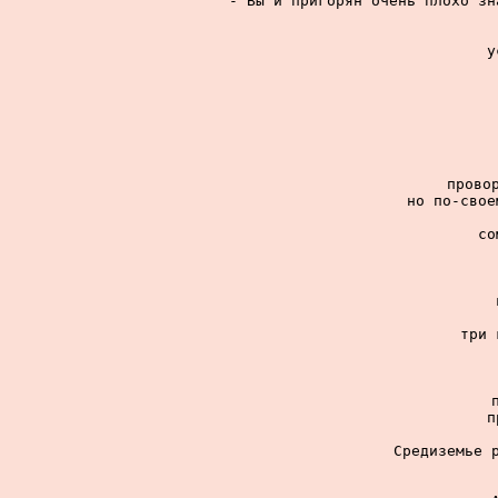
- Вы и пригорян очень плохо зн
у
провор
но по-свое
со
три 
п
Средиземье р