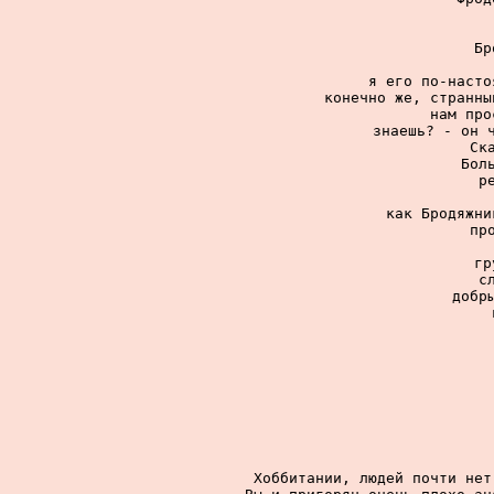
Бр
я его по-насто
конечно же, странны
нам про
знаешь? - он ч
Ск
Бол
р
как Бродяжни
пр
гр
с
добр
Хоббитании, людей почти нет