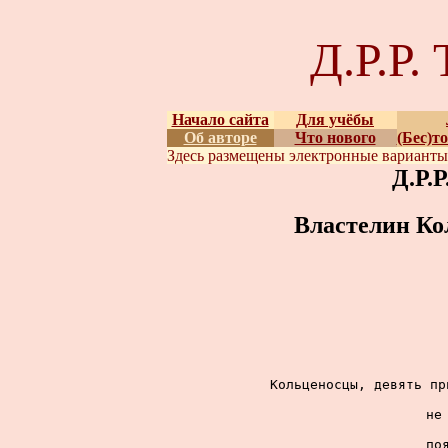
Д.Р.Р
Начало сайта
Для учёбы
Об авторе
Что нового
(Бес)т
Здесь размещены
электронные вариант
Д.Р.
Властелин Ко
Кольценосцы, девять пр
не
по