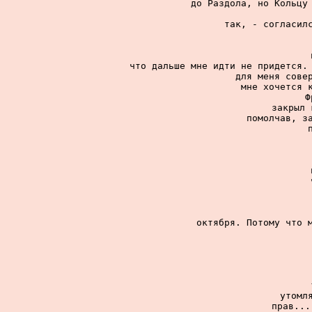
до Раздола, но Кольцу 
так, - согласилс
что дальше мне идти не придется. 
для меня совер
мне хочется к
Ф
закрыл 
помолчав, за
октября. Потому что м
утомля
прав...