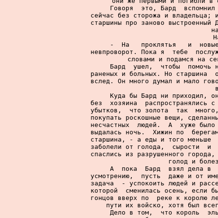
они же первыми и погибли в 
     Говоря  это, Бард  вспомнил 
сейчас без сторожа и владельца; и
старшины про заново выстроенный Д
н
     Н
     -  На   проклятья   и  новые
невпроворот. Пока я  тебе  послуж
словами и подамся на се
     Бард  ушел,  чтобы  помочь н
раненых и больных. Но старшина  о
вслед. Он много думал и мало гово
     Куда бы Бард ни приходил, он
без  хозяина  распространялись с 
убытков,  что золота  так  много,
покупать роскошные вещи, сделанны
несчастных  людей.  А  хуже было 
выдалась ночь.  Хижин по  берегам
старшина, - а еды и того меньше  
заболели от голода,  сырости  и  
спаслись из разрушенного города, 
голод и болез
     А  пока  Бард  взял дела в  
усмотрению,  пусть  даже и от име
задача  - успокоить людей и рассе
которой  сменилась осень, если бы
гонцов вверх по  реке к королю ле
пути их войско, хотя был всег
     Дело в том,  что король  эль