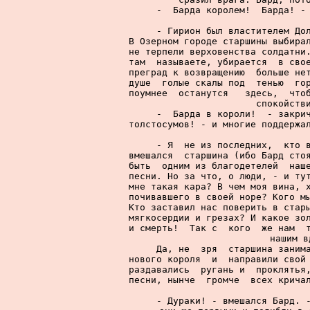
     -  Барда королем!  Барда! - 
     - Гирион был властителем Дол
В Озерном городе старшины выбирал
не терпели верховенства солдатни.
там  называете, убирается  в свое
преград к возвращению  больше нет
душе  голые скалы под  тенью  гор
поумнее  останутся   здесь,  чтоб
спокойстви
     -  Барда в короли!  - закрич
толстосумов! - и многие поддержал
     - Я  не из последних,  кто в
вмешался  старшина (ибо Бард стоя
быть  одним из благодетелей  наше
песни. Но за что, о люди, - и тут
мне такая кара? В чем моя вина, х
почивавшего в своей норе? Кого мы
Кто заставил нас поверить в стары
мягкосердии и грезах? И какое зол
и смерть!  Так с  кого  же нам  т
нашим в
     Да, не  зря  старшина занима
нового короля  и  направили свой 
раздавались  ругань и  проклятья,
песни, нынче  громче  всех кричал
     - Дураки! - вмешался Бард. -