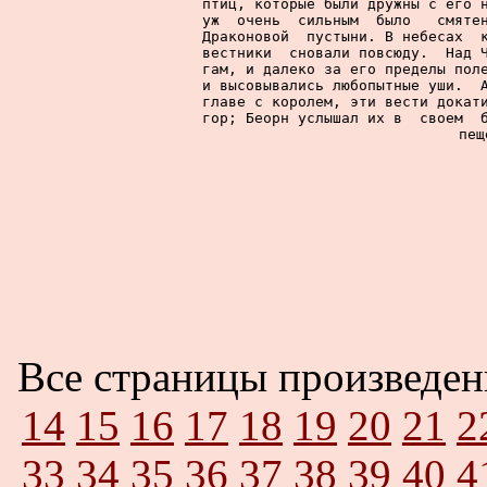
птиц, которые были дружны с его н
уж  очень  сильным  было   смятен
Драконовой  пустыни. В небесах  к
вестники  сновали повсюду.  Над Ч
гам, и далеко за его пределы поле
и высовывались любопытные уши.  А
главе с королем, эти вести докати
гор; Беорн услышал их в  своем  б
пещ
Все страницы произведе
14
15
16
17
18
19
20
21
2
33
34
35
36
37
38
39
40
4