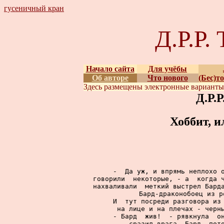
гусеничный кран
Д.Р.Р
Начало сайта
Для учёбы
Об авторе
Что нового
(Бес)т
Здесь размещены
электронные вариант
Д.Р.
Хоббит, и
     -  Да уж, и впрямь неплохо о
говорили  некоторые, - а  когда ч
нахваливали  меткий выстрел Барда
Бард-драконобоец из р
     И  тут посреди разговора из 
на лице и на плечах - черны
     - Бард  жив!  - рявкнула  он
сразил врага. Бард, пото