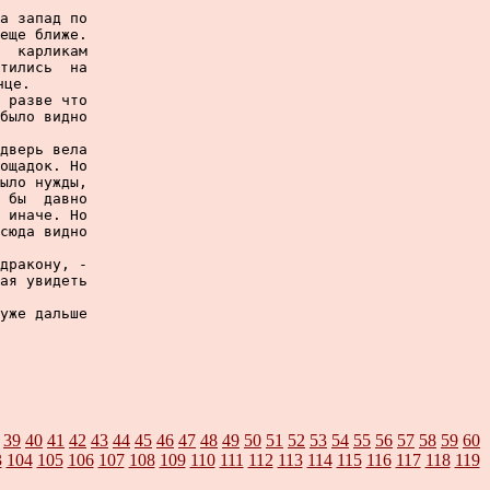
а запад по

еще ближе.

  карликам

тились  на

це.

 разве что

было видно

дверь вела

ощадок. Но

ыло нужды,

 бы  давно

 иначе. Но

сюда видно

дракону, -

ая увидеть

уже дальше

39
40
41
42
43
44
45
46
47
48
49
50
51
52
53
54
55
56
57
58
59
60
3
104
105
106
107
108
109
110
111
112
113
114
115
116
117
118
119