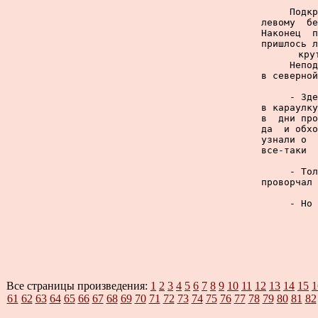
     Подкр
левому  бе
Наконец  п
пришлось л
кру
     Непод
в северной
     - Зде
в караулку
в  дни про
да  и обхо
узнали о  
все-таки  
     - Тол
проворчал 
     - Но 
Все страницы произведения:
1
2
3
4
5
6
7
8
9
10
11
12
13
14
15
1
61
62
63
64
65
66
67
68
69
70
71
72
73
74
75
76
77
78
79
80
81
82