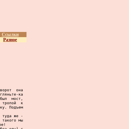
Ссылки
Разное
ворот  она

гляньте-ка

был  мост,

 тропой  к

ку. Подъем

 туда же -

 такого мы

е!

без еды) с
