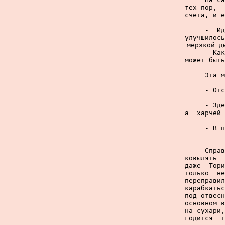
тех пор,  
счета, и е
     -  Ид
улучшилось
мерзкой д
     - Как
может быть
     Эта м
     - Отс
     - Зде
а  харчей 
     - В п
     Справ
ковылять  
даже  Тори
только  не
переправил
карабкатьс
под отвесн
основном в
на сухари,
годится  т