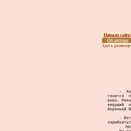
Начало сайт
Об авторе
Здесь размещ
     -  Хо
тянется  п
вниз. Река
ведущий  к
Вороньей В
     - Вот
карабкатьс
пр
     На са