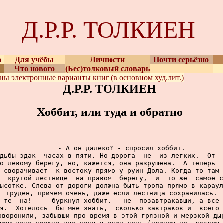
Д.Р.Р. ТОЛКИЕН
а
Для учёбы
Личности
Почти серьёзно
Что нового
(Бес)толковый словарь
ены
электронные варианты
книг (в основном худ.лит.)
Д.Р.Р. ТОЛКИЕН
Хоббит, или туда и обратно
     - А он далеко? - спросил хоббит.

дьбы эдак  часах в пяти. Но дорога  не  из легких.  От  
о левому берегу, но, кажется, она разрушена.  А теперь  
 сворачивает  к востоку прямо у руин Дола. Когда-то там 
  крутой лестнице  на правом  берегу,  и  то же  самое с
ысотке. Слева от дороги должна быть тропа прямо в караул
труден, причем очень, даже если лестница сохранилась.

 те  на!  -  буркнул хоббит. - не  позавтракавши, а все 
я.  Хотелось  бы мне знать,  сколько завтраков и  всего 
оворонили, забывши про время в этой грязной и мерзкой дыр
мом деле прошло две ночи и один день (причем не  совсем 