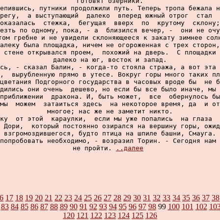
готовят озерники.

епившись, путники продолжили путь. Теперь тропа бежала н
регу,  а выступающий  далеко  вперед южный отрог  стал  
оказалась  стежка,  бегущая  вверх  по  крутому  склону;
езть по одному, пока, - а  близился вечер, -  они не очу
том гребне и не увидели склоняющееся к закату зимнее солн
алеку была площадка, ничем не огороженная с трех сторон,
 стене открывался проем,  похожий на дверь.  С площадки 
далеко на юг, восток и запад.

сь, - сказал Балин, - когда-то стояла стража, а вот эта 
,  вырубленную прямо в утесе. Вокруг горы много таких пл
цветания Подгорного государства в часовых вроде бы  не б
дились они очень  дешево, но если бы все было иначе, мы 
приближении  дракона. И, быть может,  все  обернулось бы
мы  можем  затаиться здесь  на некоторое время, да  и от
многое; нас же не заметит никто.

ку  от этой  караулки,  если мы уже попались  на глаза  
 Дори,  который постоянно озирался на вершину горы, ожид
взгромоздившегося, будто птица на шпиле башни, Смауга.

попробовать необходимо, - возразил Торин. - Сегодня нам 
не пройти. 
..далее
6
17
18
19
20
21
22
23
24
25
26
27
28
29
30
31
32
33
34
35
36
37
38
83
84
85
86
87
88
89
90
91
92
93
94
95
96
97
98
99
100
101
102
10
120
121
122
123
124
125
126