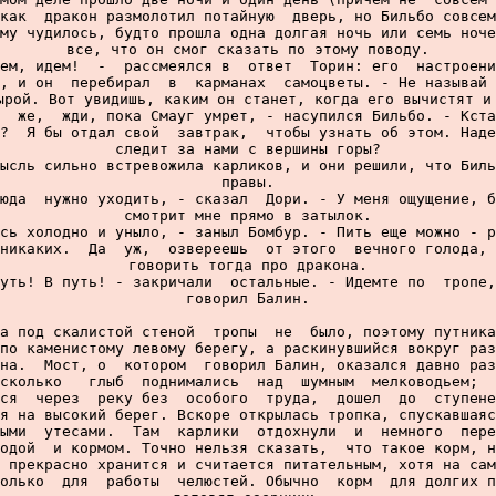
как  дракон размолотил потайную  дверь, но Бильбо совсем
му чудилось, будто прошла одна долгая ночь или семь ноче
все, что он смог сказать по этому поводу.

ем, идем!  -  рассмеялся в  ответ  Торин: его  настроени
, и он  перебирал  в  карманах  самоцветы. - Не называй 
ырой. Вот увидишь, каким он станет, когда его вычистят и 
  же,  жди, пока Смауг умрет, - насупился Бильбо. - Кста
?  Я бы отдал свой  завтрак,  чтобы узнать об этом. Наде
следит за нами с вершины горы?

ысль сильно встревожила карликов, и они решили, что Биль
правы.

юда  нужно уходить, - сказал  Дори. - У меня ощущение, б
смотрит мне прямо в затылок.

сь холодно и уныло, - заныл Бомбур. - Пить еще можно - р
никаких.  Да  уж,  озвереешь  от этого  вечного голода, 
говорить тогда про дракона.

уть! В путь! - закричали  остальные. - Идемте по  тропе,
говорил Балин.

а под скалистой стеной  тропы  не  было, поэтому путника
по каменистому левому берегу, а раскинувшийся вокруг раз
на.  Мост, о  котором  говорил Балин, оказался давно раз
сколько   глыб  поднимались  над  шумным  мелководьем;  
ся  через  реку без  особого  труда,  дошел  до  ступене
я на высокий берег. Вскоре открылась тропка, спускавшаяс
ыми  утесами.  Там  карлики  отдохнули  и  немного  пере
одой  и кормом. Точно нельзя сказать,  что такое корм, н
 прекрасно хранится и считается питательным, хотя на сам
олько  для  работы  челюстей. Обычно  корм  для долгих п