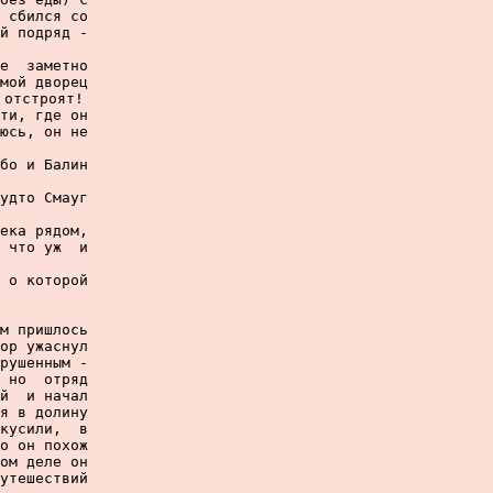
 сбился со

й подряд -

е  заметно

мой дворец

отстроят!

ти, где он

юсь, он не

бо и Балин

удто Смауг

ека рядом,

 что уж  и

 о которой

м пришлось

ор ужаснул

рушенным -

 но  отряд

й  и начал

я в долину

кусили,  в

о он похож

ом деле он

утешествий
