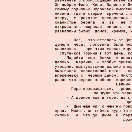
разузнать о происходящем возле юж
Он выбрал Фили, Кили, Балина и Би
самому подножью Вороновой высотки
низины, где в старые  времена сто
озеру,  с грохотом  преодолевая  
скалистые  берега,  а  за   ее  п
открывалась  широкая  низина,  за
развалины былых  домов, храмов, к
     -  Все,  что осталось от Дол
шумели  леса,  логовина  была пло
колоколов, - при этих словах карл
спутников Торина в тот день, ко
     Подойти  еще  ближе  к ворот
далеко.  Карлики  и хоббит притаи
утесами, выступавшими далеко впер
вырывался  клокотавший поток - на
вперемешку с  черным дымом. Никто
разве что редкое злобное  каркань
Балину 
     - Пора возвращаться, - решил
по душе эти черн
     - А дракон еще в горе, да к 
до
     -  Дым еще ни  о чем ни гово
прав.  Может, он сейчас куда-то в
склоне.  А  что до  дыма  и  пара
дра