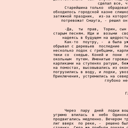
сделал все, ч
     Старейшина только  обрадовал
обходилось городской казне слишко
затяжной праздник,  из-за которог
потревожат Смауга, - решил он
    
     -Да,  ты  прав,  Торин, сын 
старым песням. Иди и  возьми  сво
надеясь в будущем на щедрость
     Как-то  поутру, -  а была уж
обрывал с деревьев  последние  ли
несколько лодок с гребцами, карли
тюки со  снедью. Коней и  пони  п
окольным  путем. Именитые горожан
карликами на ступенях ратуши, беж
на помостах, высовывались из окон
погрузились в воду, и лодки, увоз
Приключения, устремились на север
глубоко не
      Г
     Через  пару  дней  лодки вош
угрюмо  впилась  в  небо  Одинока
продвигались медленно. Вечером тр
лиг вверх  по реке, -  решено был
стоянку. Сюда же прибыли лошади с