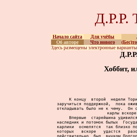
Д.Р.Р
Начало сайта
Для учёбы
Об авторе
Что нового
(Бес)т
Здесь размещены
электронные вариант
Д.Р.
Хоббит, и
     К концу  второй  недели Тори
заручиться поддержкой,  пока ожив
откладывать было не к чему.  Он с
карлы вскоре
     Впервые  старейшина удивился
наследник и потомок былых  Госуда
карлики  осмелятся  так близко по
которых   вскоре   удастся   разо
действительно  был  внуком Подгор