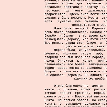
привели  и пони  для  карликов. К
остальное спрятали в палатку; ник
пустошах  под  тенью   драконова 
пророчества. Здесь было легче пов
охранять было незачем. Места  эти
Хотя   сумерки  уже  сменила   но
возвращаться в Озе
     Ночь была холодной. Карлики 
день поход продолжился. Позади вс
Бильбо  и Балин,  в то время как 
разведывали дорогу, ибо пути совс
Быстрянки, отряд все  ближе  и  б
где-то на юге и, казал
     Дорога была  изнурительной, 
смеялся,  молчали  струны  арф,  
старыми песнями Озерного города, 
поход  близится  к  концу,  приче
становились все более  запущенным
Торин, здесь когда-то зеленели пр
Вокруг  - лишь искореженные и поч
Ни единого  деревца. Ни одного ку
карлики же прибыл
     Отряд благополучно  достиг  
знать  о  драконе, кроме  разора 
темная  горная  громада.  Первый 
южного отрога - Вороновой высотке
никто  не посмел залезть на скалу
искать  в  западном подкряжье пот