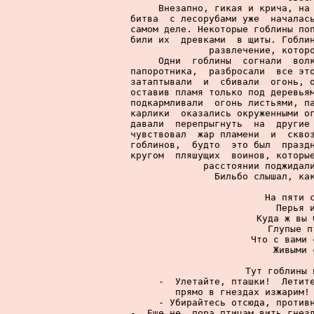
     Внезапно, гикая и крича, на 
битва  с лесорубами уже  началась
самом деле. Некоторые гоблины поп
били их  древками  в щиты. Гоблин
развлечение, которо
     Одни  гоблины  согнали  волк
папоротника,  разбросали  все это
затаптывали  и  сбивали  огонь, о
оставив пламя только под деревьям
подкармливали  огонь листьями, па
карлики  оказались окруженными ог
давали  перепрыгнуть  на  другие 
чувствовал  жар пламени  и  сквоз
гоблинов,  будто  это был  праздн
кругом  пляшущих  воинов, которые
расстоянии поджидали
     Бильбо слышал, как
     На пяти с
     Перья и
     Куда ж вы 
     Глупые п
     Что с вами 
     Живыми 
     Тут гоблины 
     -  Улетайте, пташки!  Летите
прямо в гнездах изжарим! 
     - Убирайтесь отсюда, противн
-  Еще не  пора птицам вить гнезд