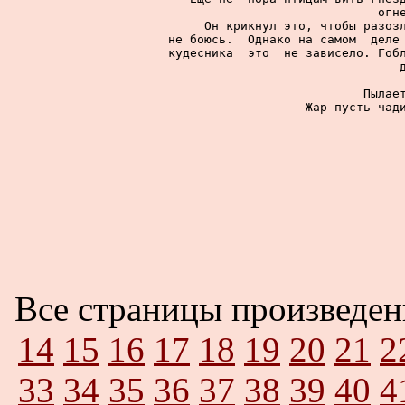
огн
     Он крикнул это, чтобы разозл
не боюсь.  Однако на самом  деле 
кудесника  это  не зависело. Гобл
     Пылает
     Жар пусть чад
Все страницы произведе
14
15
16
17
18
19
20
21
2
33
34
35
36
37
38
39
40
4