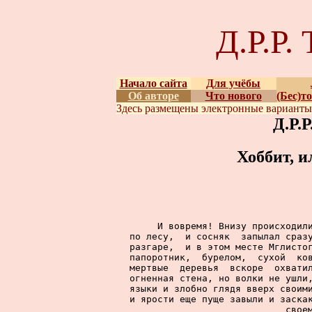
Д.Р.Р
Начало сайта
Для учёбы
Об авторе
Что нового
(Бес)т
Здесь размещены
электронные вариант
Д.Р.
Хоббит, и
     И вовремя! Внизу происходили
по лесу,  и сосняк  запылал сразу
разгаре,  и в этом месте Мглистог
папоротник,  бурелом,  сухой  ков
мертвые  деревья  вскоре  охватил
огненная стена, но волки не ушли,
языки и злобно глядя вверх своими
и ярости еще пуще завыли и заскак
свое