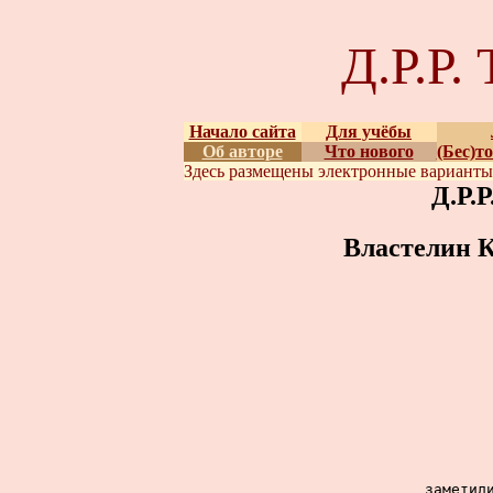
Д.Р.Р
Начало сайта
Для учёбы
Об авторе
Что нового
(Бес)т
Здесь размещены
электронные вариант
Д.Р.
Властелин К
заметили