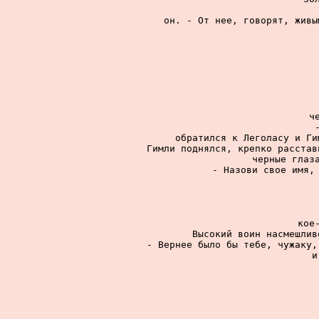
он. - От нее, говорят, живы
ч
обратился к Леголасу и Ги
Гимли поднялся, крепко расстав
черные глаза
- Назови свое имя, 
кое
Высокий воин насмешлив
- Вернее было бы тебе, чужаку,
и