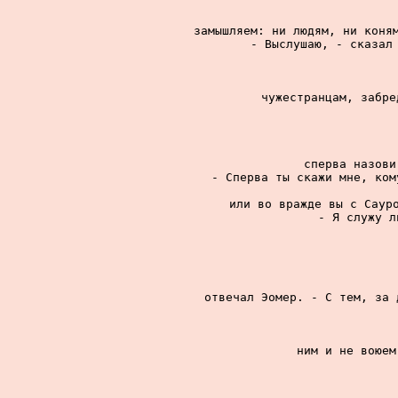
замышляем: ни людям, ни коням
- Выслушаю, - сказал 
чужестранцам, забре
сперва назови
- Сперва ты скажи мне, ком
или во вражде вы с Сауро
- Я служу л
отвечал Эомер. - С тем, за 
ним и не воюем