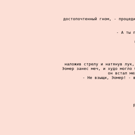
достопочтенный гном, - процеди
- А ты п
наложив стрелу и натянув лук,
Эомер занес меч, и худо могло 
он встал ме
- Не взыщи, Эомер! - в