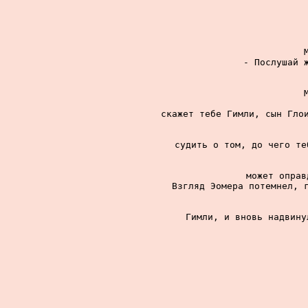
- Послушай ж
скажет тебе Гимли, сын Глои
судить о том, до чего те
может оправ
Взгляд Эомера потемнел, г
Гимли, и вновь надвину