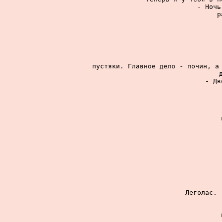
- Ночь
р
пустяки. Главное дело - почин, а 
- Дв
Леголас. 