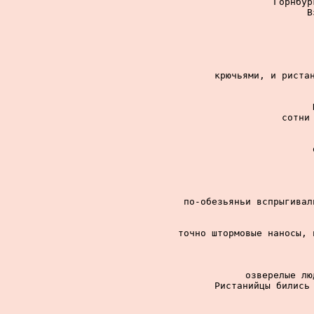
Горнбур
В
крючьями, и ристан
сотни 
по-обезьяньи вспрыгивал
точно штормовые наносы, 
озверелые лю
Ристанийцы бились 