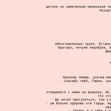
дотоле не замеченная маленькая че
Казад!
обезглавленных трупа. Осталь
Арагорн, почуяв недоброе, в
Дв
Наконец Эомер, улучив ми
- Спасибо тебе, Гимли, сын
отправился с нами на вылазку. Но 
что это
- Да хотел прогуляться, сон ст
- уж больно здоровы эти горцы. Ну
ор
- Теперь я у тебя в н