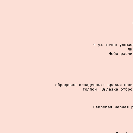
я уж точно уложил
ли
Небо расчи
обрадовал осажденных: вражьи полч
толпой. Вылазка отбро
Свирепая черная р