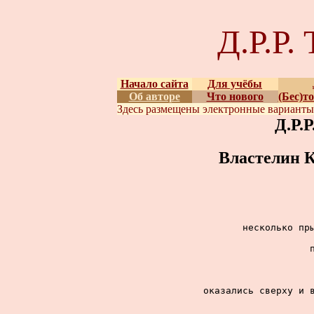
Д.Р.Р
Начало сайта
Для учёбы
Об авторе
Что нового
(Бес)т
Здесь размещены
электронные вариант
Д.Р.
Властелин К
несколько пры
оказались сверху и в