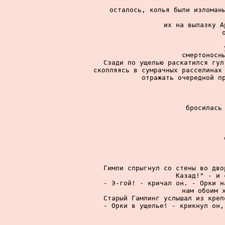
осталось, копья были изломаны
их на вылазку А
смертоносны
Сзади по ущелью раскатился гул
скопляясь в сумрачных расселинах 
отражать очередной пр
бросилась 
Гимли спрыгнул со стены во дво
Казад!" - и 
- Э-гой! - кричал он. - Орки н
нам обоим х
Старый Гамлинг услышал из креп
- Орки в ущелье! - крикнул он,