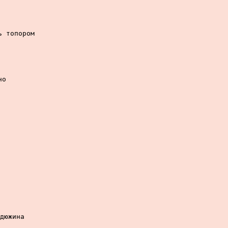
 топором

о

дюжина
