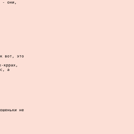
 - они,

к вот, это

-кррах,

с, а

ошеньки не
