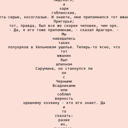
а

хари

гоблинские,

лта-серые, косоглазые. И знаете, мне припомнился тот южан
Пригорье;

тот, правда, был все же скорее человек, чем орк.

- Да, я его тоже припоминаю, - сказал Арагорн. -

Мы

навидались

таких

полуорков в Хельмовом ущелье. Теперь-то ясно, что

тот

южанин

был

шпионом

Сарумана, но стакнулся ли

он

с

Черными

Всадниками

или

соблюл

верность

здешнему хозяину - кто его знает. Да

и

то

сказать:

разве

их,
