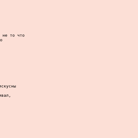
 не то что

о

скусны

вал,
