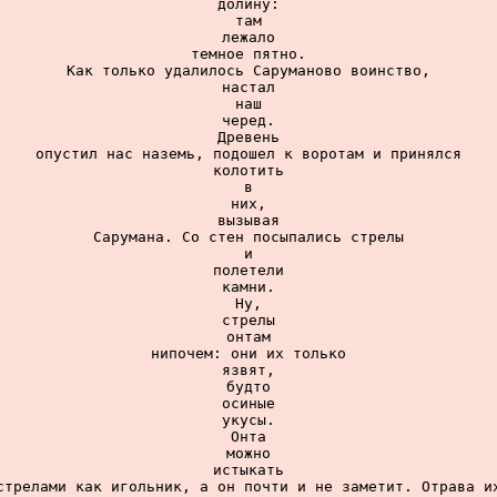
долину:

там

лежало

темное пятно.

Как только удалилось Саруманово воинство,

настал

наш

черед.

Древень

опустил нас наземь, подошел к воротам и принялся

колотить

в

них,

вызывая

Сарумана. Со стен посыпались стрелы

и

полетели

камни.

Ну,

стрелы

онтам

нипочем: они их только

язвят,

будто

осиные

укусы.

Онта

можно

истыкать

стрелами как игольник, а он почти и не заметит. Отрава их