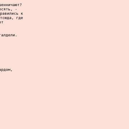
енничают?

сять, -

равились к

тсюда, где

т

алдели.

рдом,
