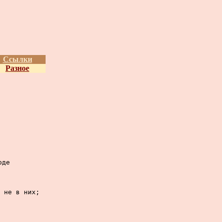
Ссылки
Разное
де

 не в них;
