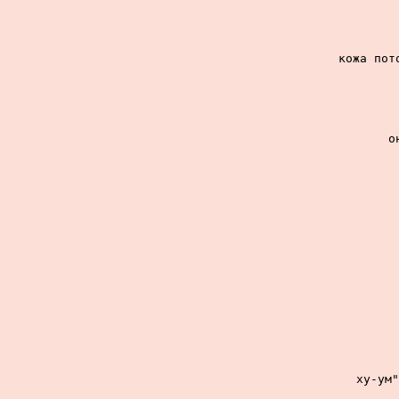
кожа пот
о
ху-ум"