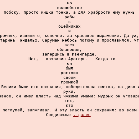
но

волшебство

побоку, просто кишка тонка, а для храбрости ему нужны

рабы

в

ошейниках

и

ремнях, извините, конечно, за красивое выражение. Да уж,
тарина Гэндальф. Саруман небось потому и прославился, чт
всех

облапошил,

запершись в Изенгарде.

- Нет, - возразил Арагорн. - Когда-то

он

был

достоин

своей

громкой

 Велики были его познания, победительна сметка, на диво и
руки,

авное, он имел власть над чужими умами: мудрых он уговари
тех,

кто

поглупей, запугивал. И эту власть он сохранил: во всем

Средиземье 
..далее