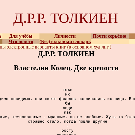
Д.Р.Р. ТОЛКИЕН
а
Для учёбы
Личности
Почти серьёзно
Что нового
(Бес)толковый словарь
ены
электронные варианты
книг (в основном худ.лит.)
Д.Р.Р. ТОЛКИЕН
Властелин Колец. Две крепости
тоже

их

димо-невидимо, при свете факелов различались их лица. Вро
бы

люди

как

кие, темноволосые - мрачные, но не злобные. Жуть-то была
страшно стало, когда пошли другие

-

росту

людского,
