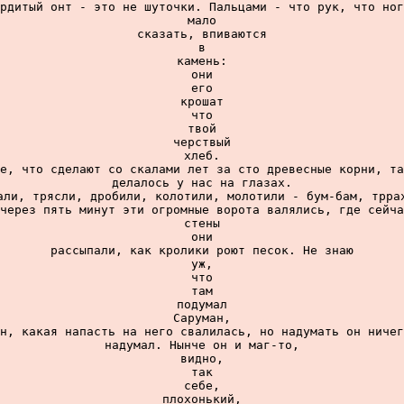
рдитый онт - это не шуточки. Пальцами - что рук, что ног
мало

сказать, впиваются

в

камень:

они

его

крошат

что

твой

черствый

хлеб.

е, что сделают со скалами лет за сто древесные корни, та
делалось у нас на глазах.

али, трясли, дробили, колотили, молотили - бум-бам, тррах
через пять минут эти огромные ворота валялись, где сейча
стены

они

рассыпали, как кролики роют песок. Не знаю

уж,

что

там

подумал

Саруман,

н, какая напасть на него свалилась, но надумать он ничег
надумал. Нынче он и маг-то,

видно,

так

себе,

плохонький,
