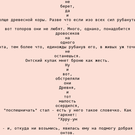
не

берет,

да

и

олще древесной коры. Разве что если изо всех сил рубануть
-

вот топоров они не любят. Много, однако, понадобится

дровосеков

на

одного

нта, тем более что, единожды рубанув его, в живых уж точн
не

останешься.

Онтский кулак мнет броню как жесть.

Ну

и

вот,

обстреляли

они

Древня,

и

тот

малость

осердился,

"поспешничать" стал - есть у него такое словечко. Как

гаркнет:

"Хрру-ум

-

 - и, откуда ни возьмись, явилась ему на подмогу добрая 
онтов.
