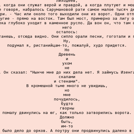
лиходеев,

, когда они служат верой и правдой, а когда плутуют и мош
е говоря, набралось Сарумановой рати самое малое тысяч де
ри. - Час или около того выходили они из ворот. Одни отп
угие - прямо на восток. Там был мост, примерно за лигу о
ека глубоко уходит в каменное русло. Да вон он, что там о
него

осталось:

танешь, отсюда видно. Они сипло орали песни, гоготали и г
Ну,

подумал я, ристанийцам-то, пожалуй, худо придется.

Но

Древень

и

ухом

не

. Он сказал: "Нынче мне до них дела нет. Я займусь Изенга
скалами

и стенами".

В кромешной тьме много не увидишь,

но

мне

почудилось,

будто

гворны

помалу двинулись на юг, как только затворились ворота.

Должно

быть,

им-то

было дело до орков. А поутру они продвинулись далеко в
