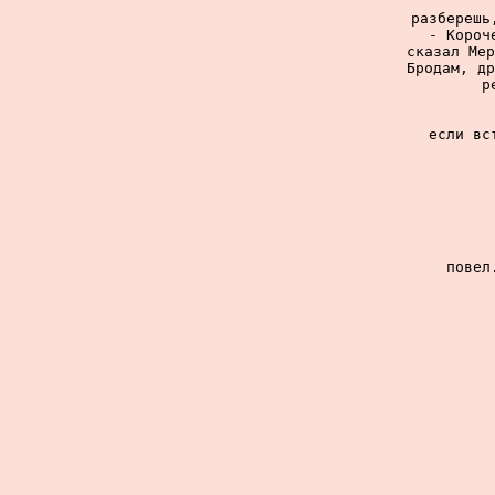
разберешь
- Короч
сказал Мер
Бродам, др
р
если вс
повел