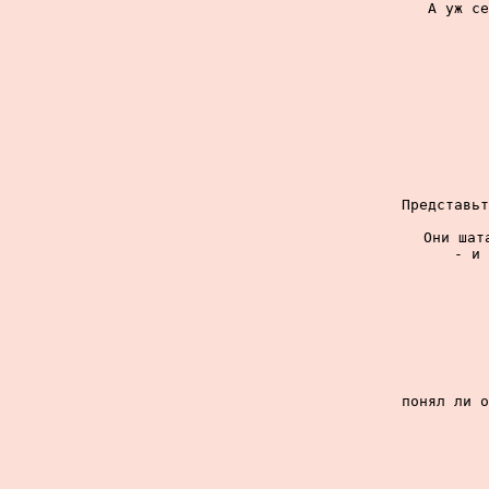
А уж се
Представьт
Они шат
- и 
понял ли о