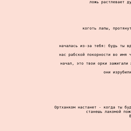
ложь растлевает ду
коготь лапы, протянут
началась из-за тебя: будь ты вд
нас рабской покорности во имя ч
начал, это твои орки зажигали 
они изрубили
Ортханком настанет - когда ты буд
станешь лакомой пож