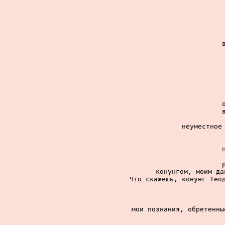
неуместное 
конунгом, моим да
Что скажешь, конунг Теод
мои познания, обретенны