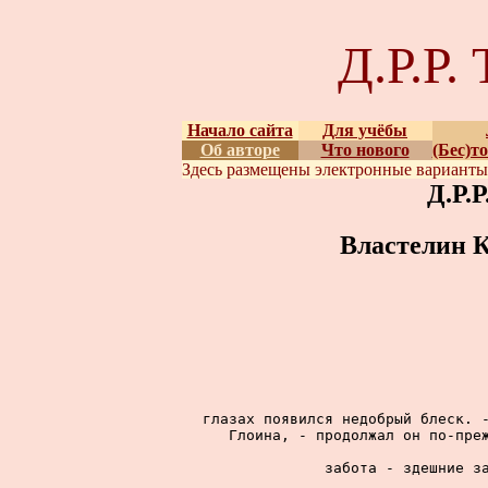
Д.Р.Р
Начало сайта
Для учёбы
Об авторе
Что нового
(Бес)т
Здесь размещены
электронные вариант
Д.Р.
Властелин К
глазах появился недобрый блеск. -
Глоина, - продолжал он по-преж
забота - здешние за