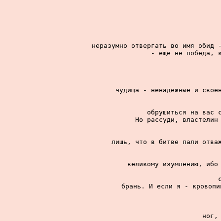
неразумно отвергать во имя обид -
- еще не победа, к
чудища - ненадежные и своен
обрушиться на вас с
Но рассуди, властелин 
лишь, что в битве пали отваж
великому изумлению, ибо 
брань. И если я - кровопи
ног,