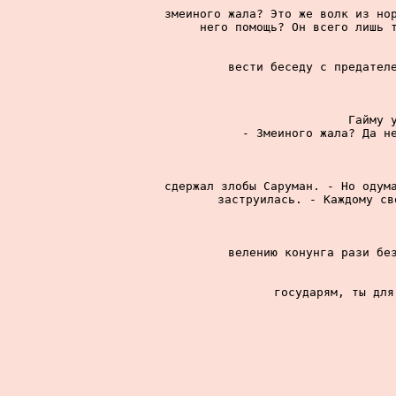
змеиного жала? Это же волк из нор
него помощь? Он всего лишь т
вести беседу с предателе
Гайму у
- Змеиного жала? Да не
сдержал злобы Саруман. - Но одума
заструилась. - Каждому св
велению конунга рази без
государям, ты для