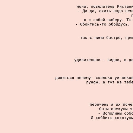
ночи: повелитель Ристани
- Да-да, ехать надо нем
я с собой заберу. Ты 
- Обойтись-то обойдусь, 
так с ними быстро, пря
удивительно - видно, в де
дивиться нечему: сколько уж веков
луною, а тут на тебе
перечень я их поме
Онты-опекуны я
- Исполины собо
И хоббиты-хохотун