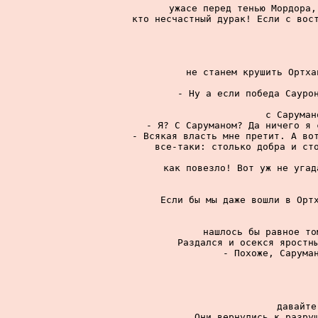
ужасе перед тенью Мордора,
кто несчастный дурак! Если с вост
не станем крушить Ортха
- Ну а если победа Саурон
с Саруман
- Я? С Саруманом? Да ничего я 
- Всякая власть мне претит. А вот
все-таки: столько добра и сто
как повезло! Вот уж не угад
Если бы мы даже вошли в Ортх
нашлось бы равное то
Раздался и осекся яростны
- Похоже, Саруман
давайте
Они вернулись к разруш