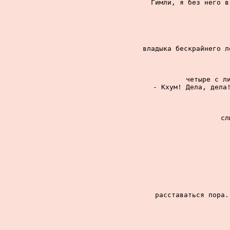
Гимли, я без него в
владыка бескрайнего л
четыре с ли
- Кхум! Дела, дела!
сл
расставаться пора.