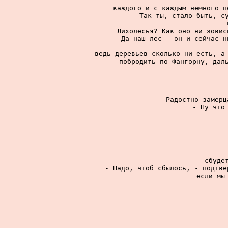
каждого и с каждым немного п
- Так ты, стало быть, су
Лихолесья? Как оно ни зовис
- Да наш лес - он и сейчас н
ведь деревьев сколько ни есть, а 
побродить по Фангорну, даль
Радостно замерц
- Ну что 
сбудет
- Надо, чтоб сбылось, - подтве
если мы 