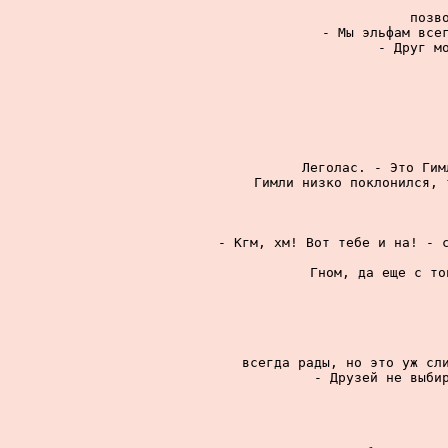
позв
- Мы эльфам всег
- Друг мо
Леголас. - Это Гим
Гимли низко поклонился, 
- Кгм, хм! Вот тебе и на! - с
Гном, да еще с то
всегда рады, но это уж сли
- Друзей не выбир