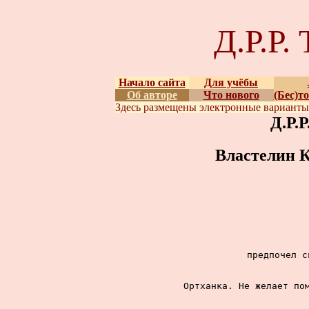
Д.Р.Р
Начало сайта
Для учёбы
Об авторе
Что нового
(Бес)т
Здесь размещены
электронные вариант
Д.Р.
Властелин К
предпочел с
Ортханка. Не желает пом