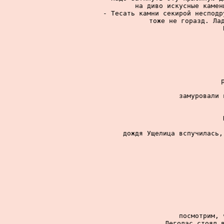
на диво искусные камен
- Тесать камни секирой несподр
тоже не горазд. Лад
замуровали 
дождя Ущелица вспучилась,
посмотрим, 
Леголас стоял в