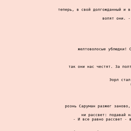
теперь, в свой долгожданный и в
вопят они. -
желтоволосые ублюдки! С
так они нас честят. За полт
Эорл стал
рознь Саруман разжег заново,
ни рассвет: подавай н
- И все равно рассвет - в