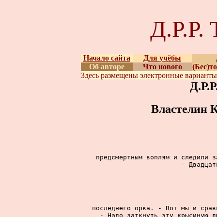
Д.Р.Р
Начало сайта
Для учёбы
Об авторе
Что нового
(Бес)т
Здесь размещены
электронные вариант
Д.Р.
Властелин К
предсмертным воплям и следили з
- Двадцат
последнего орка. - Вот мы и срав
- Надо заткнуть эту крысиную д