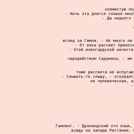
холмистую ок
- Ночь эта длится словно мног
- Да недолго 
вслед за Гимли. - Но много ли 
- От века рассвет приноси
- Этой изенгардской нечисти
чародейством Сарумана, - им 
тоже рассвета не испугаю
- Слышать-то слышу, - отозвалс
не человеческие, а
-
Гамлинг. - Дунландский это язык, 
всюду на западе Ристании. 