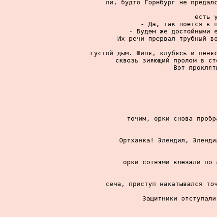
ли, будто Горнбург не предалс
есть у
- Да, так поется в п
- Будем же достойными е
Их речи прервал трубный во
густой дым. Шипя, клубясь и пеняс
сквозь зияющий пролом в ст
- Вот проклят
точим, орки снова пробр
Ортханка! Элендил, Эленди
орки сотнями влезали по 
сеча, приступ накатывался точ
Защитники отступали