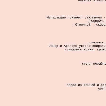
Нападающие покамест отхлынули -
- Двадцать 
- Отлично! - сказа
пришлось 
Эомер и Арагорн устало опирали
слышались крики, грохо
стоял незыбле
завал из камней и бре
Араг