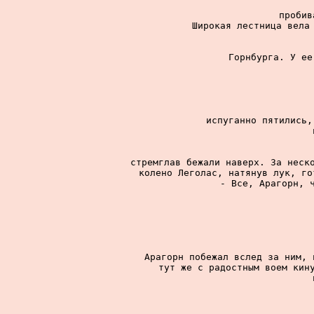
пробив
Широкая лестница вела 
Горнбурга. У ее
испуганно пятились,
стремглав бежали наверх. За неско
колено Леголас, натянув лук, го
- Все, Арагорн, ч
Арагорн побежал вслед за ним, 
тут же с радостным воем кину