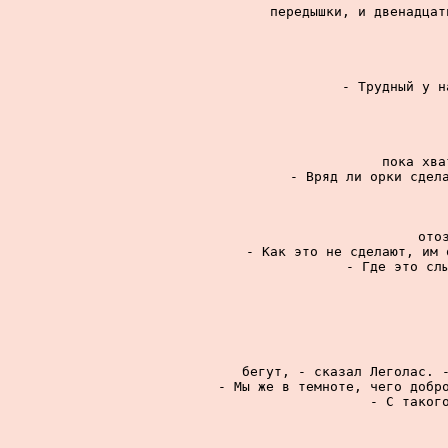
передышки, и двенадцат
- Трудный у н
пока хва
- Вряд ли орки сдела
ото
- Как это не сделают, им 
- Где это слы
бегут, - сказал Леголас. -
- Мы же в темноте, чего добро
- С такого