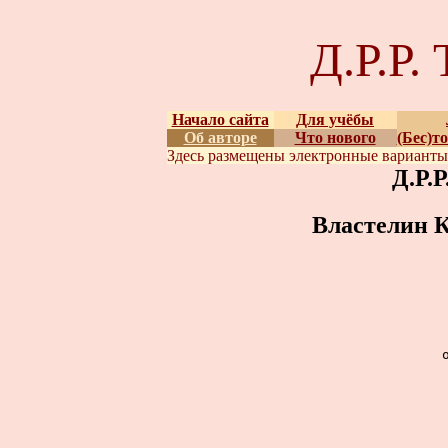
Д.Р.Р
Начало сайта
Для учёбы
Об авторе
Что нового
(Бес)т
Здесь размещены
электронные вариант
Д.Р.
Властелин К