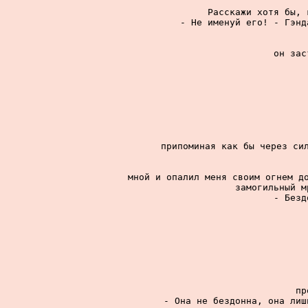
Расскажи хотя бы, 
- Не именуй его! - Гэнд
он зас
припоминая как бы через сил
мной и опалил меня своим огнем до
замогильный м
- Безд
пр
- Она не бездонна, она лиш