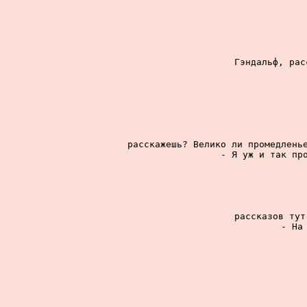
Гэндальф, рас
расскажешь? Велико ли промедленье
- Я уж и так про
рассказов тут
- На