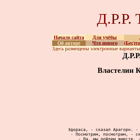
Д.Р.Р
Начало сайта
Для учёбы
Об авторе
Что нового
(Бес)т
Здесь размещены
электронные вариант
Д.Р.
Властелин К
Эдораса, - сказал Арагорн. - 
- Посмотрим, посмотрим, - ск
- Да, мы пойдем вместе, -