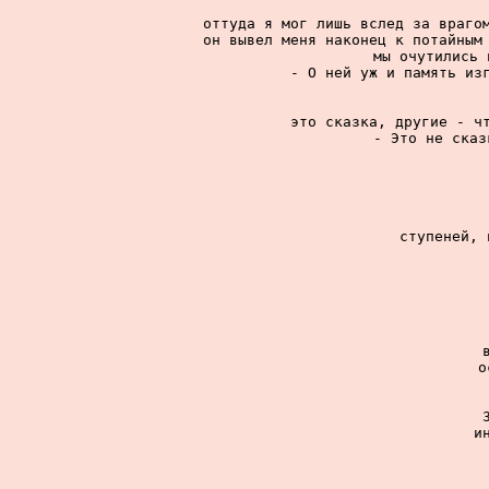
оттуда я мог лишь вслед за врагом
он вывел меня наконец к потайным 
мы очутились 
- О ней уж и память изг
это сказка, другие - чт
- Это не сказ
ступеней, 
о
и