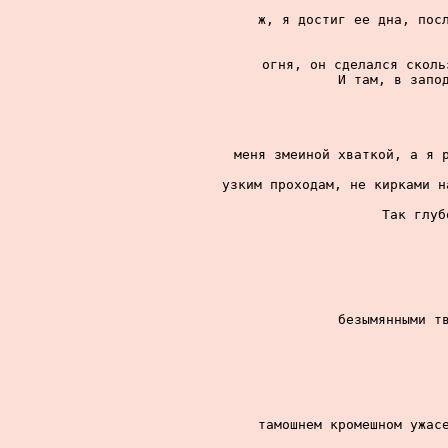
ж, я достиг ее дна, посл
огня, он сделался сколь
И там, в запод
меня змеиной хваткой, а я р
узким проходам, не кирками н
Так глуб
безымянными тв
тамошнем кромешном ужасе