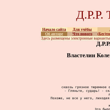
Д.Р.Р
Начало сайта
Для учёбы
Об авторе
Что нового
(Бес)т
Здесь размещены
электронные вариант
Д.Р.
Властелин Коле
сквозь грязное тюремное о
- Гляньте, сударь! - ск
Похоже, не все у него, лиходея
Это было