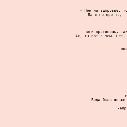
- Пей на здоровье, то
- Да я не про то, -
ноги протянешь, так
- Ах, ты вот о чем. Нет, 
по
Вода была вовсе 
непр