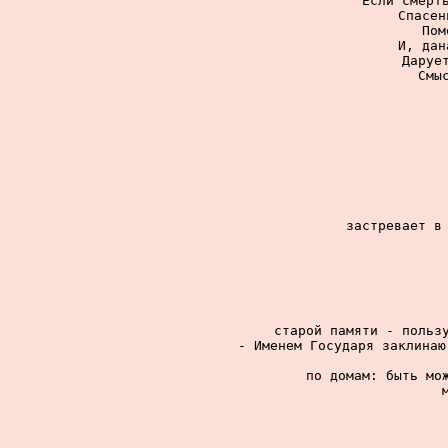
Если смерть
Спасен
Пом
И, дан
Дарует
Смы
застревает в 
старой памяти - пользу
- Именем Государя заклинаю
по домам: быть мож