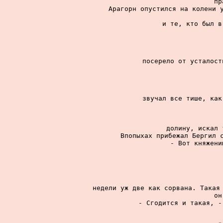
пр
Арагорн опустился на колени у
и те, кто был в
посерело от усталост
звучал все тише, как
долину, искал 
Впопыхах прибежал Бергил с
- Вот княжени
недели уж две как сорвана. Такая 
он
- Сгодится и такая, -