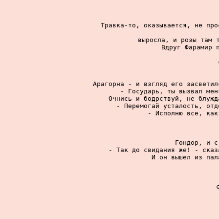
Травка-то, оказывается, не про
выросла, и розы там т
Вдруг Фарамир п
Арагорна - и взгляд его засветил
- Государь, ты вызвал мен
- Очнись и бодрствуй, не блужд
- Перемогай усталость, отд
- Исполню все, как
Гондор, и с
- Так до свидания же! - сказ
И он вышел из пал