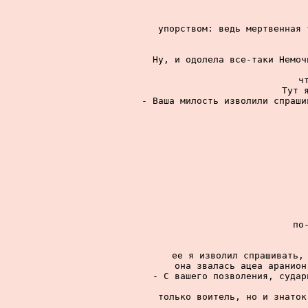
упорством: ведь мертвенная 
Ну, и одолела все-таки Немоч
ч
Тут 
- Ваша милость изволили спраши
по
ее я изволил спрашивать, 
она звалась ацеа аранион
- С вашего позволения, судар
только воитель, но и знаток