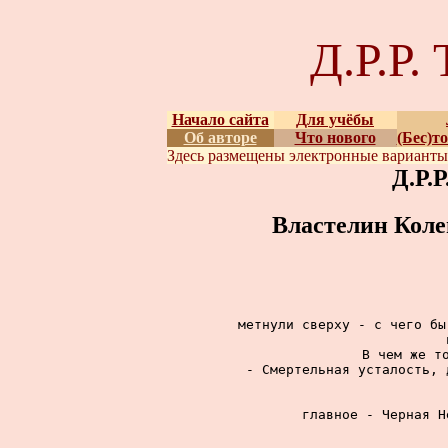
Д.Р.Р
Начало сайта
Для учёбы
Об авторе
Что нового
(Бес)т
Здесь размещены
электронные вариант
Д.Р.
Властелин Коле
метнули сверху - с чего бы
В чем же то
- Смертельная усталость, 
главное - Черная Н