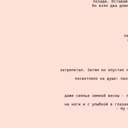
позади. Оставай
Он взял два длин
п
затрепетал. Затем он опустил л
посветлело на душе: пах
даже сиянье земной весны - л
на ноги и с улыбкой в глазах
- Ну 