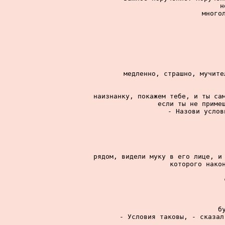
н
многол
медленно, страшно, мучите
наизнанку, покажем тебе, и ты сам
если ты не примеш
- Назови услов
рядом, видели муку в его лице, и 
которого након
б
- Условия таковы, - сказал