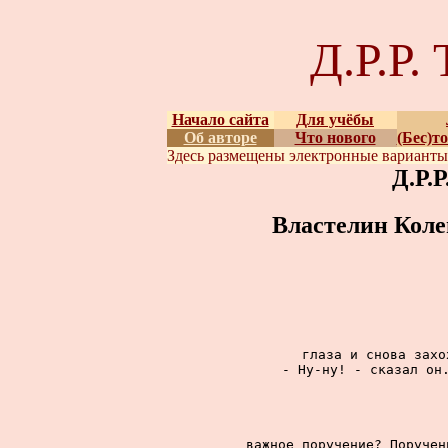
Д.Р.Р
Начало сайта
Для учёбы
Об авторе
Что нового
(Бес)т
Здесь размещены
электронные вариант
Д.Р.
Властелин Коле
глаза и снова захо
- Ну-ну! - сказал он.
важное поручение? Поручен