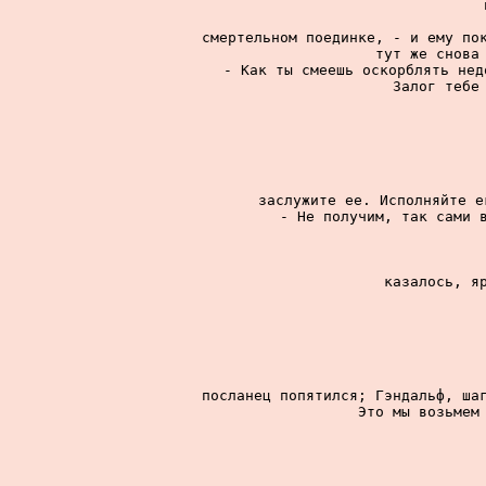
смертельном поединке, - и ему пок
тут же снова 
- Как ты смеешь оскорблять нед
Залог тебе 
заслужите ее. Исполняйте е
- Не получим, так сами в
казалось, яр
посланец попятился; Гэндальф, шаг
Это мы возьмем 