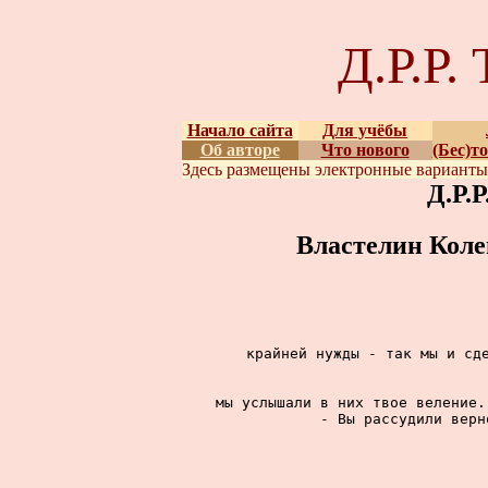
Д.Р.Р
Начало сайта
Для учёбы
Об авторе
Что нового
(Бес)т
Здесь размещены
электронные вариант
Д.Р.
Властелин Коле
крайней нужды - так мы и сде
мы услышали в них твое веление.
- Вы рассудили верн