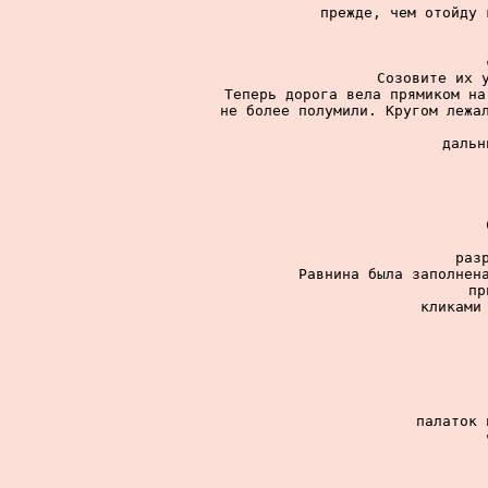
прежде, чем отойду 
Созовите их у
Теперь дорога вела прямиком на
не более полумили. Кругом лежал
дальн
раз
Равнина была заполнена
пр
кликами 
палаток 