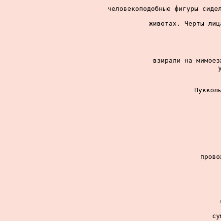
человекоподобные фигуры сидел
животах. Черты лиц
взирали на мимоез
Пукколы
прово
су