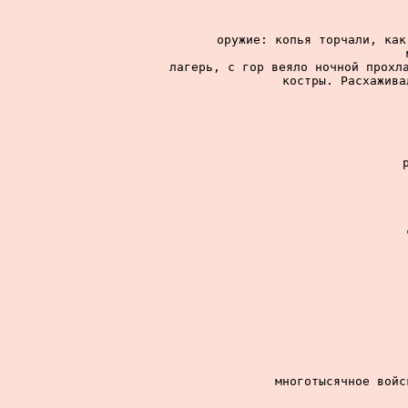
оружие: копья торчали, как
лагерь, с гор веяло ночной прохла
костры. Расхажива
многотысячное войс