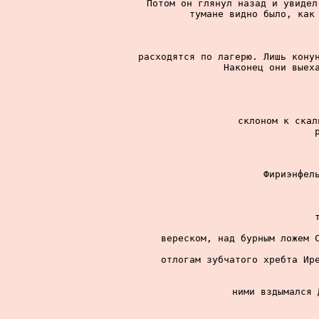
Потом он глянул назад и увидел
тумане видно было, как 
расходятся по лагерю. Лишь конун
Наконец они выеха
склоном к скал
Фириэнфель
вереском, над бурным ложем С
отлогам зубчатого хребта Ире
ними вздымался 