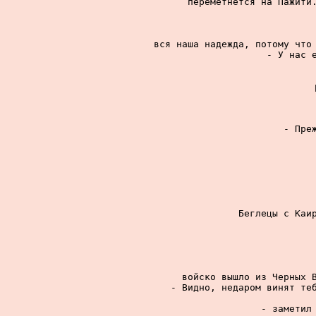
переметнется на Пажити.
вся наша надежда, потому что 
- У нас е
- Преж
Беглецы с Каир
войско вышло из Черных В
- Видно, недаром винят теб
- заметил 