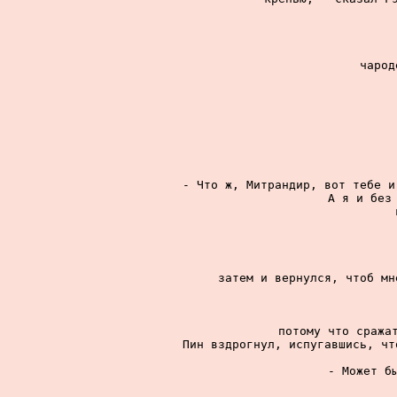
чарод
- Что ж, Митрандир, вот тебе и
А я и без 
затем и вернулся, чтоб мн
потому что сражат
Пин вздрогнул, испугавшись, чт
- Может бы