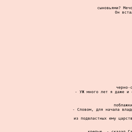
сыновьями? Мечо
Он вста
черно-с
- УЖ много лет я даже и 
поблажки
- Словом, для начала влад
из подвластных ему царств
крепью, - сказал Гэ