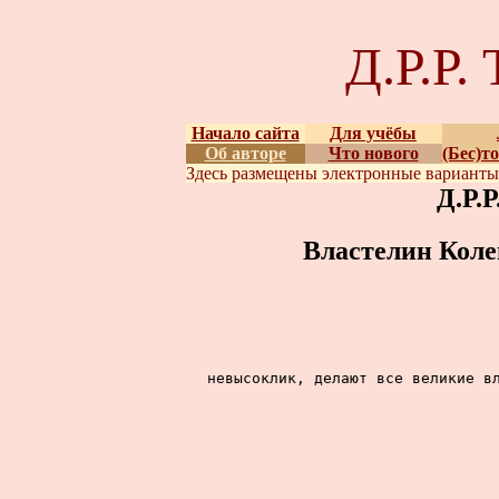
Д.Р.Р
Начало сайта
Для учёбы
Об авторе
Что нового
(Бес)т
Здесь размещены
электронные вариант
Д.Р.
Властелин Коле
невысоклик, делают все великие вл