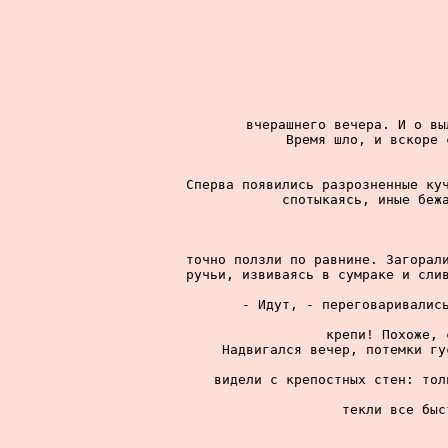
вчерашнего вечера. И о вы
Время шло, и вскоре 
Сперва появились разрозненные куч
спотыкаясь, иные бежа
точно ползли по равнине. Загорали
ручьи, извиваясь в сумраке и слив
- Идут, - переговаривались
крепи! Похоже, 
Надвигался вечер, потемки гу
видели с крепостных стен: тол
текли все быс