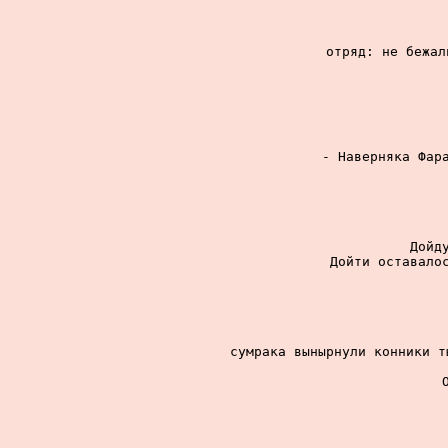
отряд: не бежал
- Наверняка Фара
Дойд
Дойти оставалос
сумрака вынырнули конники т