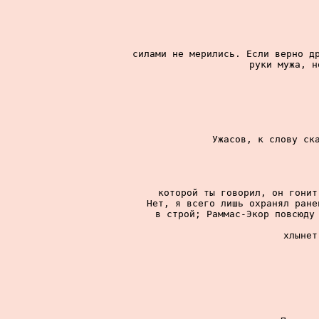
силами не мерились. Если верно др
руки мужа, н
Ужасов, к слову ска
которой ты говорил, он гонит
Нет, я всего лишь охранял ране
в строй; Раммас-Экор повсюду 
хлынет