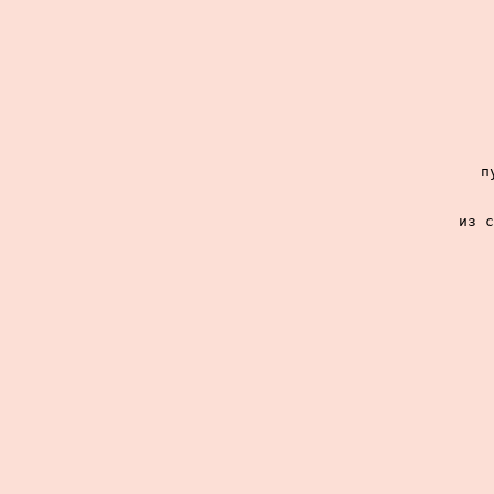
п
из с