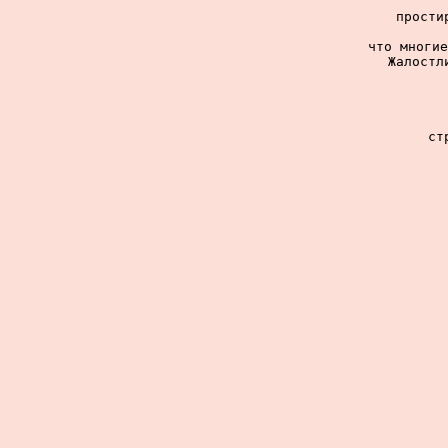
прости
что многие
Жалостл
ст