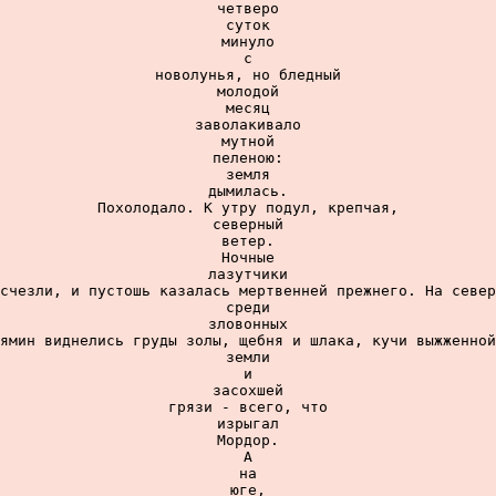
четверо

суток

минуло

с

новолунья, но бледный

молодой

месяц

заволакивало

мутной

пеленою:

земля

дымилась.

Похолодало. К утру подул, крепчая,

северный

ветер.

Ночные

лазутчики

счезли, и пустошь казалась мертвенней прежнего. На север
среди

зловонных

ямин виднелись груды золы, щебня и шлака, кучи выжженной

земли

и

засохшей

грязи - всего, что

изрыгал

Мордор.

А

на

юге,
