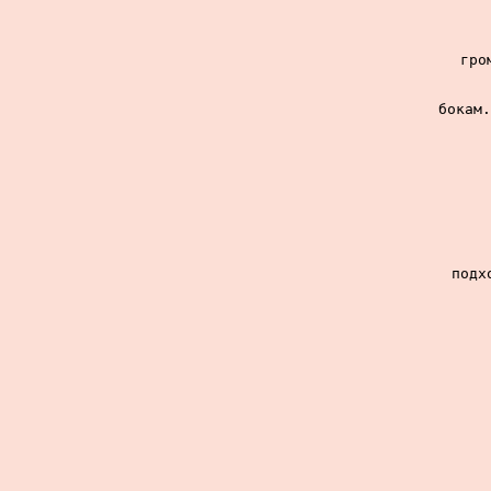
гро
бокам.
подх