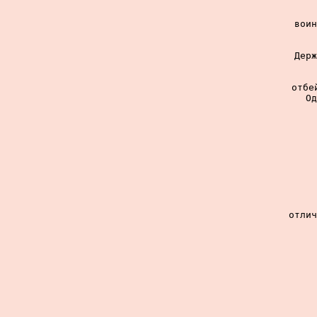
воин
Держ
отбе
Од
отлич