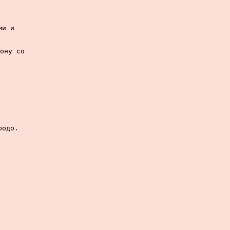
и и

ону со

одо.
