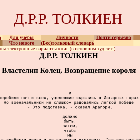
Д.Р.Р. ТОЛКИЕН
а
Для учёбы
Личности
Почти серьёзно
Что нового
(Бес)толковый словарь
ены
электронные варианты
книг (в основном худ.лит.)
Д.Р.Р. ТОЛКИЕН
Властелин Колец. Возвращение короля
и

перебили почти всех, уцелевшие скрылись в Изгарных горах.
Но военачальники не слишком радовались легкой победе.

- Это подставка, - сказал Арагорн,

-

должно

быть,

затем,

чтобы

мы

 в слабости врага и не вздумали отступить. Это они нас за