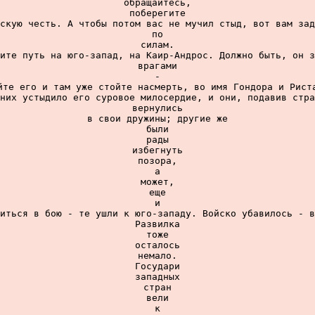
обращайтесь,

поберегите

скую честь. А чтобы потом вас не мучил стыд, вот вам зад
по

силам.

ите путь на юго-запад, на Каир-Андрос. Должно быть, он з
врагами

-

йте его и там уже стойте насмерть, во имя Гондора и Риста
них устыдило его суровое милосердие, и они, подавив стра
вернулись

в свои дружины; другие же

были

рады

избегнуть

позора,

а

может,

еще

и

иться в бою - те ушли к юго-западу. Войско убавилось - в
Развилка

тоже

осталось

немало.

Государи

западных

стран

вели

к
