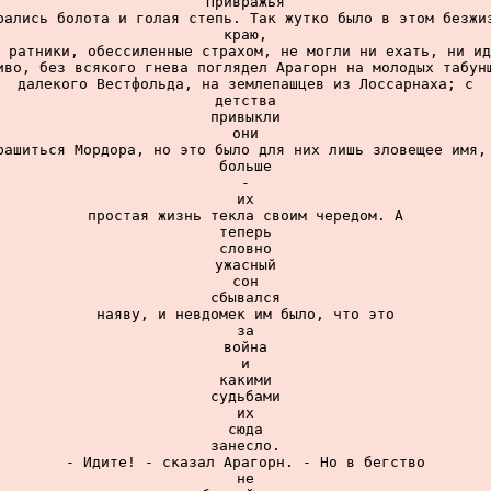
Привражья

рались болота и голая степь. Так жутко было в этом безжиз
краю,

 ратники, обессиленные страхом, не могли ни ехать, ни ид
иво, без всякого гнева поглядел Арагорн на молодых табунщ
далекого Вестфольда, на землепашцев из Лоссарнаха; с

детства

привыкли

они

рашиться Мордора, но это было для них лишь зловещее имя, 
больше

-

их

простая жизнь текла своим чередом. А

теперь

словно

ужасный

сон

сбывался

наяву, и невдомек им было, что это

за

война

и

какими

судьбами

их

сюда

занесло.

- Идите! - сказал Арагорн. - Но в бегство

не
