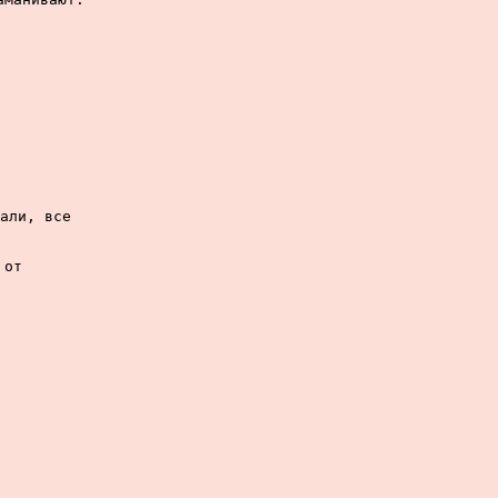
али, все

от
