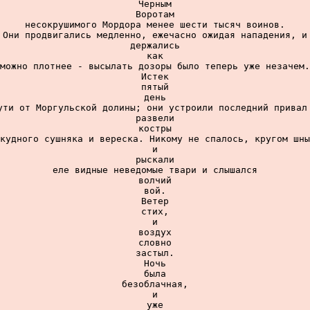
Черным

Воротам

несокрушимого Мордора менее шести тысяч воинов.

Они продвигались медленно, ежечасно ожидая нападения, и

держались

как

можно плотнее - высылать дозоры было теперь уже незачем.

Истек

пятый

день

ути от Моргульской долины; они устроили последний привал 
развели

костры

кудного сушняка и вереска. Никому не спалось, кругом шны
и

рыскали

еле видные неведомые твари и слышался

волчий

вой.

Ветер

стих,

и

воздух

словно

застыл.

Ночь

была

безоблачная,

и

уже
