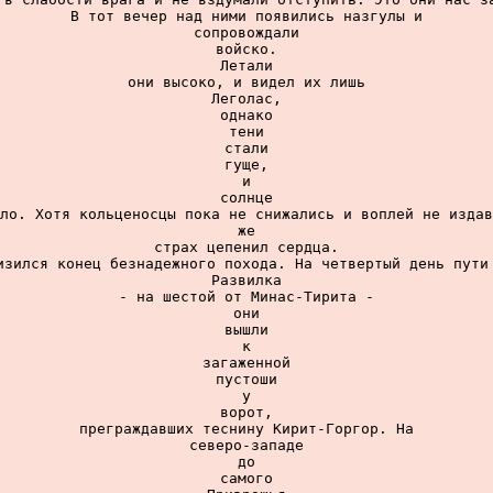
В тот вечер над ними появились назгулы и

сопровождали

войско.

Летали

они высоко, и видел их лишь

Леголас,

однако

тени

стали

гуще,

и

солнце

ло. Хотя кольценосцы пока не снижались и воплей не издав
же

страх цепенил сердца.

изился конец безнадежного похода. На четвертый день пути 
Развилка

- на шестой от Минас-Тирита -

они

вышли

к

загаженной

пустоши

у

ворот,

преграждавших теснину Кирит-Горгор. На

северо-западе

до

самого
