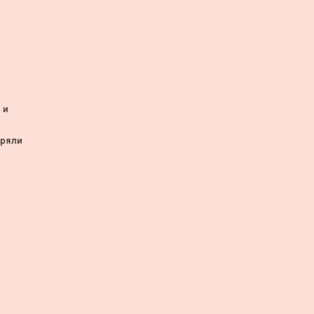
и

ряли
