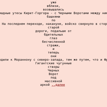
уже

вблизи,

возвышались

мадные утесы Кирит-Горгора - с Черными Воротами между ним
башнями

по

 На последнем переходе, накануне, войско свернуло в стор
старой

дороги, подальше от

бдительных

глаз

бесчисленной

стражи,

и

теперь

они

одили к Мораннону с северо-запада, тем же путем, что и Фр
Гигантские чугунные

створы

Черных

Ворот

под

массивной

аркой 
..далее