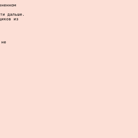
ненном

ти дальше.

иков из

не
