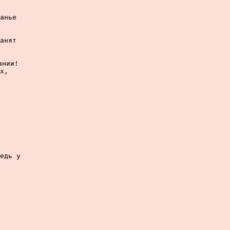
анье

анят

нии!

х,

едь у
