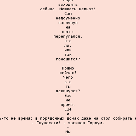
выходить

сейчас. Мешкать нельзя!

Сэм

недоуменно

взглянул

на

него:

перепугался,

что

ли,

или

так

гоношится?

-

Прямо

сейчас?

Чего

это

ты

вскинулся?

Еще

не

время.

Еще

и

ь-то не время: в порядочных домах даже на стол собирать н
- Глупоссти! - засипел Горлум.

-

Мы
