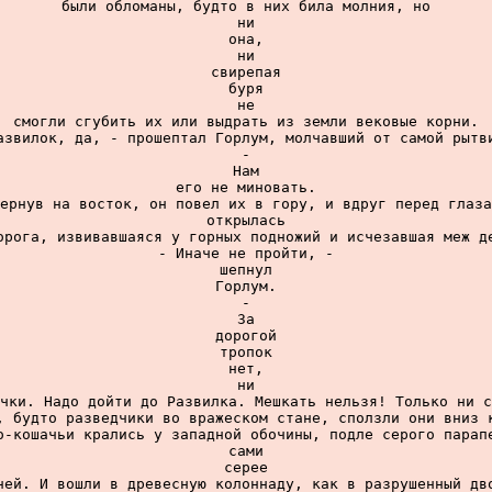
были обломаны, будто в них била молния, но

ни

она,

ни

свирепая

буря

не

смогли сгубить их или выдрать из земли вековые корни.

азвилок, да, - прошептал Горлум, молчавший от самой рытви
-

Нам

его не миновать.

ернув на восток, он повел их в гору, и вдруг перед глаза
открылась

орога, извивавшаяся у горных подножий и исчезавшая меж де
- Иначе не пройти, -

шепнул

Горлум.

-

За

дорогой

тропок

нет,

ни

чки. Надо дойти до Развилка. Мешкать нельзя! Только ни с
, будто разведчики во вражеском стане, сползли они вниз к
о-кошачьи крались у западной обочины, подле серого парапе
сами

серее

ней. И вошли в древесную колоннаду, как в разрушенный дво