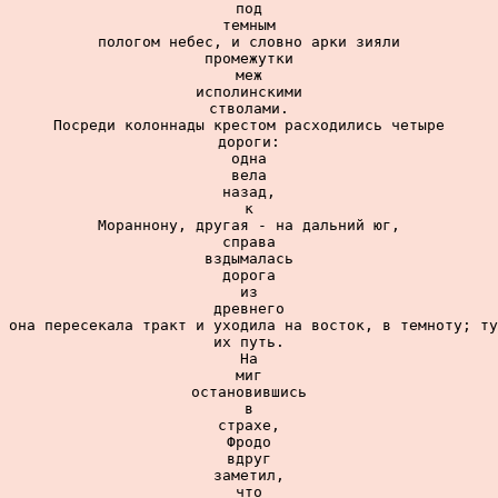
под

темным

пологом небес, и словно арки зияли

промежутки

меж

исполинскими

стволами.

Посреди колоннады крестом расходились четыре

дороги:

одна

вела

назад,

к

Мораннону, другая - на дальний юг,

справа

вздымалась

дорога

из

древнего

 она пересекала тракт и уходила на восток, в темноту; ту
их путь.

На

миг

остановившись

в

страхе,

Фродо

вдруг

заметил,

что
