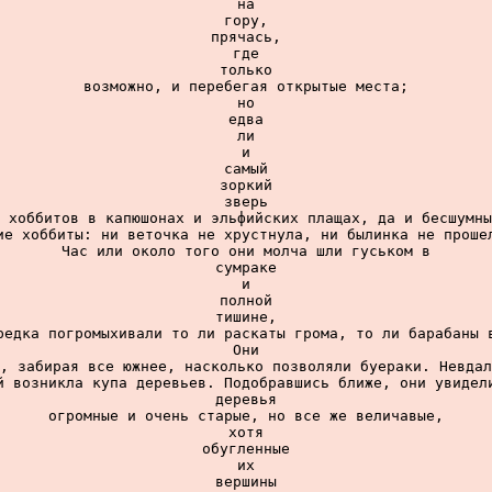
на

гору,

прячась,

где

только

возможно, и перебегая открытые места;

но

едва

ли

и

самый

зоркий

зверь

 хоббитов в капюшонах и эльфийских плащах, да и бесшумны
ие хоббиты: ни веточка не хрустнула, ни былинка не прошел
Час или около того они молча шли гуськом в

сумраке

и

полной

тишине,

редка погромыхивали то ли раскаты грома, то ли барабаны в
Они

, забирая все южнее, насколько позволяли буераки. Невдал
й возникла купа деревьев. Подобравшись ближе, они увидели
деревья

огромные и очень старые, но все же величавые,

хотя

обугленные

их

вершины
