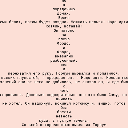
не

в

порядочных

домах.

Время

емя бежит, потом будет поздно. Мешкать нельзя! Надо идти
хозяин, вставай!

Он потряс

за

плечо

Фродо,

и

Фродо,

внезапно

разбуженный,

сел

и

перехватил его руку. Горлум вырвался и попятился.

 всяких глупостей, - процедил он. - Надо идти. Нельзя меш
яснений они от него не добились, не сказал он, и где был
с

чего

аторопился. Донельзя подозрительно все это было Сэму, но 
вникать

не хотел. Он вздохнул, вскинул котомку и, видно, готов

был

брести

невесть

куда, в густую темень.

Со всей осторожностью вывел их Горлум
