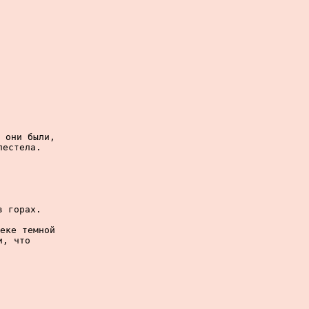
 они были,

естела.

 горах.

еке темной

, что
