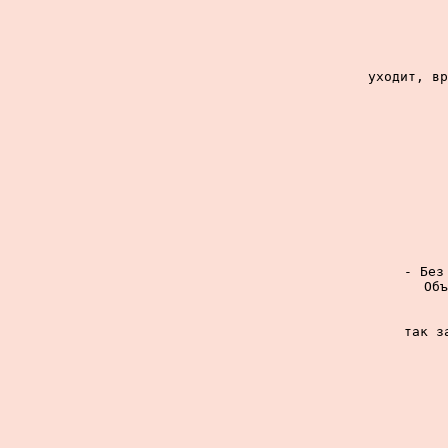
уходит, вр
- Без
Объ
так з