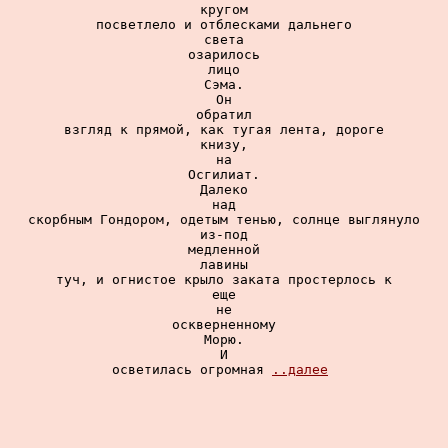
кругом

посветлело и отблесками дальнего

света

озарилось

лицо

Сэма.

Он

обратил

взгляд к прямой, как тугая лента, дороге

книзу,

на

Осгилиат.

Далеко

над

скорбным Гондором, одетым тенью, солнце выглянуло

из-под

медленной

лавины

туч, и огнистое крыло заката простерлось к

еще

не

оскверненному

Морю.

И

осветилась огромная 
..далее