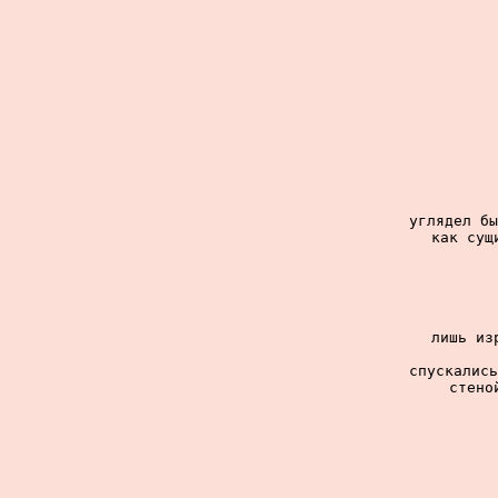
углядел бы
как сущ
лишь из
спускались
стено