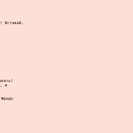
! Вставай,

кать!

, и

Фродо
