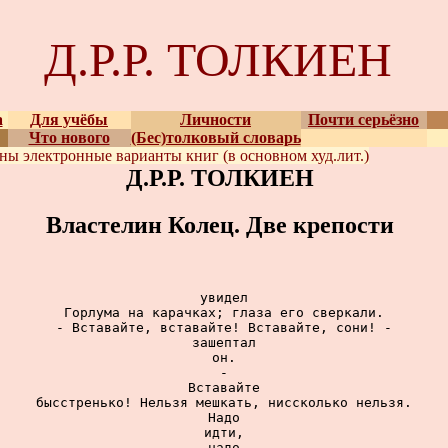
Д.Р.Р. ТОЛКИЕН
а
Для учёбы
Личности
Почти серьёзно
Что нового
(Бес)толковый словарь
ены
электронные варианты
книг (в основном худ.лит.)
Д.Р.Р. ТОЛКИЕН
Властелин Колец. Две крепости
увидел

Горлума на карачках; глаза его сверкали.

- Вставайте, вставайте! Вставайте, сони! -

зашептал

он.

-

Вставайте

бысстренько! Нельзя мешкать, ниссколько нельзя.

Надо

идти,

надо
