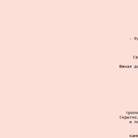
- Р
Св
Южная д
тропо
Скрытно
и п
кам