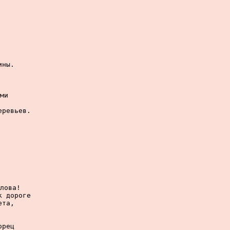
ны.

ми

ревьев.

лова!

 дороге

та,

рец
