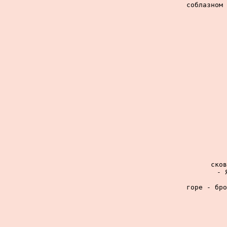
соблазном 
сков
- 
горе - бро