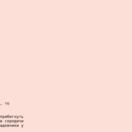
, то

прибегнуть

и сородичи

адовники у
