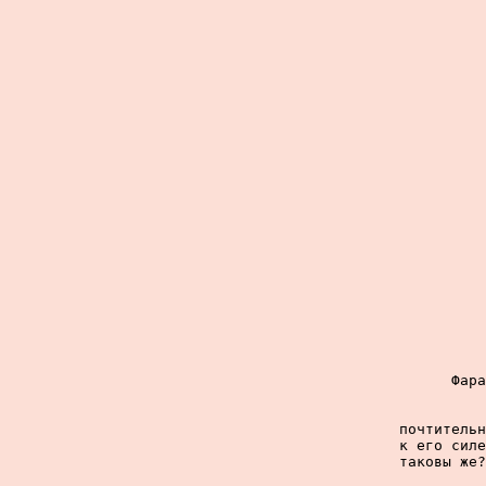
Фара
почтительн
к его силе
таковы же?