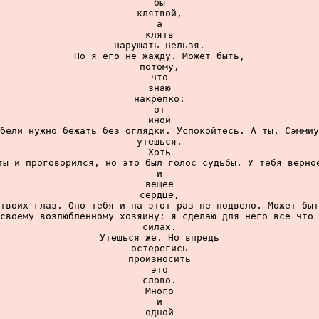
бы

клятвой,

а

клятв

нарушать нельзя.

Но я его не жажду. Может быть,

потому,

что

знаю

накрепко:

от

иной

бели нужно бежать без оглядки. Успокойтесь. А ты, Сэммиу
утешься.

Хоть

ты и проговорился, но это был голос судьбы. У тебя верное
и

вещее

сердце,

твоих глаз. Оно тебя и на этот раз не подвело. Может быт
своему возлюбленному хозяину: я сделаю для него все что 
силах.

Утешься же. Но впредь

остерегись

произносить

это

слово.

Много

и

одной
