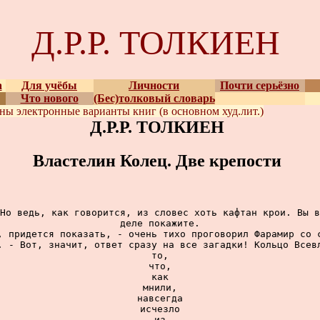
Д.Р.Р. ТОЛКИЕН
а
Для учёбы
Личности
Почти серьёзно
Что нового
(Бес)толковый словарь
ены
электронные варианты
книг (в основном худ.лит.)
Д.Р.Р. ТОЛКИЕН
Властелин Колец. Две крепости
Но ведь, как говорится, из словес хоть кафтан крои. Вы в
деле покажите.

, придется показать, - очень тихо проговорил Фарамир со с
. - Вот, значит, ответ сразу на все загадки! Кольцо Всевл
то,

что,

как

мнили,

навсегда

исчезло

из
