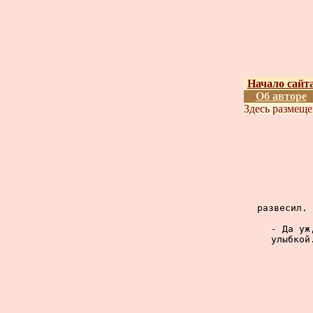
Начало сайт
Об авторе
Здесь размещ
развесил. 
- Да уж
улыбкой