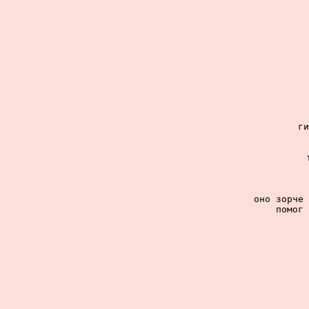
ги
оно зорче 
помог 