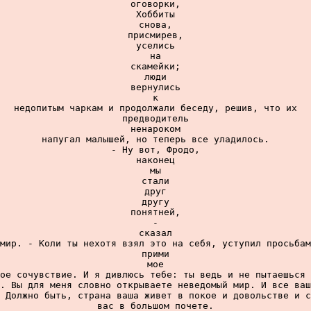
оговорки,

Хоббиты

снова,

присмирев,

уселись

на

скамейки;

люди

вернулись

к

недопитым чаркам и продолжали беседу, решив, что их

предводитель

ненароком

напугал малышей, но теперь все уладилось.

- Ну вот, Фродо,

наконец

мы

стали

друг

другу

понятней,

-

сказал

мир. - Коли ты нехотя взял это на себя, уступил просьбам
прими

мое

ое сочувствие. И я дивлюсь тебе: ты ведь и не пытаешься 
. Вы для меня словно открываете неведомый мир. И все ваш
 Должно быть, страна ваша живет в покое и довольстве и с
вас в большом почете.
