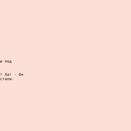
и под

! Ха! - Он

стали.
