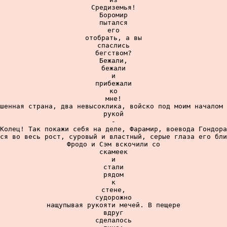
Средиземья!

Боромир

пытался

его

отобрать, а вы

спаслись

бегством?

Бежали,

бежали

и

прибежали

ко

мне!

шенная страна, два невысоклика, войско под моим началом 
рукой

-

Колец! Так покажи себя на деле, Фарамир, воевода Гондора
ся во весь рост, суровый и властный, серые глаза его бли
Фродо и Сэм вскочили со

скамеек

и

стали

рядом

к

стене,

судорожно

нащупывая рукояти мечей. В пещере

вдруг

сделалось
