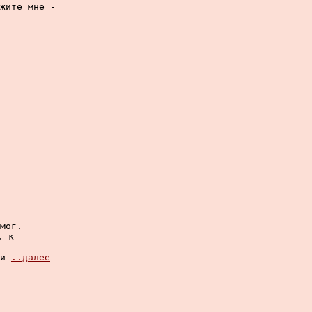
жите мне -

мог.

 к

и 
..далее