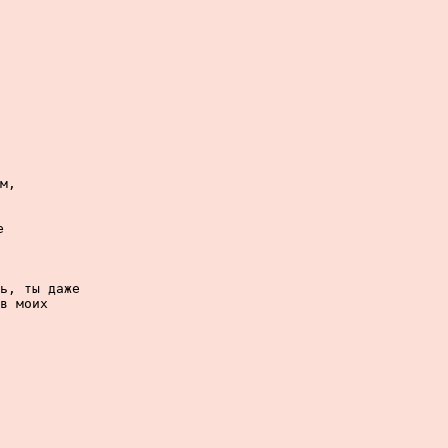
м,



ь, ты даже

в моих
