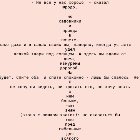
- Не все у нас хорошо, - сказал

Фродо,

-

но

садовники

и

правда

в

почете.

нако даже и в садах своих вы, наверно, иногда устаете - т
удел

всякой твари под солнцем. А здесь вы вдали от

дома,

изнурены

дорогой.

На

будет. Спите оба, и спите спокойно - лишь бы спалось. Не 
Я

не хочу ни видеть, ни трогать его, не хочу знать

о

нем

больше,

чем

знаю

(этого с лишком хватит): не оказаться бы

мне

пред

гибельным

для

всякого
