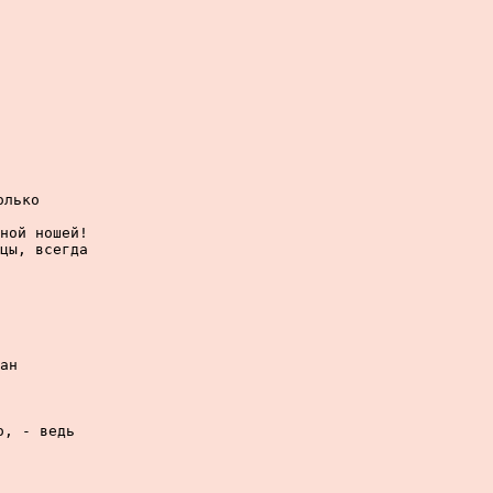
лько

ной ношей!

цы, всегда

ан

, - ведь
