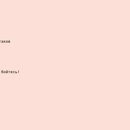
аков

бойтесь!
