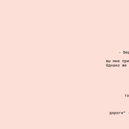
- Бе
вы мне при
Однако же 
то
дороге" 