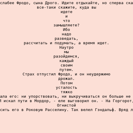
слабее Фродо, сына Дрого. Идите отдыхайте, но сперва ска
все-таки скажите, куда вы

идете

и

что

замышляете?

Ибо

надо

разведать,

рассчитать и подумать, а время идет.

Наутро

мы

разойдемся,

каждый

своим

путем.

Страх отпустил Фродо, и он неудержимо

дрожал.

Потом

усталость

тяжко

ала его: ни упорствовать, ни выкручиваться он больше не 
Я искал пути в Мордор, - еле выговорил он. - На Горгорот,
Огнистой

сить его в Роковую Расселину. Так велел Гэндальф. Вряд л