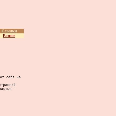
Ссылки
Разное
от себя на

транной

астья -
