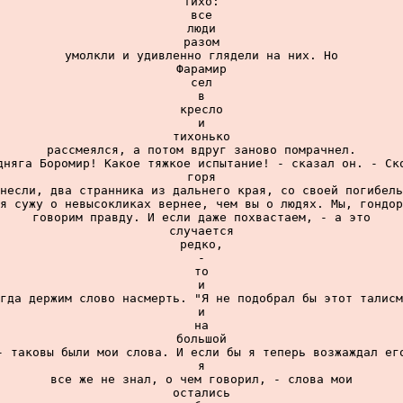
тихо:

все

люди

разом

умолкли и удивленно глядели на них. Но

Фарамир

сел

в

кресло

и

тихонько

рассмеялся, а потом вдруг заново помрачнел.

дняга Боромир! Какое тяжкое испытание! - сказал он. - Ско
горя

несли, два странника из дальнего края, со своей погибель
я сужу о невысокликах вернее, чем вы о людях. Мы, гондор
говорим правду. И если даже похвастаем, - а это

случается

редко,

-

то

и

гда держим слово насмерть. "Я не подобрал бы этот талисм
и

на

большой

- таковы были мои слова. И если бы я теперь возжаждал его
я

все же не знал, о чем говорил, - слова мои

остались
