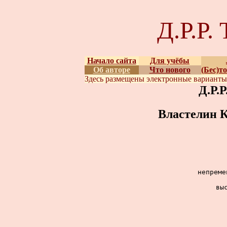
Д.Р.Р
Начало сайта
Для учёбы
Об авторе
Что нового
(Бес)т
Здесь размещены
электронные вариант
Д.Р.
Властелин К
непреме
вы