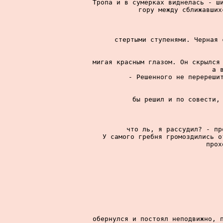
Тропа и в сумерках виднелась - ши
гору между сближавших
стертыми ступенями. Черная 
мигая красным глазом. Он скрылся 
а 
- Решенного не перерешит
бы решил и по совести, 
что ль, я рассудил? - пр
У самого гребня громоздились о
прох
обернулся и постоял неподвижно, п