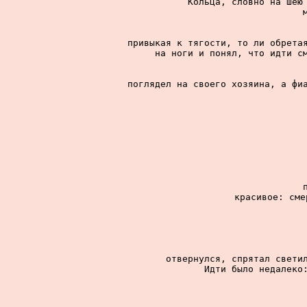
Кольца, словно на шею 
привыкая к тягости, то ли обретая
на ноги и понял, что идти см
поглядел на своего хозяина, а фиа
красивое: сме
отвернулся, спрятал светил
Идти было недалеко: