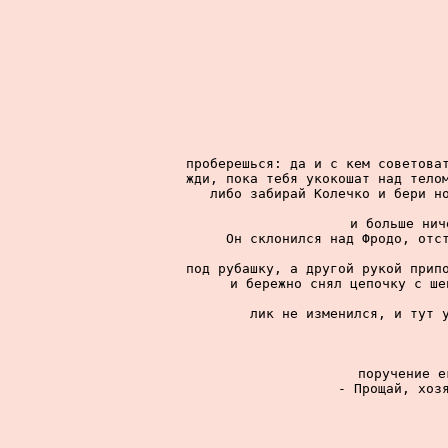
проберешься: да и с кем советоват
жди, пока тебя укокошат над телом
либо забирай Колечко и бери но
и больше нич
Он склонился над Фродо, отст
под рубашку, а другой рукой припо
и бережно снял цепочку с ше
лик не изменился, и тут у
поручение е
- Прощай, хозя