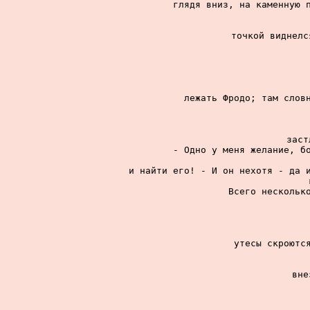
глядя вниз, на каменную п
точкой виднелс
лежать Фродо; там словн
заст
- Одно у меня желание, бо
и найти его! - И он нехотя - да и
Всего несколько
утесы скроются
вне