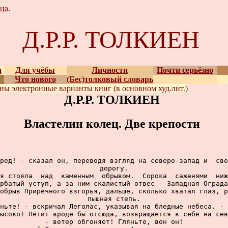
зца
.
Д.Р.Р. ТОЛКИЕН
а
Для учёбы
Личности
Почти серьёзно
Что нового
(Бес)толковый словарь
ены
электронные варианты
книг (в основном худ.лит.)
Д.Р.Р. ТОЛКИЕН
Властелин колец. Две крепости
ред! - сказал он, переводя взгляд на северо-запад и  сво
дорогу.

я стояла  над  каменным  обрывом.  Сорока  саженями  ниж
рбатый уступ, а за ним скалистый отвес - Западная Ограда
обрыв Приречного взгорья, дальше, сколько хватал глаз, р
пышная степь.

ньте! - вскричал Леголас, указывая на бледные небеса. - 
ысоко! Летит вроде бы отсюда, возвращается к себе на сев
- ветер обгоняет! Гляньте, вон он!
