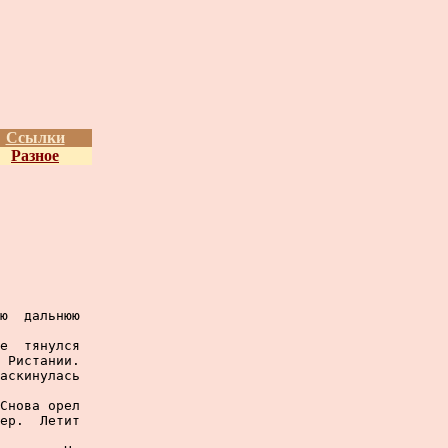
Ссылки
Разное
ю  дальнюю

е  тянулся

 Ристании.

аскинулась

Снова орел

ер.  Летит
