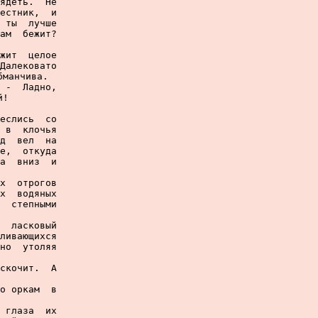
ядеть.  Не

естник,  и

 ты  лучше

ам  бежит?

жит  целое

Далековато

манчива.

 -  Ладно,

!

еслись  со

 в  клочья

д  вел  на

е,  откуда

а  вниз  и

х  отрогов

х  водяных

  степными

  ласковый

ливающихся

но  утоляя

скочит.  А

о оркам  в

 глаза  их
