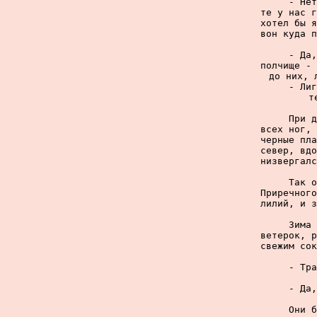
     - Нет
те у нас г
хотел бы я
вон куда п
     - Да,
полчище - 
до них, 
     - Лиг
т
     При д
всех ног, 
черные пла
север, вдо
низвергалс
     Так о
Приречного
лилий, и з
     Зима 
ветерок, р
свежим сок
     - Тра
     - Да,
     Они б