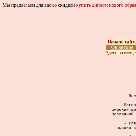
Мы предлагаем для вас со скидкой
купить диплом нового обра
Начало сайт
Об авторе
Здесь размещ
     - Впе
     Погон
широкий ще
Последний 
     - Гля
- высоко-в