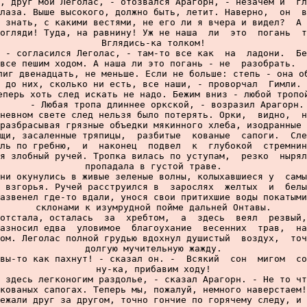
, друг мой Леголас, - отозвался Арагорн, - незачем и  гл
лаза. Выше высокого, должно быть, летит. Наверно,  он  в
 знать, с какими вестями, не его ли я вчера и видел?  А 
огляди! Туда, на равнину! Уж не наша  ли  это  погань  т
Вглядись-ка толком!

 - согласился Леголас, - там-то все как  на  ладони.  Бе
все пешим ходом. А наша ли это погань - не  разобрать.  
лиг двенадцать, не меньше. Если не больше: степь - она об
 до них, сколько ни есть, все наши, - проворчал  Гимли. 
еперь хоть след искать не надо. Бежим вниз - любой тропой
     - Любая тропа длиннее оркской, - возразил Арагорн.

невном свете след нельзя было потерять. Орки,  видно,  н
разбрасывая грязные объедки мякинного хлеба, изодранные 
щи, засаленные тряпицы,  разбитые  кованые  сапоги.  Сле
ль по гребню,  и  наконец  подвел  к  глубокой  стремнин
я злобный ручей. Тропка вилась по уступам,  резко  нырял
пропадала в густой траве.

ни окунулись в живые зеленые волны, колыхавшиеся у  самы
 взгорья. Ручей расструился в  зарослях  желтых  и  белы
азвенел где-то вдали, унося свои притихшие воды покатыми
склонами к изумрудной пойме дальней Онтавы.

отстала, осталась  за  хребтом,  а  здесь  веял  резвый,
азносил едва  уловимое  благоухание  весенних  трав,  на
ом. Леголас полной грудью вдохнул душистый  воздух,  точ
долгую мучительную жажду.

вы-то как пахнут! - сказал он. -  Всякий  сон  мигом  со
ну-ка, прибавим ходу!

 здесь легконогим раздолье, - сказал Арагорн. - Не то чт
кованых сапогах. Теперь мы, пожалуй, немного наверстаем!

ежали друг за другом, точно гончие по горячему следу, и 