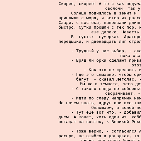
Скорее, скорее! А то я как подума
сволочи, так у
     Солнце поднялось в зенит и  
приплыли с моря, и ветер их рассе
Сзади, с востока, наползали длинн
быстро. Сутки прошли с тех пор, к
еще далеко. Невесть 
     В  густых  сумерках  Арагорн
передышки, и двенадцать лиг отдел
     - Трудный у нас выбор, - ска
пока хва
     - Вряд ли орки сделают прива
ото
     - Как это не сделают, и
     - Где это слыхано, чтобы орк
бегут, - сказал Леголас. -
     - Мы же в темноте, чего до
     - С такого следа не собьешьс
сворачивает, -
     - Идти по следу напрямик нем
Но почем знать, вдруг они все-так
Оплошаем, и волей-не
     - Тут еще вот что, - добавил
днем. А может, хоть один из  хобб
потащат на восток, к Великой Реке
     - Тоже верно, - согласился А
распри, не ошибся в догадках, то 
теперь вся свора бежит к