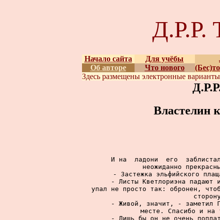
Д.Р.Р
Начало сайта
Для учёбы
Об авторе
Что нового
(Бес)т
Здесь размещены
электронные вариант
Д.Р.
Властелин к
     И на  ладони  его  заблистал
неожиданно прекрасны
     - Застежка эльфийского плащ
     - Листы Кветлориэна падают и
упал не просто так: обронен, чтоб
сторону
     - Живой, значит, - заметил Г
месте. Спасибо и на 
     - Лишь бы он не очень поплат