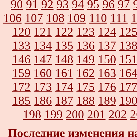
90
91
92
93
94
95
96
97
106
107
108
109
110
111
1
120
121
122
123
124
12
133
134
135
136
137
13
146
147
148
149
150
15
159
160
161
162
163
16
172
173
174
175
176
17
185
186
187
188
189
19
198
199
200
201
202
2
Последние изменения н